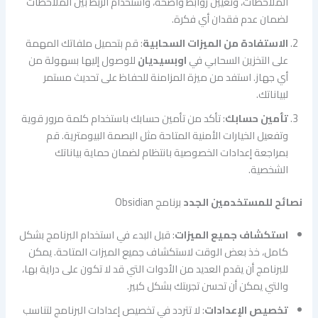
الملاحظات، وتعيين روابط واضحة، واستخدام الربط بين الملاحظات
لضمان عدم فقدان أي فكرة.
الاستفادة من الميزات السحابية
: قم بتحميل ملفاتك المهمة
على التخزين السحابي في
اوبسيديان
للوصول إليها بسهولة من
أي جهاز. استفد من ميزة المزامنة للحفاظ على تحديث مستمر
لبياناتك.
تأمين حسابك
: تأكد من تأمين حسابك باستخدام كلمة مرور قوية
وتفعيل الخيارات الأمنية المتاحة مثل البصمة البيومترية. قم
بمراجعة إعدادات الخصوصية بانتظام لضمان حماية بياناتك
الشخصية.
نصائح للمستخدمين الجدد
برنامج Obsidian
استكشاف جميع الميزات
: قبل البدء في استخدام البرنامج بشكل
كامل، خذ بعض الوقت لاستكشاف جميع الميزات المتاحة. يمكن
للبرنامج أن يقدم العديد من الأدوات التي قد لا تكون على دراية بها،
والتي يمكن أن تحسن تجربتك بشكل كبير.
تخصيص الإعدادات
: لا تتردد في تخصيص إعدادات البرنامج لتناسب