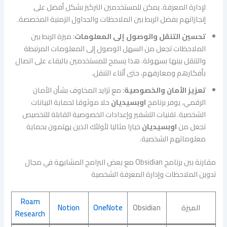
لإدارة المعرفة. يمكن للمستخدمين التركيز بشكل أفضل على
إنجازاتهم بفضل الربط بين الملاحظات والجداول الزمنية المخصصة.
تحسين التنقل والوصول إلى المعلومات
: ميزة الربط بين
الملاحظات تجعل من السهل الوصول إلى المعلومات المرتبطة
والتنقل بينها بسهولة. هذا يسمح للمستخدمين بالبقاء على اتصال
بأفكارهم ومعارفهم، حتى أثناء التنقل.
تعزيز الأمان والخصوصية
: مع تزايد المخاوف بشأن الأمان
الرقمي، يوفر برنامج
اوبسيديان
حلا موثوقا لحماية البيانات
الشخصية. تقنيات التشفير وإعدادات الخصوصية القابلة للتخصيص
تجعل من
اوبسيديان
خيارا مثاليا لأولئك الذين يهتمون بحماية
معلوماتهم الشخصية.
مقارنة بين برنامج Obsidian مع بعض البرامج المشابهة في مجال
تدوين الملاحظات وإدارة المعرفة الشخصية
Roam
الميزة
Obsidian
OneNote
Notion
Research