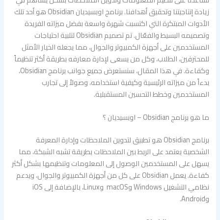
زيادة إنتاجيتنا وتحقيق أهدافنا. برنامج اوبسيديان Obsidian هو أحد تلك
الأدوات المبتكرة التي اكتسبت شهرة واسعة بفضل ميزاته الفريدة
وتصميمه البسيط والفعّال. تم تصميم Obsidian لتلبية احتياجات
المستخدمين على أجهزة الكمبيوتر والجوال، مما يجعله الخيار الأمثل
للمحترفين، الطلاب، وكل من يسعى لإدارة معارفه بطريقة أكثر تنظيماً
وكفاءة. في هذا المقال، سنستعرض جميع جوانب برنامج Obsidian،
بدءاً من ميزاته الرئيسية وكيفية استخدامه، وصولاً إلى تجارب
المستخدمين وخطط التحسين المستقبلية.
ما هو برنامج Obsidian – اوبسيديان ؟
برنامج Obsidian هو تطبيق لتدوين الملاحظات وإدارة المعرفة
الشخصية يعتمد على الربط بين الملاحظات بطريقة تشبه الشبكة، مما
يسهل على المستخدمين الوصول إلى المعلومات وتنظيمها بشكل أكثر
كفاءة. يعمل Obsidian على كل من أجهزة الكمبيوتر والجوال، ويدعم
نظامي التشغيل Windows وmacOS وLinux، بالإضافة إلى iOS
وAndroid.