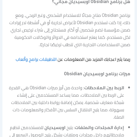
هل برنامج Obsidian اوبسيديان
مجاني؟
برنامج Obsidian متاح مجانًا للاستخدام الشخصي وغير الربحي. ومع
ذلك، إذا كنت تستخدم Obsidian لأغراض تجارية أو في أنشطة تدر إيرادات
ضمن مؤسسة تضم شخصين أو أكثر، فستحتاج إلى شراء ترخيص تجاري
لكل مستخدم. كما يعتبر استخدامه في الدوائر والوكالات الحكومية
ضمن الاستخدامات التجارية التي تتطلب ترخيصًا تجاريًا.
ربما يثير اعجابك المزيد من المعلومات عن
التطبيقات برامج وألعاب
ميزات برنامج اوبسيديان Obsidian
الربط بين الملاحظات
: واحدة من أبرز ميزات Obsidian هي القدرة
على الربط بين الملاحظات، مما يساعد المستخدمين على إنشاء
شبكة معارف شخصية. يمكن إضافة روابط داخلية بين الملاحظات
بسهولة، مما يتيح الانتقال السلس بين الأفكار والمعلومات ذات
الصلة.
إدارة المجلدات والملفات
: يتيح
اوبسيديان
للمستخدمين تنظيم
ملاحظاتهم داخل مجلدات وملفات بشكل يتيح الوصول السريع إلى