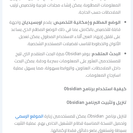
المعلومات المطلوبة. يمكن إنشاء مجلدات فرعية وتخصيص ترتيب
الملاحظات حسب الحاجة.
الوضع المظلم وإمكانية التخصيص
: يقدم
اوبسيديان
واجهة
قابلة للتخصيص بالكامل، بما في ذلك الوضع المظلم الذي يساعد
على تقليل إجهاد العين أثناء الاستخدام المطول. يمكن تعديل
الألوان والخطوط لتناسب تفضيلات المستخدم الشخصية.
البحث المتقدم
: يوفر Obsidian ميزة البحث المتقدم التي تتيح
للمستخدمين العثور على المعلومات بسرعة ودقة. يمكن البحث
داخل الملاحظات، العناوين، والروابط بسهولة، مما يسهل عملية
استرجاع المعلومات.
كيفية استخدام برنامج Obsidian
تنزيل وتثبيت البرنامج
Obsidian
لتنزيل برنامج Obsidian، يمكن للمستخدمين زيارة
الموقع الرسمي
وتحميل النسخة المناسبة لنظام التشغيل الخاص بهم. عملية التثبيت
بسيطة وتستغرق بضع دقائق فقط لإكمالها.