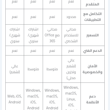
نعم
نعم
نعم
نعم
المتقدم
التكامل مع
محدود
نعم
نعم
نعم
التطبيقات
مجاني
مجاني
اشتراك
اشتراك
التسعير
للاستخدام
مع Office
شهري/
شهري/
الشخصي
365
سنوي
سنوي
الدعم الفني
نعم
نعم
نعم
نعم
عالي
الأمان
(تشفير
عالي
متوسط
متوسط
والخصوصية
وتخزين
(تشفير)
محلي)
Windows,
Windows,
Windows,
macOS,
دعم
macOS,
macOS,
Web, iOS,
Linux,
الأنظمة
iOS,
iOS,
Android
iOS,
Android
Android