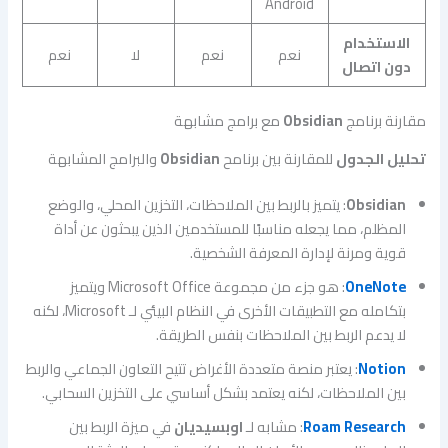
Android
الاستخدام
نعم
نعم
لا
نعم
دون اتصال
مقارنة برنامج
Obsidian
مع برامج مشابهة
تحليل الجدول
للمقارنة بين برنامح
Obsidian
والبرامج المشابهة
Obsidian
: يتميز بالربط بين الملاحظات، التخزين المحلي، والوضع
المظلم، مما يجعله مناسبًا للمستخدمين الذين يبحثون عن أداة
قوية ومرنة لإدارة المعرفة الشخصية.
OneNote
: هو جزء من مجموعة Microsoft Office ويتميز
بتكامله مع التطبيقات الأخرى في النظام البيئي لـ Microsoft، لكنه
لا يدعم الربط بين الملاحظات بنفس الطريقة.
Notion
: يعتبر منصة متعددة الأغراض تتيح التعاون الجماعي والربط
بين الملاحظات، لكنه يعتمد بشكل أساسي على التخزين السحابي.
Roam Research
: مشابه لـ
اوبسيديان
في ميزة الربط بين