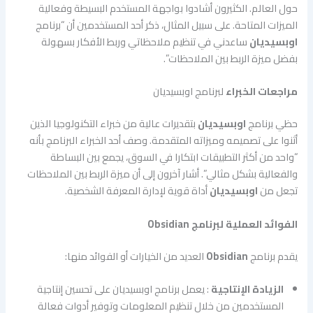
حول العالم. الكثيرون أشادوا بواجهة المستخدم البسيطة وفعالية
الميزات المتاحة. على سبيل المثال، ذكر أحد المستخدمين أن “برنامج
اوبسيديان
ساعدني في تنظيم ملاحظاتي وربط الأفكار بسهولة
بفضل ميزة الربط بين الملاحظات”.
مراجعات الخبراء
لبرنامج اوبسيديان
حظي برنامج
اوبسيديان
بتقديرات عالية من خبراء التكنولوجيا الذين
أثنوا على تصميمه وميزاته المتقدمة. وصف أحد الخبراء البرنامج بأنه
“واحد من أكثر التطبيقات ابتكارا في السوق، يجمع بين البساطة
والفعالية بشكل مثالي”. أشار آخرون إلى أن ميزة الربط بين الملاحظات
تجعل من
اوبسيديان
أداة قوية لإدارة المعرفة الشخصية.
الفوائد العملية لبرنامج Obsidian
يقدم برنامج
Obsidian
العديد من الخيارات أو الفوائد منها:
الزيادة الإنتاجية
: يعمل برنامج اوبسيديان على تحسين إنتاجية
المستخدمين من خلال تنظيم المعلومات وتوفير أدوات فعالة