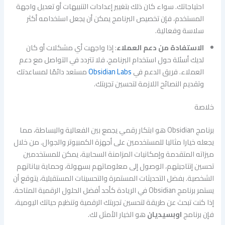
احتياجاتك. سواء كان ذلك بتغيير إعدادات التنبيهات أو تعديل واجهة
المستخدم، فإن تخصيص البرنامج يمكن أن يجعل استخدامه أكثر
سلاسة وفعالية.
الاستفادة من دعم العملاء
: إذا واجهت أي مشكلات أو كان
لديك أسئلة حول استخدام البرنامج، فلا تتردد في التواصل مع دعم
العملاء. فريق الدعم في
Obsidian Labs
مستعد دائمًا لمساعدتك
وتقديم النصائح اللازمة لتحسين تجربتك.
خلاصة
برنامج Obsidian هو ابتكار رقمي يجمع بين الفعالية والبساطة، مما
يجعله خيارا مثاليا للمستخدمين على أجهزة الكمبيوتر والجوال. من خلال
ميزاته المتقدمة وإمكانيات المزامنة السحابية، يمكن للمستخدمين
تحسين إنتاجيتهم، الوصول إلى معلوماتهم بسهولة، وحماية بياناتهم
الشخصية. بفضل التحديثات المستمرة والتحسينات المستقبلية، يتوقع أن
يستمر برنامج Obsidian في الريادة كأحد أفضل الحلول الرقمية المتاحة.
إذا كنت تبحث عن طريقة لتحسين تجربتك الرقمية وتنظيم حياتك اليومية،
فإن برنامج
اوبسيديان
هو الخيار الأمثل لك.