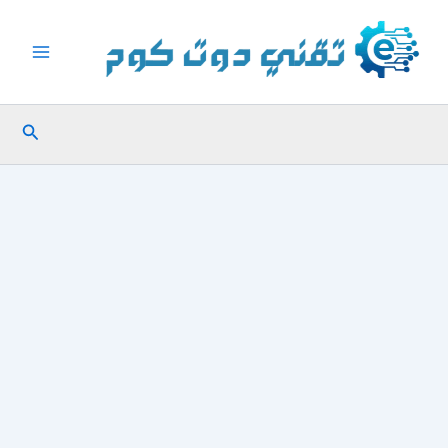
خطي
لى
لمحتوى
البحث