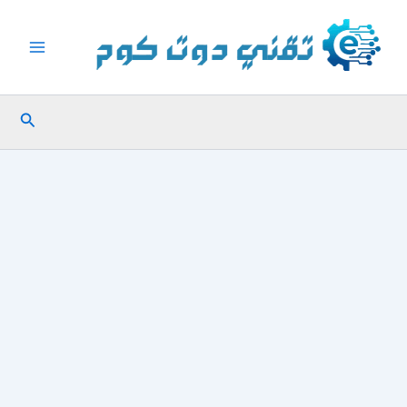
خطي
لى
لمحتوى
البحث