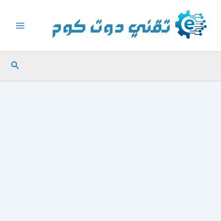
خطي
لى
لمحتوى
البحث