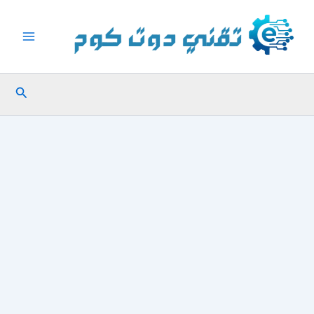
خطي
لى
لمحتوى
البحث