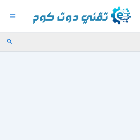
خطي
لى
لمحتوى
البحث