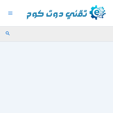
خطي
لى
لمحتوى
البحث