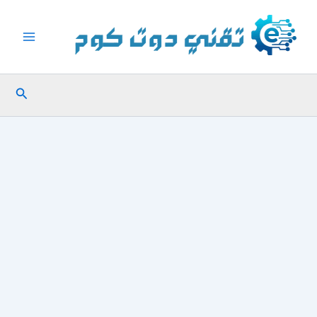
خطي
لى
لمحتوى
البحث