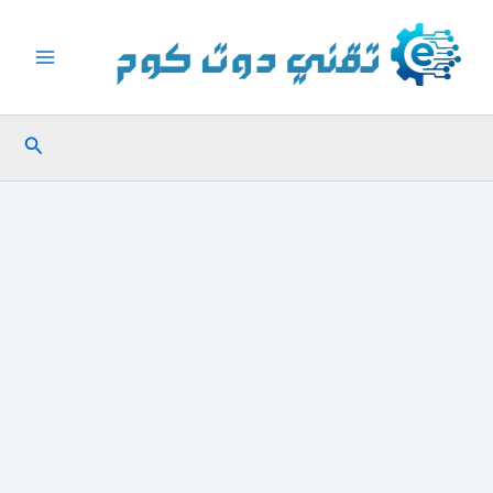
خطي
لى
لمحتوى
البحث