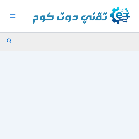
خطي
لى
لمحتوى
البحث