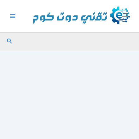
خطي
لى
لمحتوى
البحث