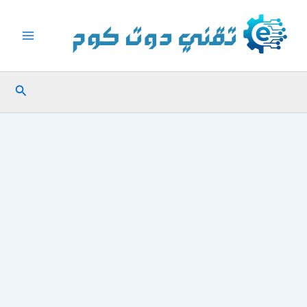
خطي
لى
لمحتوى
البحث