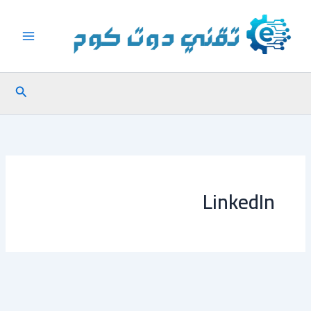
خطي
لى
لمحتوى
البحث
LinkedIn