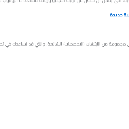
يلة التي يمكن أن تحسن من ترتيب الفيديو وزيادة مشاهدات اليوتيوب با
على مجموعة من النيتشات (التخصصات) الشائعة، والتي قد تساعدك في تح