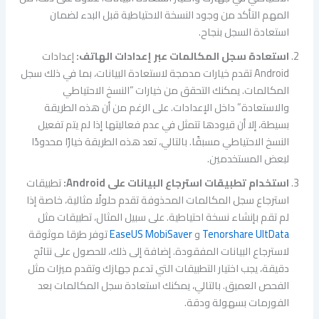
المهم التأكد من وجود النسخة الاحتياطية قبل البدء لضمان
استعادة السجل بنجاح.
استعادة سجل المكالمات عبر إعدادات الهاتف:
إعدادات
Android تقدم خيارات مدمجة لاستعادة البيانات، بما في ذلك سجل
المكالمات. يمكنك التحقق من خيارات “النسخ الاحتياطي
والاستعادة” داخل الإعدادات. على الرغم من أن هذه الطريقة
بسيطة، إلا أن قيودها تتمثل في عدم فعاليتها إذا لم يتم تفعيل
النسخ الاحتياطي مسبقًا. بالتالي، تعد هذه الطريقة خيارًا محدودًا
لبعض المستخدمين.
استخدام تطبيقات استرجاع
البيانات على Android:
تطبيقات
استرجاع سجل المكالمات المحذوفة تقدم حلولًا مثالية، خاصة إذا
لم تقم بإنشاء نسخة احتياطية. على سبيل المثال، تطبيقات مثل
Tenorshare UltData
و
EaseUS MobiSaver
توفر طرقا موثوقة
لاسترجاع البيانات المفقودة. إضافة إلى ذلك، للحصول على نتائج
دقيقة، يجب اختيار التطبيقات التي تدعم جهازك وتقدم ميزات مثل
الفحص العميق. بالتالي، يمكنك استعادة سجل المكالمات بعد
الفورمات بسهولة ودقة.