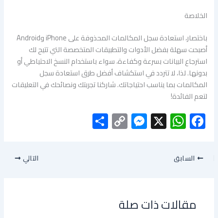
الخلاصة
باختصار، استعادة سجل المكالمات المحذوفة على iPhone وAndroid
أصبحت سهلة بفضل الأدوات والتطبيقات المتخصصة التي تتيح لك
استرجاع البيانات بسرعة وكفاءة، سواء باستخدام النسخ الاحتياطي أو
بدونها. لذا، لا تتردد في استكشاف أفضل طرق استعادة سجل
المكالمات بما يناسب احتياجاتك. شاركنا تجربتك ونصائحك في التعليقات
لتعم الفائدة!
S
C
M
X
W
F
h
o
es
h
ac
ar
py
se
at
e
السابق
التالي
e
Li
n
s
b
nk
g
A
o
er
p
ok
مقالات ذات صلة
p