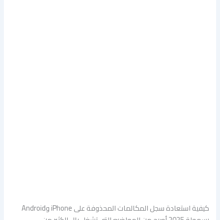
كيفية استعادة سجل المكالمات المحذوفة على iPhone وAndroid
بسهولة 2025 أصبح من المواضيع التي تشغل بال الكثير من