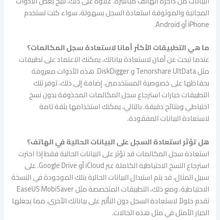
البيانات من ذاكرة الهاتف مباشرة. علاوة على ذلك، تتيح بعض الأدوات
المجانية والموثوقة استعادة السجل بسهولة، سواء كنت تستخدم
iPhone أو Android.
ما هي التطبيقات الأكثر أمانا لاستعادة سجل المكالمات؟
عندما تبحث عن أمان لاستعادة بياناتك، يمكنك الاعتماد على تطبيقات
مثل Tenorshare UltData و DiskDigger. هذه الأدوات معروفة
بحفاظها على خصوصية المستخدمين. إضافة إلى ذلك، توفر تلك
التطبيقات خيارات استرجاع سجل المكالمات المحذوفة بدون نسخ
احتياطي وبنتائج دقيقة. بالتالي، يمكنك استخدامها بثقة تامة
لاستعادة البيانات المفقودة.
هل تؤثر استعادة السجل على البيانات الحالية في الهاتف؟
استعادة سجل المكالمات قد تؤثر على البيانات الحالية فقط إذا اخترت
استرجاع النسخ الاحتياطية الكاملة عبر iCloud أو Google Drive. على
سبيل المثال، قد يتم استبدال البيانات الحالية بتلك الموجودة في النسخة
الاحتياطية. ومع ذلك، التطبيقات المتخصصة مثل EaseUS MobiSaver
تقدم حلولاً لاستعادة السجل دون التأثير على بياناتك الأخرى، مما يجعلها
الخيار الأمثل في مثل هذه الحالات.