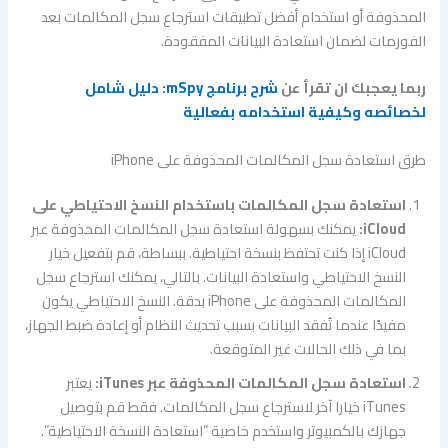
المحذوفة أو استخدام أفضل تطبيقات استرجاع سجل المكالمات بعد
الفورمات لضمان استعادة البيانات المفقودة.
ربما يعجبك ان تقرأ عن
شرح برنامج mSpy: دليل شامل
لخصائصه وكيفية استخدامه بفعالية
طرق استعادة سجل المكالمات المحذوفة على iPhone
استعادة سجل المكالمات باستخدام النسخ الاحتياطي على
iCloud:
يمكنك بسهولة استعادة سجل المكالمات المحذوفة عبر
iCloud إذا كنت تحتفظ بنسخة احتياطية. ببساطة، قم بتفعيل خيار
النسخ الاحتياطي واستعادة البيانات. بالتالي، يمكنك استرجاع سجل
المكالمات المحذوفة على iPhone بدقة. النسخ الاحتياطي يكون
مفيدًا عندما تُفقد البيانات بسبب تحديث النظام أو إعادة ضبط الجهاز،
بما في ذلك الحالات غير المتوقعة.
استعادة سجل المكالمات المحذوفة عبر iTunes:
يعتبر
iTunes خيارا آخر لاسترجاع سجل المكالمات. فقط قم بتوصيل
جهازك بالكمبيوتر واستخدم خاصية “استعادة النسخة الاحتياطية”.