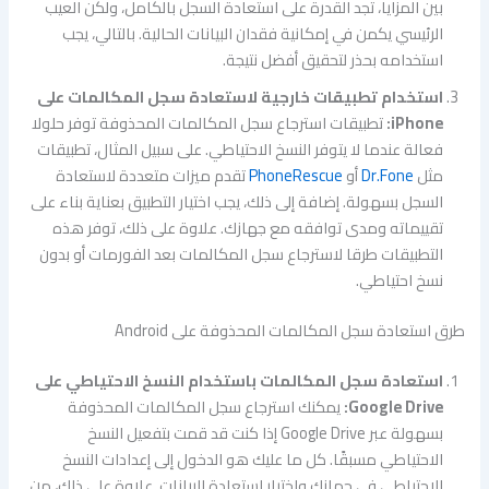
بين المزايا، تجد القدرة على استعادة السجل بالكامل، ولكن العيب
الرئيسي يكمن في إمكانية فقدان البيانات الحالية. بالتالي، يجب
استخدامه بحذر لتحقيق أفضل نتيجة.
استخدام تطبيقات خارجية لاستعادة سجل المكالمات على
iPhone:
تطبيقات استرجاع سجل المكالمات المحذوفة توفر حلولا
فعالة عندما لا يتوفر النسخ الاحتياطي. على سبيل المثال، تطبيقات
مثل
Dr.Fone
أو
PhoneRescue
تقدم ميزات متعددة لاستعادة
السجل بسهولة. إضافة إلى ذلك، يجب اختيار التطبيق بعناية بناء على
تقييماته ومدى توافقه مع جهازك. علاوة على ذلك، توفر هذه
التطبيقات طرقا لاسترجاع سجل المكالمات بعد الفورمات أو بدون
نسخ احتياطي.
طرق استعادة سجل المكالمات المحذوفة على Android
استعادة سجل المكالمات باستخدام النسخ الاحتياطي على
Google Drive:
يمكنك استرجاع سجل المكالمات المحذوفة
بسهولة عبر Google Drive إذا كنت قد قمت بتفعيل النسخ
الاحتياطي مسبقًا. كل ما عليك هو الدخول إلى إعدادات النسخ
الاحتياطي في جهازك واختيار استعادة البيانات. علاوة على ذلك، من