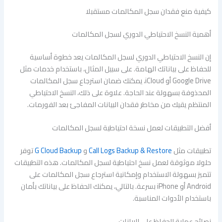
كيفية منع فقدان سجل المكالمات مستقبلا
أهمية النسخ الاحتياطي الدوري لسجل المكالمات
إن النسخ الاحتياطي الدوري لسجل المكالمات يعد خطوة أساسية
للحفاظ على بياناتك الهامة. على سبيل المثال، باستخدام خدمات مثل
Google Drive أو iCloud، يمكنك ضمان استرجاع سجل المكالمات
المحذوفة بسهولة عند الحاجة. علاوة على ذلك، النسخ الاحتياطي
المنتظم يقيك من مخاطر فقدان البيانات المفاجئ بعد الفورمات.
أفضل التطبيقات لعمل نسخة احتياطية لسجل المكالمات
تطبيقات مثل
Call Logs Backup & Restore
و
G Cloud Backup
توفر
حلولا موثوقة لعمل نسخ احتياطية لسجل المكالمات. هذه التطبيقات
تتميز بسهولة الاستخدام وإمكانية استرجاع سجل المكالمات على
Android أو iPhone بسرعة. بالتالي، يمكنك الحفاظ على بياناتك بأمان
باستخدام الأدوات المناسبة.
نصائح عملية للحفاظ على البيانات