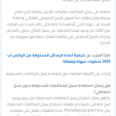
للحفاظ على سجل المكالمات والبيانات الأخرى، يمكنك اتباع نصائح
بسيطة ولكن فعّالة. ابدأ بتفعيل النسخ الاحتياطي التلقائي، واحتفظ
بنسخة على جهاز خارجي أو السحابة. إضافة إلى ذلك، تجنب حذف البيانات
دون التأكد من وجود نسخة احتياطية. على سبيل المثال، تحقق دائما من
إعدادات النسخ الاحتياطي في هاتفك لضمان استعادتها بسهولة عند
الحاجة.
إقرأ المزيد عن
كيفية اعادة الرسائل المحذوفة من الواتس اب
2025 بخطوات سهلة وفعالة
إجابات على الأسئلة الشائعة حول استعادة سجل المكالمات المحذوفة
هل يمكن استعادة سجل المكالمات المحذوفة بدون نسخ
احتياطي؟
بالطبع، يمكن استرجاع سجل المكالمات المحذوفة حتى بدون وجود
نسخ احتياطي، باستخدام تطبيقات استرجاع سجل المكالمات المحذوفة
مثل Dr.Fone أو PhoneRescue. هذه التطبيقات تعمل على استعادة