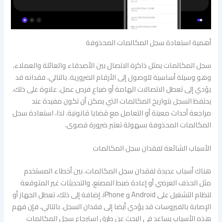
أهمية استعادة سجل المكالمات المحذوفة
سجل المكالمات يمثل ذاكرة الاتصال بين الأصدقاء والعائلة والعملاء،
وهو وسيلة أساسية للوصول إلى الأرقام الضرورية. بالتالي، فقدانه قد
يؤدي إلى تعطل الاتصالات الهامة أو ضياع فرص عمل. علاوة على ذلك،
يحتفظ السجل بتواريخ المكالمات التي يمكن أن تكون مفيدة عند
مراجعة أحداث معينة أو التعامل مع قضايا قانونية. لذا، استعادة سجل
المكالمات المحذوفة بسهولة تعتبر ضرورة قصوى.
الأسباب الشائعة لفقدان سجل المكالمات
هناك أسباب عديدة لفقدان سجل المكالمات، بين أخطاء المستخدم
مثل الحذف العرضي أو إعادة ضبط المصنع، والتحديثات غير المتوقعة
لنظام التشغيل على Android و iPhone. إضافة إلى ذلك، تعطل الجهاز أو
الإصابة بالفيروسات قد يؤدي أيضا إلى فقدان السجل. بالتالي، فإن فهم
هذه الأسباب يساعد في البحث عن طرق استرجاع سجل المكالمات