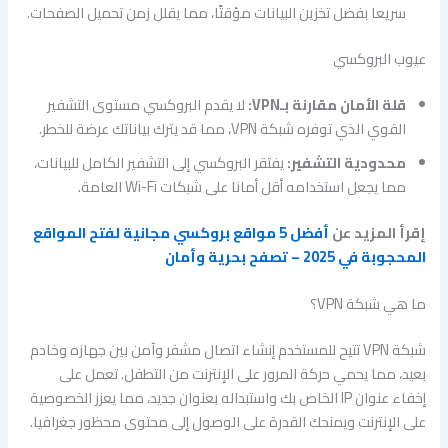
سريعا بفضل تخزين البيانات مؤقتًا، مما يقلل زمن تحميل الصفحات.
عيوب البروكسي
قلة الأمان مقارنة بـVPN:
لا يقدم البروكسي مستوى التشفير
القوي الذي توفره شبكة VPN، مما قد يترك بياناتك عرضة للخطر.
محدودية التشفير:
يفتقر البروكسي إلى التشفير الكامل للبيانات،
مما يجعل استخدامه أقل أمانا على شبكات Wi-Fi العامة.
إقرأ المزيد عن
أفضل 5 مواقع بروكسي مجانية لفتح المواقع
المحجوبة في 2025 – تصفح بحرية وأمان
ما هي شبكة VPN؟
شبكة VPN تتيح للمستخدم إنشاء اتصال مشفر وآمن بين جهازه وخادم
بعيد، مما يحمي حركة المرور على الإنترنت من التطفل. تعمل على
إخفاء عنوان IP الخاص بك واستبداله بعنوان جديد، مما يعزز الخصوصية
على الإنترنت ويمنحك القدرة على الوصول إلى محتوى محظور جغرافيا.