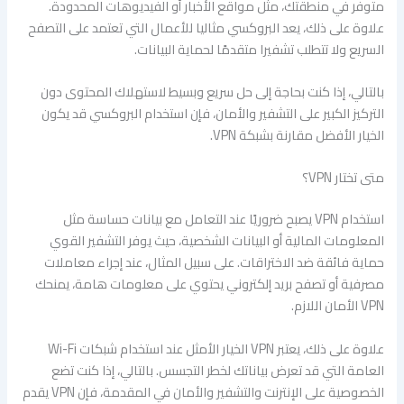
متوفر في منطقتك، مثل مواقع الأخبار أو الفيديوهات المحدودة.
علاوة على ذلك، يعد البروكسي مثاليا للأعمال التي تعتمد على التصفح
السريع ولا تتطلب تشفيرا متقدمًا لحماية البيانات.
بالتالي، إذا كنت بحاجة إلى حل سريع وبسيط لاستهلاك المحتوى دون
التركيز الكبير على التشفير والأمان، فإن استخدام البروكسي قد يكون
الخيار الأفضل مقارنة بشبكة VPN.
متى تختار VPN؟
استخدام VPN يصبح ضروريًا عند التعامل مع بيانات حساسة مثل
المعلومات المالية أو البيانات الشخصية، حيث يوفر التشفير القوي
حماية فائقة ضد الاختراقات. على سبيل المثال، عند إجراء معاملات
مصرفية أو تصفح بريد إلكتروني يحتوي على معلومات هامة، يمنحك
VPN الأمان اللازم.
علاوة على ذلك، يعتبر VPN الخيار الأمثل عند استخدام شبكات Wi-Fi
العامة التي قد تعرض بياناتك لخطر التجسس. بالتالي، إذا كنت تضع
الخصوصية على الإنترنت والتشفير والأمان في المقدمة، فإن VPN يقدم