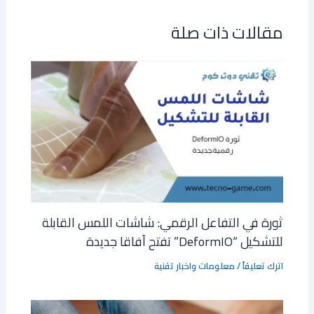
nk
g
A
o
er
p
ok
مقالات ذات صلة
p
ثورة في التفاعل الرقمي: شاشات اللمس القابلة
للتشكيل “DeformIO” تفتح آفاقا جديدة
اترك تعليقاً
/
معلومات واخبار تقنية