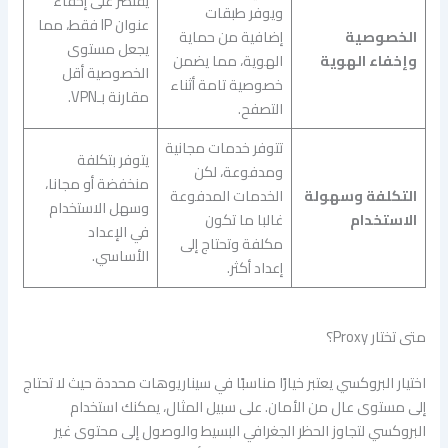
يقتصر على إخفاء
ويوفر طبقات
عنوان IP فقط، مما
الخصوصية
إضافية من حماية
يجعل مستوى
وإخفاء الهوية
الهوية، مما يضمن
الخصوصية أقل
خصوصية تامة أثناء
مقارنة بـVPN.
التصفح.
تتوفر خدمات مجانية
يتوفر بتكلفة
ومدفوعة، لكن
منخفضة أو مجانا،
التكلفة وسهولة
الخدمات المدفوعة
وسهل الاستخدام
الاستخدام
غالبا ما تكون
في الإعداد
مكلفة وتحتاج إلى
الأساسي.
إعداد أكثر.
متى تختار Proxy؟
اختيار البروكسي يعتبر خيارًا مناسبًا في سيناريوهات محددة حيث لا تحتاج
إلى مستوى عال من الأمان. على سبيل المثال، يمكنك استخدام
البروكسي لتجاوز الحظر الجغرافي البسيط والوصول إلى محتوى غير