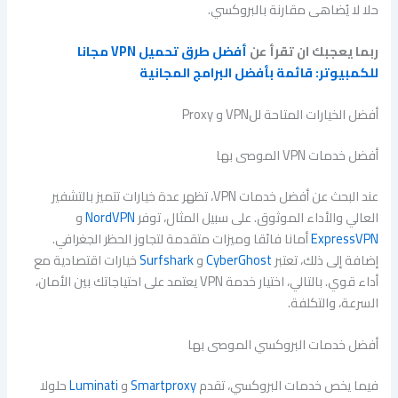
حلا لا يُضاهى مقارنة بالبروكسي.
ربما يعجبك ان تقرأ عن
أفضل طرق تحميل VPN مجانا
للكمبيوتر: قائمة بأفضل البرامج المجانية
أفضل الخيارات المتاحة للVPN و Proxy
أفضل خدمات VPN الموصى بها
عند البحث عن أفضل خدمات VPN، تظهر عدة خيارات تتميز بالتشفير
العالي والأداء الموثوق. على سبيل المثال، توفر
NordVPN
و
ExpressVPN
أمانا فائقا وميزات متقدمة لتجاوز الحظر الجغرافي.
إضافة إلى ذلك، تعتبر
CyberGhost
و
Surfshark
خيارات اقتصادية مع
أداء قوي. بالتالي، اختيار خدمة VPN يعتمد على احتياجاتك بين الأمان،
السرعة، والتكلفة.
أفضل خدمات البروكسي الموصى بها
فيما يخص خدمات البروكسي، تقدم
Smartproxy
و
Luminati
حلولا