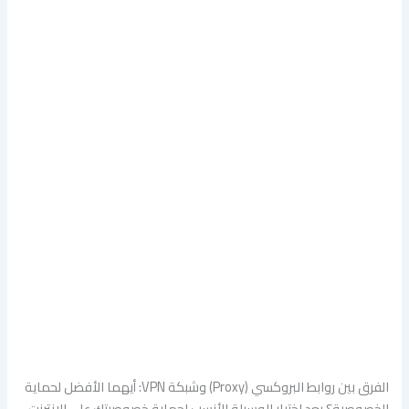
الفرق بين روابط البروكسي (Proxy) وشبكة VPN: أيهما الأفضل لحماية
الخصوصية؟ يعد اختيار الوسيلة الأنسب لحماية خصوصيتك على الإنترنت