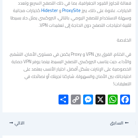
فعالة لتجاوز القيود الجغرافية، بما في ذلك التصفح السريع وتعدد
الخيارات. علاوة على ذلك، يبرز
ProxySite
و
Hidester
كخيارات مجانية
وسهلة الاستخدام للتصفح اليومي. بالتالي، البروكسي يمثل حلا بسيطا
لتلبية احتياجات التصفح دون الحاجة إلى تعقيدات VPN.
الخلاصة
في الختام، الفرق بين VPN و Proxy يكمن في مستوى الأمان، التشفير،
والأداء، حيث يناسب البروكسي التصفح البسيط، بينما يوفر VPN حماية
الخصوصية على الإنترنت بشكل أفضل. اختيار الأنسب يعتمد على
احتياجاتك بين الأمان والسهولة. شاركنا تجربتك أو نصائحك في
التعليقات!
S
C
M
X
W
F
h
o
es
h
ac
ar
py
se
at
e
السابق
التالي
e
Li
n
s
b