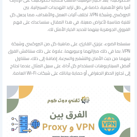
أمرا بالغ الأهمية، خاصة في ظل تزايد التهديدات السيبرانية. بين
البروكسي وشبكة VPN، تختلف آليات العمل والأهداف، مما يجعل كل
تقنية مناسبة لأغراض معينة. في هذا المقال، سنساعدك على فهم
الفروق الجوهرية بينهما لتحديد الخيار الأمثل لك.
سنسلط الضوء، عزيزي القارئ، على ماهية كل من البروكسي وشبكة
VPN، بما في ذلك ميزاتهما وعيوبهما، علاوة على ذلك سنناقش الفرق
بينهما من حيث الأمان والتشفير والسرعة. إضافة إلى ذلك، سنتناول
أفضل السيناريوهات لاستخدام كل أداة، على سبيل المثال عندما تحتاج
إلى تجاوز الحظر الجغرافي أو حماية بياناتك على شبكات Wi-Fi العامة.