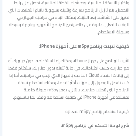
واختيار النسخة المناسبة. بعد شراء الخطة المناسبة، تحصل على رابط
التحميل. يتم تنزيل البرنامج بسرعة وتثبيته بسهولة باتباع التعليمات التي
تظهر على الشاشة. بعد التثبيت، يمكنك البدء في مراقبة الجهاز في
الوقت الفعلي. علاوة على ذلك، يتميز البرنامج للأندرويد بواجهة بسيطة
وسهلة الاستخدام.
كيفية تثبيت برنامج mSpy على أجهزة iPhone
:
لتثبيت البرنامج على جهاز iPhone، يمكنك إما استخدامه بدون جيلبريك أو
مع جيلبريك حسب احتياجاتك. في حالة تثبيته بدون جيلبريك، ستحتاج فقط
إلى بيانات اعتماد iCloud الخاصة بالجهاز الذي ترغب في مراقبته. أما إذا
كنت تفضل الوصول إلى ميزات أكثر تقدما، يمكنك استخدام نسخة
البرنامج التي تتطلب جيلبريك. بالتالي، يوفر mSpy مرونة كاملة
لمستخدمي أجهزة iPhone في كيفية استخدامه وفقا لما يناسبهم.
كيفية استخدام برنامج mSpy بفعالية
شرح لوحة التحكم في برنامج mSpy: