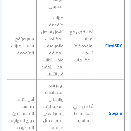
الحقيقي.
ميزات
متقدمة
أداء قوي مع
تشمل تسجيل
ميزات
المكالمات
سعر مرتفع
FlexiSPY
متقدمة مثل
والمراقبة
بسبب الميزات
تسجيل
العميقة،
المتقدمة.
المكالمات.
ولكن يتطلب
بعض التعقيد
في التثبيت.
يوفر تتبع
المكالمات
والرسائل
أقل تكلفة،
أداء جيد في
النصية، لكنه
مناسب
Spyzie
تتبع الأنشطة
يفتقر لبعض
للمستخدمين
الأساسية.
الميزات مثل
ذوي الميزانية
مراقبة
المحدودة.