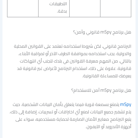
التطبيقات
بدقة.
هل برنامج mSpy قانوني وآمن؟
البرنامج قانوني، لكن شروط استخدامه تعتمد على القوانين المحلية
والدولية. يجب استخدامه بموافقة الطرف الآخر أو لمراقبة الأبناء.
بالتالي، من المهم معرفة القوانين في بلدك لتجنب أي انتهاكات
قانونية. علاوة على ذلك، استخدام البرنامج لأغراض غير قانونية قد
يعرضك للمساءلة القانونية.
هل برنامج mSpy آمن للاستخدام؟
mSpy
يتمتع بسمعة قوية فيما يتعلق بأمان البيانات الشخصية. حيث
يتم تشفير جميع البيانات لمنع أي اختراقات أو تسريبات. إضافة إلى ذلك،
يتبع البرنامج معايير الأمان الصارمة لحماية مستخدميه، سواء على
أجهزة الأندرويد أو الآيفون.