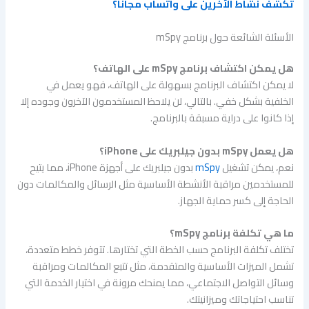
تكشف نشاط الآخرين على واتساب مجانا؟
الأسئلة الشائعة حول برنامج mSpy
هل يمكن اكتشاف برنامج mSpy على الهاتف؟
لا يمكن اكتشاف البرنامج بسهولة على الهاتف، فهو يعمل في
الخلفية بشكل خفي. بالتالي، لن يلاحظ المستخدمون الآخرون وجوده إلا
إذا كانوا على دراية مسبقة بالبرنامج.
هل يعمل mSpy بدون جيلبريك على iPhone؟
نعم، يمكن تشغيل
mSpy
بدون جيلبريك على أجهزة iPhone، مما يتيح
للمستخدمين مراقبة الأنشطة الأساسية مثل الرسائل والمكالمات دون
الحاجة إلى كسر حماية الجهاز.
ما هي تكلفة برنامج mSpy؟
تختلف تكلفة البرنامج حسب الخطة التي تختارها. تتوفر خطط متعددة،
تشمل الميزات الأساسية والمتقدمة، مثل تتبع المكالمات ومراقبة
وسائل التواصل الاجتماعي، مما يمنحك مرونة في اختيار الخدمة التي
تناسب احتياجاتك وميزانيتك.