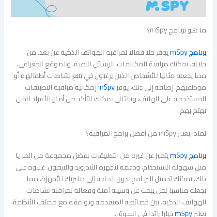
ما هو برنامج mSpy؟
برنامج mSpy
يوفر حلا فعالا لمراقبة الهواتف الذكية عن بعد. من
خلاله، يمكنك مراقبة المكالمات، الرسائل النصية، والموقع الجغرافي،
مما يجعله مثاليا للأشخاص الذين يرغبون في تتبع نشاطات أطفالهم أو
موظفيهم. إضافة إلى ذلك، يوفر
mSpy
إمكانية مراقبة التطبيقات
المستخدمة على الهاتف، وبالتالي يمكنك التأكد من أمان الأفراد الذين
تهتم بهم.
لماذا يعتبر mSpy من أفضل برامج المراقبة؟
برنامج mSpy
يتميز عن غيره من التطبيقات بفضل مجموعة من المزايا
مثل سهولة الاستخدام، ودعمه لأجهزة الأندرويد والآيفون. علاوة على
ذلك، يمكنك تحميل البرنامج بدون الحاجة إلى جيلبريك للأجهزة، مما
يجعله مناسبا لمن يبحث عن وسيلة آمنة وفعالة لمراقبة نشاطات
الهواتف الذكية. بين خصائصه المتقدمة وتوافقه مع مختلف الأنظمة،
يعتبر
mSpy
خيارا رائدا في السوق.