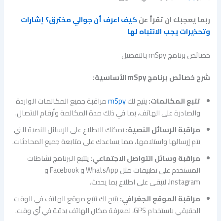
ربما يعجبك ان تقرأ عن
كيف اعرف أن جوالي مخترق؟ إشارات
وتحذيرات يجب الانتباه لها
خصائص برنامج mSpy بالتفصيل
شرح خصائص برنامج mSpy الأساسية:
تتبع المكالمات:
يتيح لك
mSpy
مراقبة جميع المكالمات الواردة
والصادرة على الهاتف، بما في ذلك مدة المكالمة وأرقام الاتصال.
مراقبة الرسائل النصية:
يمكنك الاطلاع على الرسائل النصية التي
يتم إرسالها واستلامها، مما يساعدك على متابعة جميع المحادثات.
مراقبة وسائل التواصل الاجتماعي:
يتتبع البرنامج نشاطات
المستخدم على تطبيقات مثل WhatsApp و Facebook و
Instagram، لتبقى على اطلاع بما يحدث.
مراقبة الموقع الجغرافي:
يتيح لك تتبع موقع الهاتف في الوقت
الحقيقي باستخدام GPS، لمعرفة مكان الهاتف بدقة في أي وقت.