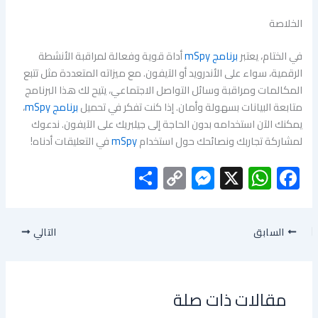
الخلاصة
في الختام، يعتبر
برنامج mSpy
أداة قوية وفعالة لمراقبة الأنشطة
الرقمية، سواء على الأندرويد أو الآيفون. مع ميزاته المتعددة مثل تتبع
المكالمات ومراقبة وسائل التواصل الاجتماعي، يتيح لك هذا البرنامج
متابعة البيانات بسهولة وأمان. إذا كنت تفكر في تحميل
برنامج mSpy
،
يمكنك الآن استخدامه بدون الحاجة إلى جيلبريك على الآيفون. ندعوك
لمشاركة تجاربك ونصائحك حول استخدام
mSpy
في التعليقات أدناه!
S
C
M
X
W
F
h
o
es
h
ac
ar
py
se
at
e
السابق
التالي
e
Li
n
s
b
nk
g
A
o
er
p
ok
مقالات ذات صلة
p