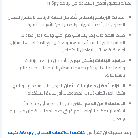
نصائح لتحقيق أقصى استفادة من برنامج mSpy
تحديث البرنامج بانتظام
: تأكد من تحديث البرنامج باستمرار لضمان
الحصول على أحدث الميزات والحماية من الثغرات الأمنية.
ضبط الإعدادات بما يتناسب مع احتياجاتك
: اختر إعدادات
المراقبة التي تناسب أهدافك، سواء كان تتبع المكالمات، الرسائل،
أو مراقبة وسائل التواصل الاجتماعي.
مراقبة البيانات بشكل دوري
: تأكد من مراجعة البيانات
والمعلومات التي يتم جمعها بانتظام للبقاء على اطلاع دائم
بالنشاطات.
الالتزام بأفضل ممارسات الأمان
: احرص على استخدام البرنامج
بشكل آمن لتجنب تسرب المعلومات أو إساءة الاستخدام.
الاستفادة من الدعم الفني
: في حال وجود أي مشكلة أو
استفسار، يمكنك التواصل مع فريق دعم العملاء لضمان حل سريع
وفعال.
ربما يعجبك ان تقرأ عن
كاشف الواتساب المجاني Waspy: كيف