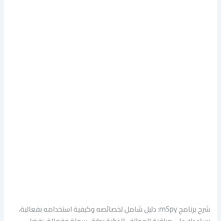
شرح برنامج mSpy: دليل شامل لخصائصه وكيفية استخدامه بفعالية،
يساعدك على مراقبة الهواتف الذكية بطرق سهلة وفعالة. بفضل