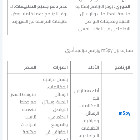
الفوري:
يوفر البرنامج إمكانية
عدم دعم جميع التطبيقات:
لا
متابعة المكالمات والرسائل
يوفر البرنامج دعما كاملا لبعض
النصية وتطبيقات التواصل
تطبيقات المراسلة غير الشهيرة.
الاجتماعي في الوقت الفعلي.
مقارنة بين mSpy وبرامج مراقبة أخرى
البرنامج
الأداء
الميزات
السعر
يشمل مراقبة
المكالمات،
أداء ممتاز في
الرسائل
متوسط السعر
تتبع
النصية، وسائل
مع خطط
المكالمات،
التواصل
متعددة
mSpy
الرسائل،
الاجتماعي،
تناسب
ومراقبة
والموقع
احتياجات
التطبيقات
الجغرافي في
مختلفة.
الاجتماعية.
الوقت