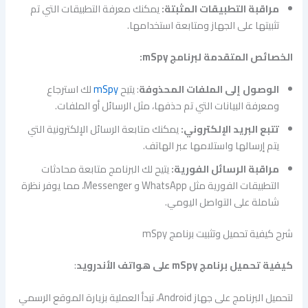
مراقبة التطبيقات المثبتة:
يمكنك معرفة التطبيقات التي تم
تثبيتها على الجهاز ومتابعة استخدامها.
الخصائص المتقدمة لبرنامج mSpy:
الوصول إلى الملفات المحذوفة
: يتيح
mSpy
لك استرجاع
ومعرفة البيانات التي تم حذفها، مثل الرسائل أو الملفات.
تتبع البريد الإلكتروني:
يمكنك متابعة الرسائل الإلكترونية التي
يتم إرسالها واستلامها عبر الهاتف.
مراقبة الرسائل الفورية:
يتيح لك البرنامج متابعة محادثات
التطبيقات الفورية مثل WhatsApp و Messenger، مما يوفر نظرة
شاملة على التواصل اليومي.
شرح كيفية تحميل وتثبيت برنامج mSpy
كيفية تحميل برنامج mSpy على هواتف الأندرويد
:
لتحميل البرنامج على جهاز Android، تبدأ العملية بزيارة الموقع الرسمي