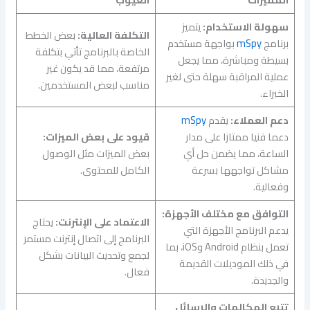
سهولة الاستخدام:
يتميز
التكلفة العالية:
بعض الخطط
برنامج
mSpy
بواجهة مستخدم
الخاصة بالبرنامج تأتي بتكلفة
بسيطة ومباشرة، مما يجعل
مرتفعة، مما قد يكون غير
عملية المراقبة سهلة حتى لغير
مناسب لبعض المستخدمين.
الخبراء.
دعم العملاء:
يقدم
mSpy
دعما فنيا ممتازا على مدار
قيود على بعض الميزات:
الساعة، مما يضمن حل أي
بعض الميزات مثل الوصول
مشاكل تواجهها بسرعة
الكامل للمحتوى.
وفعالية.
التوافق مع مختلف الأجهزة:
الاعتماد على الإنترنت:
يحتاج
يدعم البرنامج الأجهزة التي
البرنامج إلى اتصال إنترنت مستمر
تعمل بنظام Android وiOS، بما
لجمع وتحديث البيانات بشكل
في ذلك الموديلات القديمة
فعال.
والجديدة.
تتبع المكالمات والرسائل