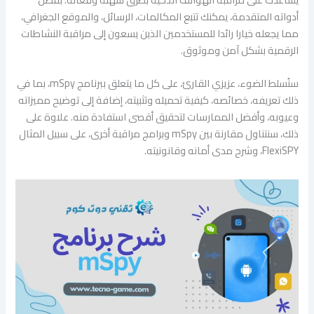
أدواته المتقدمة، يمكنك تتبع المكالمات، الرسائل، والموقع الجغرافي،
مما يجعله خيارا رائدا للمستخدمين الذين يسعون إلى مراقبة النشاطات
الرقمية بشكل آمن وموثوق.
سنُسلط الضوء، عزيزي القارئ، على كل ما يتعلق ببرنامج mSpy، بما في
ذلك تعريفه، خصائصه، كيفية تحميله وتثبيته، إضافة إلى توضيح مميزاته
وعيوبه، وأفضل الممارسات لتحقيق أقصى استفادة منه. علاوة على
ذلك، سنتناول مقارنة بين mSpy وبرامج مراقبة أخرى، على سبيل المثال
FlexiSPY، وشرح مدى أمانه وقانونيته.