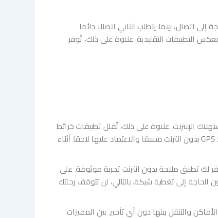
البحث في الخرائط دون الحاجة إلى اتصال، بينما يتطلب الثاني اتصالا دائما
 بعكس التطبيقات التقليدية. علاوة على ذلك، تُوفر
هلاك الإنترنت. علاوة على ذلك، تُقلل تطبيقات خرائط
مجانية بدون اتصال بالإنترنت من استنزاف باقة البيانات، مما يجعلها خيارا مثاليا للمستخدمين الذين يرغبون في تحميل خرائط GPS بدون انترنت مسبقا والاعتماد عليها لاحقا أثناء
لك تطبيق ملاحة بدون انترنت تجربة موثوقة. على
ن الحاجة إلى تغطية شبكة. بالتالي، لن تتوقف رحلتك
اكن والتنقل بينها دون أي تأخير. بين المميزات