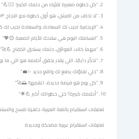
“كل خطوة صغيرة تقرّبك من حلمك الكبير! 🚶‍♂️💪”
“لا تخاف من الفشل، هو أول خطوة نحو النجاح 🌱
“الإيجابية تجيب لك السعادة، والسعادة تجيب لك 
“ابتسامتك اليوم هي سلاحك للأيام الصعبة 😊💖”
“مهما كانت العوائق، حلمك يستحق الكفاح 💪🚀”
“تذكّر دايمًا، اللي يقدر يحقق أحلامه هو اللي ما 
“خلي تفاؤلك يصنع لك واقع جديد ✨💼”
“كل يوم هو فرصة جديدة، اغتنمها! 🌅🚀”
“أحلامك كبيرة؟ خلي خطواتك أكبر 💪🌟”
تعليقات انستقرام باللغة العربية: جاهزة للنسخ والاست
تعليقات انستقرام عربية مضحكة وجديدة