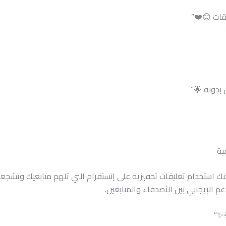
قات 😊❤️”
 بدونه 🌟”
ية
مكنك استخدام تعليقات تحفيزية على إنستقرام التي تلهم متابعيك وتشج
 الإيجابي بين الأصدقاء والمتابعين.
✨”