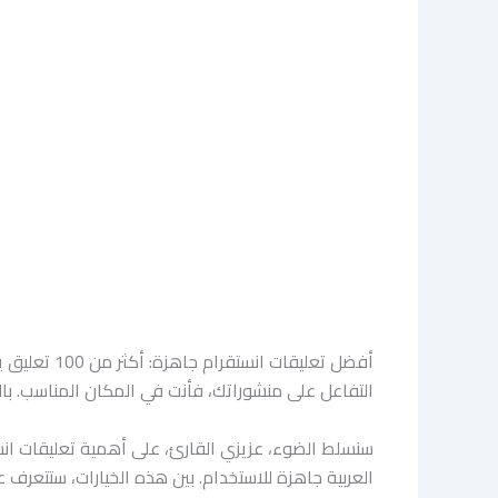
أفضل تعليق
التفاعل على منشوراتك، فأنت في المكان المناسب. بالتالي ستجد هنا أكثر من 100 تعليق جاهز يمكنك نسخه ولصقه على
سنسلط الضوء، عزيزي القارئ، على أهمية تعليقات انس
العربية جاهزة للاستخدام. بين هذه الخيارات، ستتعرف