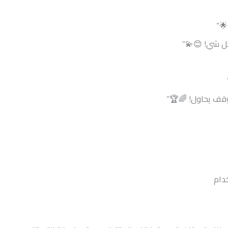
🌟”
كل شي! 😊💫”
يوقف يحاول! 🌈🏆”
خدام