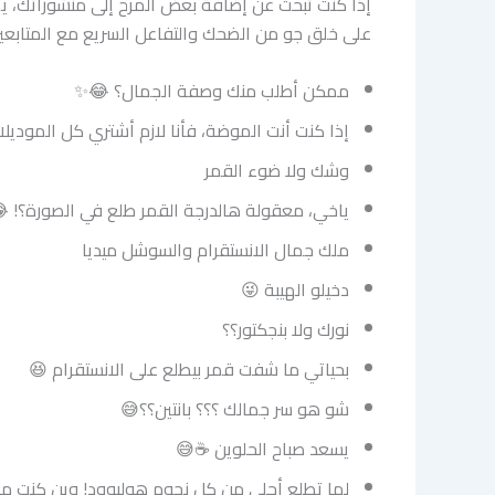
إذا كنت تبحث عن إضافة بعض المرح إلى منشوراتك، ي
على خلق جو من الضحك والتفاعل السريع مع المتابعين
ممكن أطلب منك وصفة الجمال؟ 😂✨
إذا كنت أنت الموضة، فأنا لازم أشتري كل الموديلا
وشك ولا ضوء القمر
ياخي، معقولة هالدرجة القمر طلع في الصورة؟! 
ملك جمال الانستقرام والسوشل ميديا
دخيلو الهيبة 😜
نورك ولا بنجكتور؟؟
بحياتي ما شفت قمر بيطلع على الانستقرام 😆
شو هو سر جمالك ؟؟؟ بانتين؟؟😅
يسعد صباح الحلوين ☕️😅
لما تطلع أحلى من كل نجوم هوليوود! وين كنت م