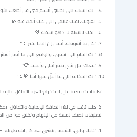
“أنت السبب اللي يخليني أبتسم حتى في أصعب الأو
“بعيونك، لقيت عالمي اللي كنت أبحث عنه 💫”
“الحب بالنسبة لي؟ هو اسمك 💖”
“كل ما أشوفك، أحس إن الدنيا بخير 🌷”
“إنت الحلم اللي تحقق.. والواقع اللي ما أقدر أعيش
“معاك، كل شي يصير أحلى وأبسط 💞”
“أنت الحكاية اللي ما أملّ منها أبداً 💖📖”
تعليقات تحفيزية على انستقرام: لتعزيز التفاؤل والإيجاب
إذا كنت ترغب في نشر الطاقة الإيجابية والتفاؤل، ي
التعليقات تضيف لمسة من الإلهام وتخلق جوا من الدعم
“خلّيك واثق، الشمس بتشرق بعد كل ليلة طويلة 