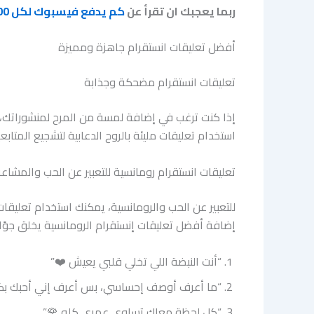
ربما يعجبك ان تقرأ عن
كم يدفع فيسبوك لكل 1000 مشاهدة ريلز؟ اكتشف التفاصيل الكاملة وأرباح صناع المحتوى
أفضل تعليقات انستقرام جاهزة ومميزة
تعليقات انستقرام مضحكة وجذابة
إذا كنت ترغب في إضافة لمسة من المرح لمنشوراتك، يم
استخدام تعليقات مليئة بالروح الدعابية لتشجيع المتا
تعليقات انستقرام رومانسية للتعبير عن الحب والمشاعر
للتعبير عن الحب والرومانسية، يمكنك استخدام تعليقا
إضافة أفضل تعليقات إنستقرام الرومانسية يخلق جوًا 
“أنت النبضة اللي تخلي قلبي يعيش ❤️”
“ما أعرف أوصف إحساسي، بس أعرف إني أحبك بكل
“كل لحظة معاك تساوي عمري كله 🌹”