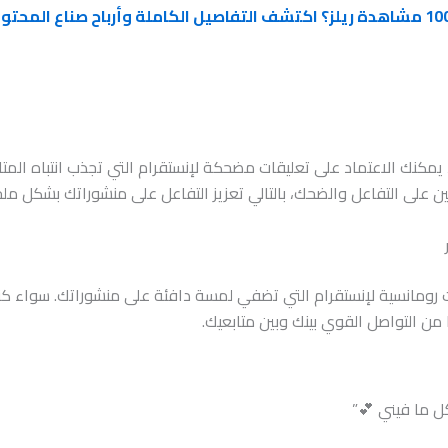
كنك الاعتماد على تعليقات مضحكة لإنستقرام التي تجذب انتباه المتاب
بعين على التفاعل والضحك، بالتالي تعزيز التفاعل على منشوراتك بشكل مل
ت رومانسية لإنستقرام التي تضفي لمسة دافئة على منشوراتك. سواء كنت
من التواصل القوي بينك وبين متابعيك.
 ما فيني 💕”