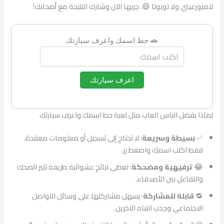
لامبورغيني ولا تويوتا 😄. جربها الآن وشارك النتيجة مع أصحابك!
🚗 حط اسمك واعرف سيارتك
اعرف سيارتك
لماذا يفضل الناس العاب مثل لعبة حط اسمك واعرف سيارتك
✅
بسيطة وسريعة
: لا تحتاج إلى تسجيل أو معلومات معقدة،
فقط اكتب اسمك واضغط زر.
😂
ترفيهية ومضحكة
: تعطي نتائج عشوائية طريفة تثير الضحك
والتفاعل بين الأصدقاء.
🔁
قابلة للمشاركة
: يسهل مشاركتها على وسائل التواصل
الاجتماعي وجذب انتباه الآخرين.