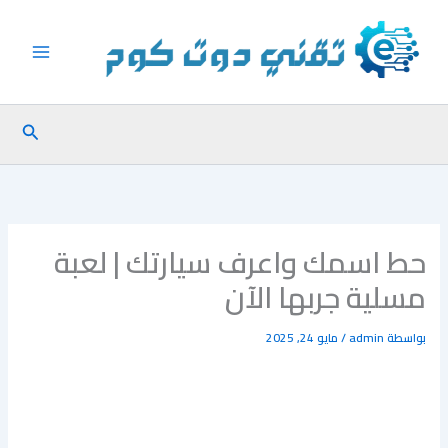
خطي
لى
لمحتوى
البحث
حط اسمك واعرف سيارتك | لعبة
مسلية جربها الآن
بواسطة
admin
/
مايو 24, 2025