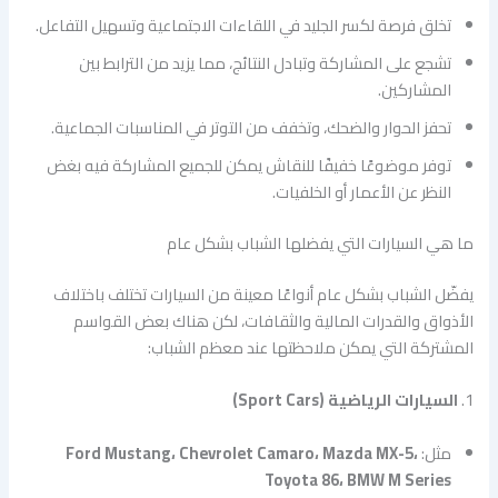
تخلق فرصة لكسر الجليد في اللقاءات الاجتماعية وتسهيل التفاعل.
تشجع على المشاركة وتبادل النتائج، مما يزيد من الترابط بين
المشاركين.
تحفز الحوار والضحك، وتخفف من التوتر في المناسبات الجماعية.
توفر موضوعًا خفيفًا للنقاش يمكن للجميع المشاركة فيه بغض
النظر عن الأعمار أو الخلفيات.
ما هي السيارات التي يفضلها الشباب بشكل عام
يفضّل الشباب بشكل عام أنواعًا معينة من السيارات تختلف باختلاف
الأذواق والقدرات المالية والثقافات، لكن هناك بعض القواسم
المشتركة التي يمكن ملاحظتها عند معظم الشباب:
1.
السيارات الرياضية (Sport Cars)
مثل:
Ford Mustang، Chevrolet Camaro، Mazda MX-5،
Toyota 86، BMW M Series