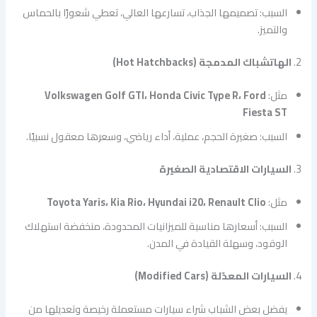
السبب: تصميمها الجذاب، تسارعها العالي، تعطي شعورًا بالحماس
والتميز.
2.
الهاتشباك المدمجة (Hot Hatchbacks)
مثل:
Volkswagen Golf GTI، Honda Civic Type R، Ford
Fiesta ST
السبب: صغيرة الحجم، عملية، أداء رياضي، وسعرها معقول نسبيًا.
3.
السيارات الاقتصادية الصغيرة
مثل:
Toyota Yaris، Kia Rio، Hyundai i20، Renault Clio
السبب: أسعارها مناسبة للميزانيات المحدودة، منخفضة استهلاك
الوقود، وسهلة القيادة في المدن.
4.
السيارات المعدّلة (Modified Cars)
يفضل بعض الشباب شراء سيارات مستعملة رخيصة وتعديلها من