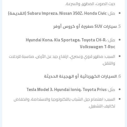
حيث الصوت، المظهر، والسرعة.
مثل:
Subaru Impreza، Nissan 350Z، Honda Civic (القديمة)
5.
سيارات SUV صغيرة أو كروس أوفر
مثل:
Hyundai Kona، Kia Sportage، Toyota CH-R،
Volkswagen T-Roc
السبب: مظهر قوي وعصري، ارتفاع جيد عن الأرض، مناسبة للرحلات
والتنقل.
6.
السيارات الكهربائية أو الهجينة الحديثة
مثل:
Tesla Model 3، Hyundai Ioniq، Toyota Prius
السبب: اهتمام جيل الشباب بالتكنولوجيا والاستدامة، وانخفاض
تكاليف التشغيل.