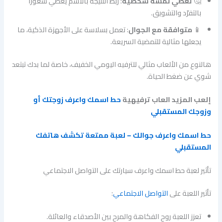
🤔
تعطي لمسة شخصية
: ربط النتيجة بالاسم يعطي شعورًا
بالتفرّد والتشويق.
📱
متوافقة مع الجوال
: تعمل بسلاسة على الأجهزة الذكية، ما
يجعلها مثالية للتمضية السريعة.
هالنوع من الألعاب مثالي للترفيه اليومي الخفيف، خاصة لما بدك تبتعد
شوي عن ضغط الحياة.
إلعب المزيد العاب ترفيهية
حط اسمك واعرف زوجتك أو
وزوجك المستقبلي
حط اسمك واعرف جوالك – لعبة ممتعة تكشف هاتفك
المستقبلي
تأثير لعبة حط اسمك واعرف سيارتك على التواصل الاجتماعي
تأثير اللعبة على
التواصل الاجتماعي
:
تعزز اللعبة روح الفكاهة والمرح بين الأصدقاء والعائلة.