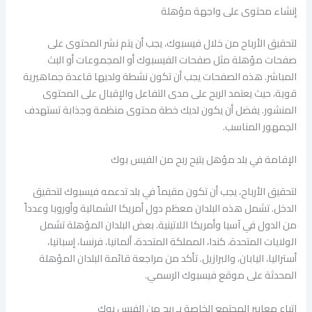
إنشاء محتوى على واجهة مؤهلة
لتحقيق الأرباح من خلال فيسبوك، يجب أن يتم نشر المحتوى على
صفحات مؤهلة مثل صفحات الفيسبوك أو المجموعات أو البث
المباشر. هذه الصفحات يجب أن تكون نشطة ولديها قاعدة جماهيرية
قوية، حيث يعتمد الربح على مدى التفاعل والإقبال على المحتوى
المنشور. يفضل أن يكون لديك خطة محتوى منظمة وجذابة تستهدف
الجمهور المناسب.
الإقامة في بلد مؤهل يتيح ربح من الفيس بوك
لتحقيق الأرباح، يجب أن تكون مقيماً في بلد تدعمه فيسبوك لتحقيق
الدخل. تشمل هذه البلدان معظم دول أمريكا الشمالية وأوروبا وعدداً
من الدول في آسيا وأمريكا اللاتينية. بعض البلدان المؤهلة تشمل
الولايات المتحدة، كندا، المملكة المتحدة، ألمانيا، فرنسا، إسبانيا،
أستراليا، اليابان، والبرازيل. تأكد من مراجعة قائمة البلدان المؤهلة
المحدثة على موقع فيسبوك الرسمي.
اتباع معايير المجتمع الخاصة بـ ربح من الفيس بوك