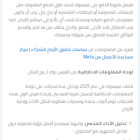
تشمل شروط الدفع على فيسبوك تحديد طرق الدفع المقبولة، مثل
الحسابات المصرفية أو البطاقات الائتمانية أو باي بال. يجب أن تكون
معلومات الدفع دقيقة ومحدثة لتجنب أي تأخير في استلام الأرباح. كما
يجب الامتثال للحد الأدنى للدفع، والذي يختلف من بلد لآخر، وتقديم
الوثائق اللازمة للتحقق من هويتك وحسابك.
لمزيد من المعلومات عن
سياسات تحقيق الأرباح للشركاء | مركز
مساعدة الأعمال من Meta
لوحة المعلومات الاحترافية
من الفيس بوك لـ ربح المال
قامت فيسبوك في عام 2025 بإدخال عدة تحديثات على لوحة
المعلومات الاحترافية لتحسين تجربة المبدعين وزيادة فرص الربح. هذه
التحديثات توفر أدوات جديدة ومميزات متطورة لتحليل الأداء وإدارة
الأرباح.
تحليل الأداء المحسن
: واجهة مستخدم أفضل لرؤية تفصيلية حول
تفاعل الجمهور مع المحتوى.