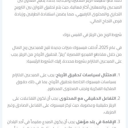
دقة، نظراً لطبيعة الريلز القصيرة والجذابة. بذلك، يصبح التعاون بين
المبدعين والمعلنين أكثر فعالية، حيث يتم تحقيق التوازن بين الترويج
التجاري والمحتوى الترفيهي، مما يضمن استفادة الطرفين وزيادة
فرص النجاح المالي.
شروط الربح من الريلز في الفيس بوك
في عام 2025، أدخلت فيسبوك ميزات جديدة تتيح للمبدعين ربح المال
من خلال مقاطع الفيديو القصيرة “ريلز”. لتحقيق الأرباح من الريلز، يجب
على المبدعين الالتزام بشروط محددة. إليك الشروط الرئيسية:
الامتثال لسياسات تحقيق الأرباح
: يجب على المبدعين الالتزام
بسياسات فيسبوك الخاصة بتحقيق الأرباح، بما في ذلك حقوق
الملكية الفكرية وتجنب المحتوى المحظور.
التفاعل الحقيقي مع المحتوى
: يجب أن تكون التفاعلات على
الريلز حقيقية وعضوية، حيث تركز فيسبوك على التفاعل الصادق وغير
المزيف.
الإقامة في بلد مؤهل
: يجب أن يكون المبدع مقيماً في أحد البلدان