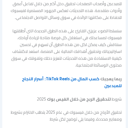
للمبدعين وأصحاب الصفحات تحقيق دخل أكبر من خلال تفاعل أعمق
وأدوات متقدمة. هذه التحديثات تعكس الجهود المستمرة لفيسبوك
للحفاظ على مكانتها الرائدة في سوق وسائل التواصل الاجتماعي.
سنسلط الضوء عزيزي القارئ على هذه الطرق الجديدة التي أطلقتها
فيسبوك لمساعدتك في استغلال كل فرصة متاحة لزيادة أرباحك.
سنناقش كيف يمكن لكل من هذه الطرق أن تسهم في تحسين
استراتيجياتك وتحقيق أهدافك المالية على المنصة. استعد لاكتشاف
كيفية الاستفادة من هذه التحديثات لتعزيز دخلك وتفوقك في سوق
محتوى الوسائط الاجتماعية.
ربما يعجبك
كسب المال من TikTok Reels: أسرار النجاح
للمبدعين
شروط
لتحقيق الربح من خلال ال
فيس بوك
2025
تحقيق الأرباح من خلال فيسبوك في عام 2025 يتطلب الالتزام بشروط
ومعايير محددة، وفيما يلي توضيح لكل شرط: