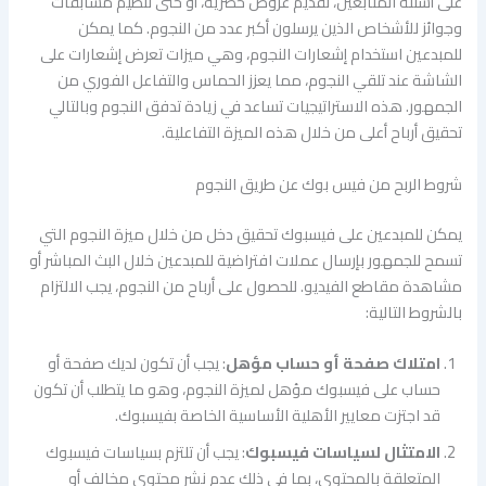
على أسئلة المتابعين، تقديم عروض حصرية، أو حتى تنظيم مسابقات
وجوائز للأشخاص الذين يرسلون أكبر عدد من النجوم. كما يمكن
للمبدعين استخدام إشعارات النجوم، وهي ميزات تعرض إشعارات على
الشاشة عند تلقي النجوم، مما يعزز الحماس والتفاعل الفوري من
الجمهور. هذه الاستراتيجيات تساعد في زيادة تدفق النجوم وبالتالي
تحقيق أرباح أعلى من خلال هذه الميزة التفاعلية.
شروط الربح من فيس بوك عن طريق النجوم
يمكن للمبدعين على فيسبوك تحقيق دخل من خلال ميزة النجوم التي
تسمح للجمهور بإرسال عملات افتراضية للمبدعين خلال البث المباشر أو
مشاهدة مقاطع الفيديو. للحصول على أرباح من النجوم، يجب الالتزام
بالشروط التالية:
امتلاك صفحة أو حساب مؤهل
: يجب أن تكون لديك صفحة أو
حساب على فيسبوك مؤهل لميزة النجوم، وهو ما يتطلب أن تكون
قد اجتزت معايير الأهلية الأساسية الخاصة بفيسبوك.
الامتثال لسياسات فيسبوك
: يجب أن تلتزم بسياسات فيسبوك
المتعلقة بالمحتوى، بما في ذلك عدم نشر محتوى مخالف أو