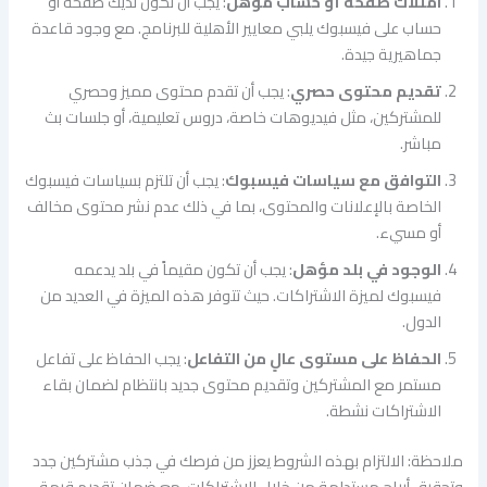
امتلاك صفحة أو حساب مؤهل
: يجب أن تكون لديك صفحة أو
حساب على فيسبوك يلبي معايير الأهلية للبرنامج. مع وجود قاعدة
جماهيرية جيدة.
تقديم محتوى حصري
: يجب أن تقدم محتوى مميز وحصري
للمشتركين، مثل فيديوهات خاصة، دروس تعليمية، أو جلسات بث
مباشر.
التوافق مع سياسات فيسبوك
: يجب أن تلتزم بسياسات فيسبوك
الخاصة بالإعلانات والمحتوى، بما في ذلك عدم نشر محتوى مخالف
أو مسيء.
الوجود في بلد مؤهل
: يجب أن تكون مقيماً في بلد يدعمه
فيسبوك لميزة الاشتراكات. حيث تتوفر هذه الميزة في العديد من
الدول.
الحفاظ على مستوى عالٍ من التفاعل
: يجب الحفاظ على تفاعل
مستمر مع المشتركين وتقديم محتوى جديد بانتظام لضمان بقاء
الاشتراكات نشطة.
ملاحظة: الالتزام بهذه الشروط يعزز من فرصك في جذب مشتركين جدد
وتحقيق أرباح مستدامة من خلال الاشتراكات، مع ضمان تقديم قيمة