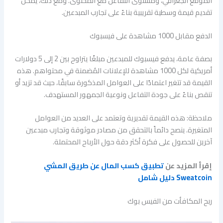
الموقع الجغرافي، ومستوى التفاعل مع المحتوى. ومع ذلك، يمكن
تقديم قيمة وسطية تقريبية بناءً على تجارب المبدعين.
الدفع مقابل 1000 مشاهدة على فيسبوك
بصفة عامة، يدفع فيسبوك للمبدعين مبلغًا يتراوح بين 2 إلى 5 دولارات
أمريكية لكل 1000 مشاهدة للإعلانات المُضمنة في محتواهم. هذه
القيمة قد تتغير اعتمادًا على العوامل المذكورة سابقًا، حيث قد تزيد أو
تنقص بناءً على جودة التفاعل ونوعية الجمهور المستهدف.
ملاحظة: هذه القيمة تقديرية وتعتمد على العديد من العوامل
المتغيرة. ينصح دائماً بالتحقق من مصادر موثوقة وتجارب مبدعين
آخرين للحصول على فكرة أكثر دقة حول الأرباح المحتملة.
إقرأ المزيد عن
تطبيق كسب المال عن طريق المشي
Sweatcoin دليل شامل
ربح المكافأت من الفيس بوك