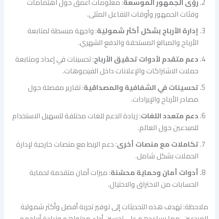
رؤى الجمهور الموسعة
: معلومات أعمق حول اهتمامات
وفئات الجمهور وأوقات التفاعل المثلى.
إدارة الأرباح بشكل أكثر شمولية
: واجهة مبسطة لمتابعة
الأرباح والمبالغ المستحقة والدفع الشهري.
دعم متقدم لأدوات تحقيق الأرباح
: تحسينات في إعداد ومتابعة
حملات الاشتراكات والإعلانات داخل الفيديوهات.
تحسينات في الشفافية والمصداقية
: تقارير مفصلة حول
مصادر الأرباح والإيرادات.
دعم متعدد اللغات
: زيادة الدعم للغات مختلفة لتسهيل الاستخدام
للمبدعين حول العالم.
تكاملات مع منصات أخرى
: دعم الربط مع منصات خارجية لإدارة
الحملات بشكل شامل.
أدوات أمان وحماية محسّنة
: ميزات أمان متقدمة لحماية
الحسابات من الاختراق والاحتيال.
ملاحظة: تهدف هذه التحديثات إلى توفير تجربة أفضل وأكثر شمولية
للمبدعين، مما يساعدهم على تحسين أداء محتواهم وزيادة أرباحهم