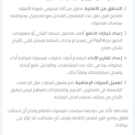
التحقق من الأهلية
: تحقق من أنك تستوفي شروط الأهلية
لبرنامج الربح، مثل عدد المتابعين، التفاعل مع المحتوى، وموافقة
سياسات فيسبوك.
إعداد خيارات الدفع
: أضف تفاصيل حسابك البنكي أو معلومات
الدفع عبر PayPal في قسم الإعدادات المالية لضمان تلقي الأرباح
بشكل صحيح.
إعداد تقارير الأداء
: استخدم أدوات تحليلات فيسبوك لمراقبة أداء
محتواك، بما في ذلك عدد المشاهدات والتفاعل. لتتبع أرباحك
وتعديل استراتيجياتك وفقاً لذلك.
تفعيل الميزات الإضافية
: قم بتفعيل الميزات مثل الإعلانات
المُضمنة في المحتوى، النجوم. والاشتراكات لتعظيم فرص تحقيق
الأرباح من مختلف مصادر الدخل المتاحة.
ملاحظة: تأكد من مراجعة سياسات فيسبوك بانتظام واتباع أي تحديثات
تتعلق ببرامج الربح لضمان التزامك وتجنب أي مشكلات قد تؤثر على
عوائدك.