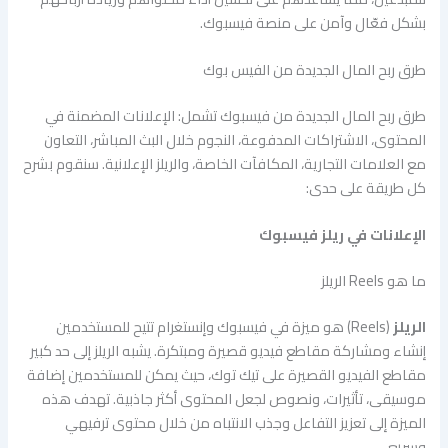
بشكل فعّال وآمن على منصة فيسبوك.
طرق ربح المال الجديدة من الفيس بوك
طرق ربح المال الجديدة من فيسبوك تشمل: الإعلانات المضمنة في
المحتوى، الاشتراكات المدفوعة، النجوم خلال البث المباشر، التعاون
مع العلامات التجارية، المكافآت الخاصة، والريلز الإعلانية. سنقوم بشرح
كل طريقة على حدى:
الإعلانات في ريلز فيسبوك
ما هو Reels الريلز
الريلز
(Reels) هو ميزة في فيسبوك وإنستغرام تتيح للمستخدمين
إنشاء ومشاركة مقاطع فيديو قصيرة ومبتكرة. يشبه الريلز إلى حد كبير
مقاطع الفيديو القصيرة على تيك توك، حيث يمكن للمستخدمين إضافة
موسيقى، تأثيرات، ونصوص لجعل المحتوى أكثر جاذبية. تهدف هذه
الميزة إلى تعزيز التفاعل وجذب الانتباه من خلال محتوى ترفيهي
وسريع.