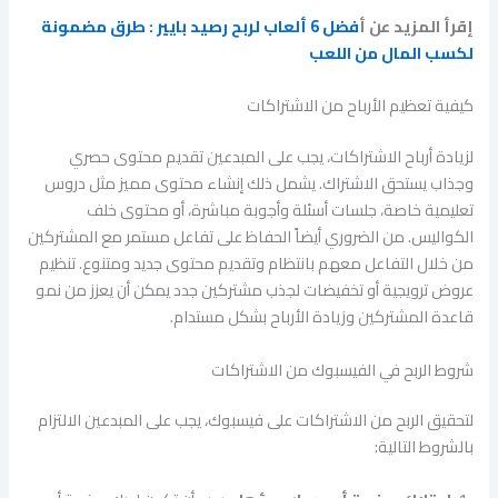
إقرأ المزيد عن أ
فضل 6 ألعاب لربح رصيد بايير : طرق مضمونة
لكسب المال من اللعب
كيفية تعظيم الأرباح من الاشتراكات
لزيادة أرباح الاشتراكات، يجب على المبدعين تقديم محتوى حصري
وجذاب يستحق الاشتراك. يشمل ذلك إنشاء محتوى مميز مثل دروس
تعليمية خاصة، جلسات أسئلة وأجوبة مباشرة، أو محتوى خلف
الكواليس. من الضروري أيضاً الحفاظ على تفاعل مستمر مع المشتركين
من خلال التفاعل معهم بانتظام وتقديم محتوى جديد ومتنوع. تنظيم
عروض ترويجية أو تخفيضات لجذب مشتركين جدد يمكن أن يعزز من نمو
قاعدة المشتركين وزيادة الأرباح بشكل مستدام.
شروط الربح في الفيسبوك من الاشتراكات
لتحقيق الربح من الاشتراكات على فيسبوك، يجب على المبدعين الالتزام
بالشروط التالية: