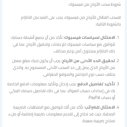
شروط سحب الأرباح من فيسبوك
للسحب الفعّال للأرباح من فيسبوك، يجب على المبدعين الالتزام
بالشروط التالية:
الامتثال لسياسات فيسبوك
: تأكد من أن جميع أنشطة حسابك
تتوافق مع سياسات فيسبوك للإعلانات وتحقيق الأرباح. بما في
ذلك الالتزام بمحتوى آمن وغير مخالف.
تحقيق الحد الأدنى من الأرباح
: يجب أن يكون لديك مبلغ معين
من الأرباح الذي يصل إلى حد السحب الأدنى المسموح به. والذي
يختلف حسب نوع البرنامج والموقع الجغرافي.
تأكيد تفاصيل الدفع
: يجب إدخال وتأكيد معلومات الدفع الخاصة
بك في إعدادات حساب العوائد. بما في ذلك تفاصيل حسابك البنكي
أو حساب PayPal.
الامتثال للضرائب
: تأكد من أنك تتوافق مع المتطلبات الضريبية
المحلية. حيث قد تحتاج إلى تقديم معلومات ضريبية إضافية أو ملء
نماذج ضريبية معينة.