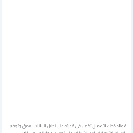
فوائد ذكاء الأعمال تكمن في قدرته على تحليل البيانات بعمق وتوفير
رؤى استراتيجية تساعد الشركات على تحسين عملياتها. من خلال