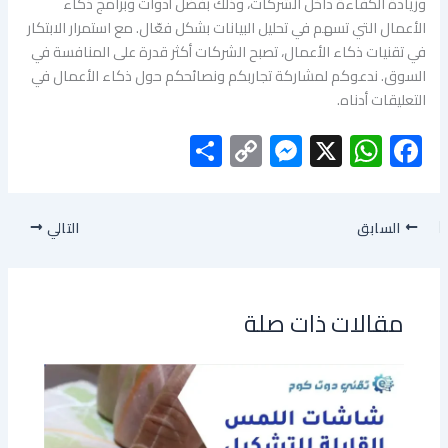
وزيادة الكفاءة داخل الشركات، وذلك بفضل أدوات وبرامج ذكاء
الأعمال التي تسهم في تحليل البيانات بشكل فعّال. مع استمرار الابتكار
في تقنيات ذكاء الأعمال، تصبح الشركات أكثر قدرة على المنافسة في
السوق. ندعوكم لمشاركة تجاربكم ونصائحكم حول ذكاء الأعمال في
التعليقات أدناه.
S
C
M
X
W
F
h
o
es
h
ac
ar
py
se
at
e
السابق
التالي
e
Li
n
s
b
nk
g
A
o
er
p
ok
مقالات ذات صلة
p