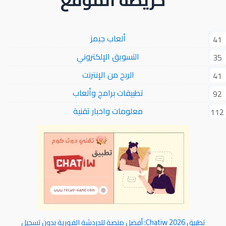
ألعاب جيمز
41
التسويق الإلكتروني
35
الربح من الإنترنت
41
تطبيقات برامج وألعاب
92
معلومات واخبار تقنية
112
تطبيق Chatiw 2026: أفضل منصة للدردشة الفورية بدون تسجيل