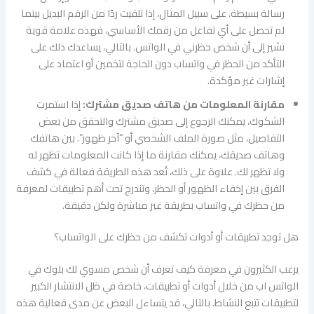
رسالة بسيطة. على سبيل المثال، إذا تلقيت ردًا من الرقم البديل بينما
لم تحصل على أي تفاعل من رقمك الأساسي، فهذه علامة قوية
تشير إلى أن شخص حظرني في الواتس. بالتالي، يساعدك ذلك على
التأكد من الحظر في واتساب دون الحاجة لتخمين أو اعتماد على
إشارات غير مؤكدة.
مقارنة المعلومات من هاتف صديق مشترك:
إذا استمرت
الشكوك، يمكنك الرجوع إلى صديق مشترك والتحقق من بعض
التفاصيل، مثل صورة الملف الشخصي أو “آخر ظهور”. بين هاتفك
وهاتف صديقك، يمكنك مقارنة ما إذا كانت المعلومات تظهر له
ولا تظهر لك. علاوة على ذلك، تُعد هذه الطريقة فعالة في كشف
الفرق بين إخفاء الظهور أو الحظر، وتندرج تحت أهم تطبيقات لمعرفة
من حظرك في واتساب بطريقة غير مباشرة ولكن دقيقة.
هل توجد تطبيقات أو أدوات تكشف من حظرك على الواتساب؟
يرغب الكثيرون في معرفة كيف تعرف أن شخص مسوي لك بلوك في
الواتس اب من خلال أدوات أو تطبيقات، خاصة في ظل الانتشار الكبير
لتطبيقات تتبع النشاط. بالتالي، قد يتساءل البعض عن مدى فعالية هذه