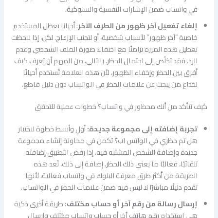
في واتساب ضمن الإشارات النفسية والسلوكية.
إلغاء تفعيل آخر ظهور من الطرف الآخر
: أحيانا يعطل المستخدم
خاصية “آخر ظهور” لأسباب شخصية، أو لتجنب الإزعاج. لكن، إذا لاحظت
تعطيل هذه الميزة تزامنًا مع اختفاء صورة الملف الشخصي وعدم
الرد، فقد تخلُص إلى احتمال الحظر. بالتالي، من المهم أن تعرف كيف
أفرق بين الحظر وإخفاء الظهور، لأن هذه العلامة تُستخدم أحيانًا
لخداع من يبحث عن علامات الحظر في الواتساب دون دليل قاطع.
كيف تتأكد من أنك محظور في واتساب؟ خطوات عملية للتحقق
تجربة إضافته إلى مجموعة جديدة:
أول وأبسط خطوة لاختبار
هل تم حظري في الواتس اب؟ تكمن في محاولة إنشاء مجموعة
جديدة وإضافة الشخص المشتبه فيه. إذا رفض التطبيق إضافته
تلقائيًا، فغالبًا ما يعني ذلك الحظر. إضافة إلى ذلك، تُعد هذه
الطريقة من أكثر طرق معرفة البلوك في واتساب فعالية، لأنها
تقدم دليلًا مباشرًا لا لبس فيه ضمن علامات الحظر في الواتساب.
إرسال رسالة من رقم آخر أو حساب مختلف:
طريقة أخرى ذكية
هي استخدام رقم هاتف آخر أو حساب واتساب مختلف وإرسال