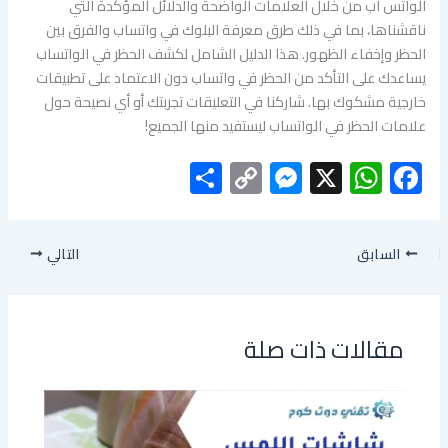
الواتس اب من خلال العلامات الواضحة والدلائل المؤكدة التي
ناقشناها، بما في ذلك طرق معرفة البلوك في واتساب والفرق بين
الحظر وإخفاء الظهور. هذا الدليل الشامل لكشف الحظر في الواتساب
يساعدك على التأكد من الحظر في واتساب دون الاعتماد على تطبيقات
خارجية مشكوك بها. شاركنا في التعليقات تجربتك أو أي نصيحة حول
علامات الحظر في الواتساب ليستفيد منها الجميع!
S
C
M
X
W
F
h
o
es
h
ac
ar
py
se
at
e
السابق
التالي
e
Li
n
s
b
nk
g
A
o
er
p
ok
مقالات ذات صلة
p