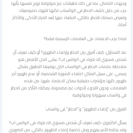
وجهات الاتصال. بما في ذلك تطبيقات غير موثوقة تروج نفسها بأنها
جزء من دليل كشف الحظر في الواتساب، لكنها تنتهك خصوصيتك
وتعرض حسابك للخطر. بالتالي، الابتعاد عنها يُعد الخيار الأذكى والأكثر
أمانا.
لماذا يجب الاعتماد على العلامات الرسمية فقط؟
عند التساؤل: كيف أفرق بين الحظر وإخفاء الظهور؟ أو كيف تعرف أن
شخص مسوي لك بلوك في الواتس اب؟، يبقى الحل الأفضل هو
ملاحظة علامات الحظر في الواتساب التي يوفرها التطبيق بشكل
رسمي. على سبيل المثال: اختفاء الصورة الشخصية، أو عدم ظهور آخر
ظهور، كلها مؤشرات حقيقية يمكن الاعتماد عليها. بين هذه
العلامات، ودون اللجوء لأدوات غير مضمونة، يمكنك التأكد من الحظر
في واتساب بسهولة وموثوقية.
الفرق بين “إخفاء الظهور” و”الحظر” في واتساب
يسأل الكثيرون: كيف تعرف أن شخص مسوي لك بلوك في الواتس اب؟
وقد يختلط الأمر بينهم وبين خاصية إخفاء الظهور. بالتالي، من الضروري