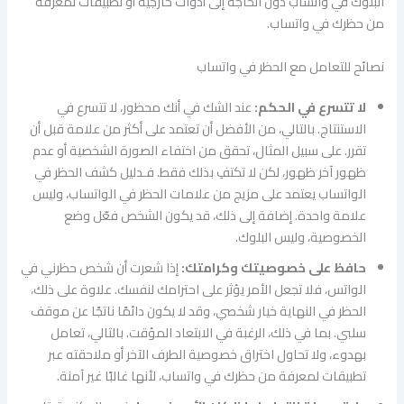
البلوك في واتساب دون الحاجة إلى أدوات خارجية أو تطبيقات لمعرفة
من حظرك في واتساب.
نصائح للتعامل مع الحظر في واتساب
لا تتسرع في الحكم:
عند الشك في أنك محظور، لا تتسرع في
الاستنتاج. بالتالي، من الأفضل أن تعتمد على أكثر من علامة قبل أن
تقرر. على سبيل المثال، تحقق من اختفاء الصورة الشخصية أو عدم
ظهور آخر ظهور، لكن لا تكتفِ بذلك فقط. فـدليل كشف الحظر في
الواتساب يعتمد على مزيج من علامات الحظر في الواتساب، وليس
علامة واحدة. إضافة إلى ذلك، قد يكون الشخص فعّل وضع
الخصوصية، وليس البلوك.
حافظ على خصوصيتك وكرامتك:
إذا شعرت أن شخص حظرني في
الواتس، فلا تجعل الأمر يؤثر على احترامك لنفسك. علاوة على ذلك،
الحظر في النهاية خيار شخصي، وقد لا يكون دائمًا ناتجًا عن موقف
سلبي. بما في ذلك، الرغبة في الابتعاد المؤقت. بالتالي، تعامل
بهدوء، ولا تحاول اختراق خصوصية الطرف الآخر أو ملاحقته عبر
تطبيقات لمعرفة من حظرك في واتساب، لأنها غالبًا غير آمنة.