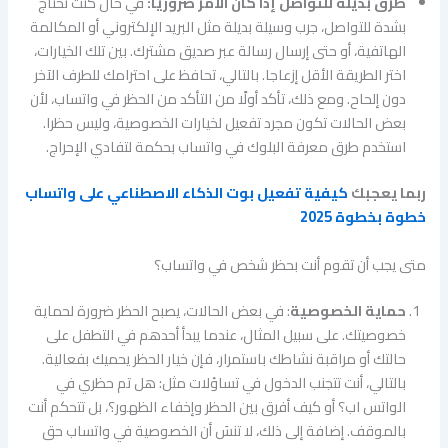
طرق بديلة للتواصل إذا كان الأمر ضروريا:
في حال كنت تحتاج
بشدة للتواصل، جرب وسيلة بديلة مثل البريد الإلكتروني أو المكالمة
الهاتفية، أو حتى إرسال رسالة عبر صديق مشترك. بين تلك الخيارات،
اختر الطريقة الأقل إزعاجا. بالتالي، تحافظ على احترامك للطرف الآخر
دون إلحاح. ومع ذلك، تأكد أولًا من التأكد من الحظر في واتساب، لأن
بعض الحالات تكون مجرد تفعيل لخيارات الخصوصية، وليس حظرا.
استخدم طرق معرفة البلوك في واتساب بحكمة لتفادي الإحراج.
ربما يعجبك
كيفية تفعيل بوت الذكاء الاصطناعي على واتساب
خطوة بخطوة 2025
متى يجب أن تقوم أنت بحظر شخص في واتساب؟
حماية الخصوصية
: في بعض الحالات، يصبح الحظر ضرورة لحماية
خصوصيتك. على سبيل المثال، عندما يبدأ أحدهم في التطفل على
حالتك أو مراقبة نشاطك باستمرار، فإن خيار الحظر يحميك بفعالية.
بالتالي، أنت تتجنب الدخول في تساؤلات مثل: هل تم حظري في
الواتس اب؟ أو كيف أفرق بين الحظر وإخفاء الظهور؟، بل تتحكم أنت
بالموقف. إضافة إلى ذلك، لا تنسَ أن الخصوصية في واتساب حق