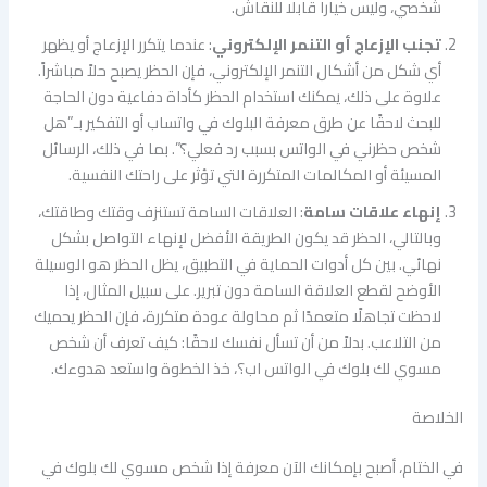
شخصي، وليس خيارا قابلا للنقاش.
تجنب الإزعاج أو التنمر الإلكتروني
: عندما يتكرر الإزعاج أو يظهر
أي شكل من أشكال التنمر الإلكتروني، فإن الحظر يصبح حلاً مباشراً.
علاوة على ذلك، يمكنك استخدام الحظر كأداة دفاعية دون الحاجة
للبحث لاحقًا عن طرق معرفة البلوك في واتساب أو التفكير بـ”هل
شخص حظرني في الواتس بسبب رد فعلي؟”. بما في ذلك، الرسائل
المسيئة أو المكالمات المتكررة التي تؤثر على راحتك النفسية.
إنهاء علاقات سامة
: العلاقات السامة تستنزف وقتك وطاقتك،
وبالتالي، الحظر قد يكون الطريقة الأفضل لإنهاء التواصل بشكل
نهائي. بين كل أدوات الحماية في التطبيق، يظل الحظر هو الوسيلة
الأوضح لقطع العلاقة السامة دون تبرير. على سبيل المثال، إذا
لاحظت تجاهلًا متعمدًا ثم محاولة عودة متكررة، فإن الحظر يحميك
من التلاعب. بدلاً من أن تسأل نفسك لاحقًا: كيف تعرف أن شخص
مسوي لك بلوك في الواتس اب؟، خذ الخطوة واستعد هدوءك.
الخلاصة
في الختام، أصبح بإمكانك الآن معرفة إذا شخص مسوي لك بلوك في