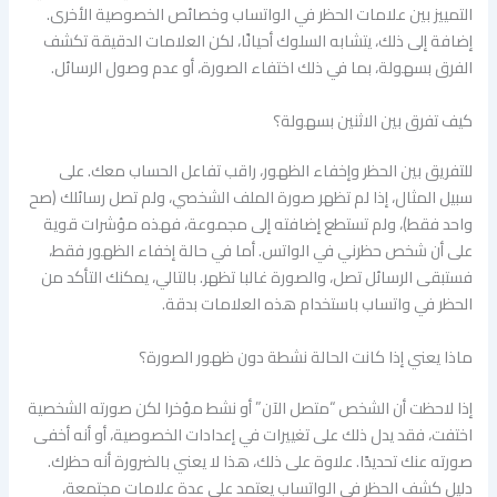
التمييز بين علامات الحظر في الواتساب وخصائص الخصوصية الأخرى.
إضافة إلى ذلك، يتشابه السلوك أحيانًا، لكن العلامات الدقيقة تكشف
الفرق بسهولة، بما في ذلك اختفاء الصورة، أو عدم وصول الرسائل.
كيف تفرق بين الاثنين بسهولة؟
للتفريق بين الحظر وإخفاء الظهور، راقب تفاعل الحساب معك. على
سبيل المثال، إذا لم تظهر صورة الملف الشخصي، ولم تصل رسائلك (صح
واحد فقط)، ولم تستطع إضافته إلى مجموعة، فهذه مؤشرات قوية
على أن شخص حظرني في الواتس. أما في حالة إخفاء الظهور فقط،
فستبقى الرسائل تصل، والصورة غالبا تظهر. بالتالي، يمكنك التأكد من
الحظر في واتساب باستخدام هذه العلامات بدقة.
ماذا يعني إذا كانت الحالة نشطة دون ظهور الصورة؟
إذا لاحظت أن الشخص “متصل الآن” أو نشط مؤخرا لكن صورته الشخصية
اختفت، فقد يدل ذلك على تغييرات في إعدادات الخصوصية، أو أنه أخفى
صورته عنك تحديدًا. علاوة على ذلك، هذا لا يعني بالضرورة أنه حظرك.
دليل كشف الحظر في الواتساب يعتمد على عدة علامات مجتمعة،