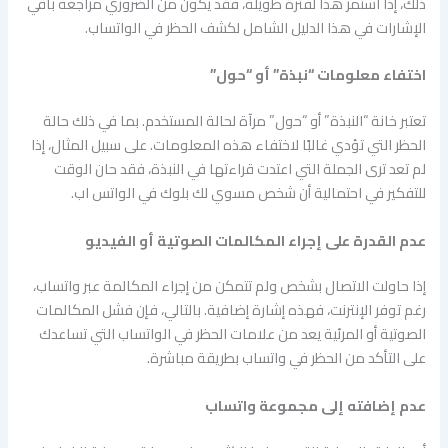
ذلك، إذا استمر هذا لفترة طويلة، فقد يكون من الضروري مراجعة باقي
الإشارات في هذا الدليل الشامل لكشف الحظر في الواتساب.
اختفاء معلومات “نبذة” أو “حول”
تعتبر خانة “النبذة” أو “حول” مرآة لحالة المستخدم. بما في ذلك حالة
الحظر التي تؤدي غالبًا لاختفاء هذه المعلومات. على سبيل المثال، إذا
لم تعد ترى الجملة التي اعتدت قراءتها في النبذة، فقد حان الوقت
للتفكير في احتمالية أن شخص مسوي لك بلوك في الواتس اب.
عدم القدرة على إجراء المكالمات الصوتية أو الفيديو
إذا حاولت الاتصال بشخص ولم تتمكن من إجراء المكالمة عبر واتساب،
رغم توفر الإنترنت، فهذه إشارة إضافية. بالتالي، فإن فشل المكالمات
الصوتية أو المرئية يعد من علامات الحظر في الواتساب التي تساعدك
على التأكد من الحظر في واتساب بطريقة مباشرة.
عدم إضافته إلى مجموعة واتساب