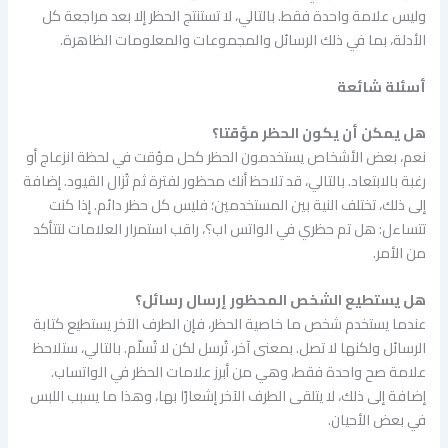
وليس علامة واحدة فقط. بالتالي، لا تستنتج الحظر إلا بعد مراجعة كل
الأدلة، بما في ذلك الرسائل والمجموعات والمعلومات الظاهرة.
أسئلة شائعة
هل يمكن أن يكون الحظر مؤقتا؟
نعم، بعض الأشخاص يستخدمون الحظر كحل مؤقت في لحظة انزعاج أو
رغبة بالابتعاد. بالتالي، قد تلاحظ أنك محظور لفترة ثم تُزال القيود. إضافة
إلى ذلك، تختلف النية بين المستخدمين؛ فليس كل حظر دائم. إذا كنت
تتساءل: هل تم حظري في الواتس اب؟، راقب استمرار العلامات لتتأكد
من الأمر.
هل يستطيع الشخص المحظور إرسال رسائل؟
عندما يستخدم شخص ما خاصية الحظر، فإن الطرف الآخر يستطيع كتابة
الرسائل ولكنها لا تصل. بمعنى آخر، تُرسل لكن لا تُسلّم. بالتالي، ستلاحظ
علامة صح واحدة فقط، وهي من أبرز علامات الحظر في الواتساب.
إضافة إلى ذلك، لا يتلقى الطرف الآخر إشعارًا بها، وهذا ما يسبب اللبس
في بعض الأحيان.