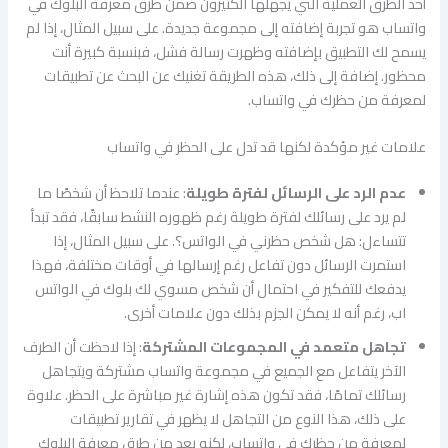
أحد الطرق العملية التي يجهلها الكثيرون ضمن طرق معرفة البلوك في
واتساب هو تجربة إضافته إلى مجموعة جديدة. على سبيل المثال، إذا لم
يسمح لك التطبيق بإضافته وظهرت رسالة فشل، فبنسبة كبيرة أنت
محظور. إضافة إلى ذلك، هذه الطريقة تغنيك عن البحث عن تطبيقات
لمعرفة من حظرك في واتساب.
علامات غير مؤكدة لكنها قد تدل على الحظر في واتساب
عدم الرد على الرسائل لفترة طويلة
: عندما تلاحظ أن شخصًا ما
لم يرد على رسائلك لفترة طويلة رغم ظهوره النشط سابقًا، فقد تبدأ
تتساءل: هل شخص حظرني في الواتس؟. على سبيل المثال، إذا
استمرت الرسائل دون تفاعل رغم إرسالها في أوقات مختلفة، فهذا
يدفعك للتفكير في احتمال أن شخص مسوي لك بلوك في الواتس
اب، رغم أنه لا يمكن الجزم بذلك دون علامات أخرى.
تجاهل متعمد في المجموعات المشتركة
: إذا لاحظت أن الطرف
الآخر يتفاعل مع الجميع في مجموعة واتساب مشتركة ويتجاهل
رسائلك تمامًا، فقد تكون هذه إشارة غير مباشرة على الحظر. علاوة
على ذلك، هذا النوع من التجاهل لا يظهر في تقارير تطبيقات
لمعرفة من حظرك في واتساب، لكنه يعد من طرق معرفة البلوك