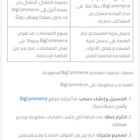
صعوبة الانتقال: الانتقال من
BigCommerce دعمًا فنيًا على
منصة أخرى إلى BigCommerce
مدار الساعة لضمان حل
قد يكون معقدًا ويتطلب وقتًا.
المشكلات بسرعة.
تحسين تجربة المستخدم: تركز
رسوم المعاملات: قد تفرض
المنصة على تحسين تجربة
BigCommerce رسومًا على
المستخدم بفضل الأدوات
بعض المعاملات، مما يزيد من
المتقدمة لتصميم المتجر.
التكلفة الإجمالية.
مميزات وعيوب استخدام BigCommerce لمشروعك
كيفية بدء مشروعك على BigCommerce
التسجيل وإنشاء حساب:
ابدأ بزيارة موقع
BigCommerce
وأنشئ حسابًا جديدًا.
اختيار خطة:
حدد الخطة التي تناسب احتياجات مشروعك وحجم
مبيعاتك.
تصميم متجرك:
اختر من بين القوالب المتاحة وقم بتخصيص