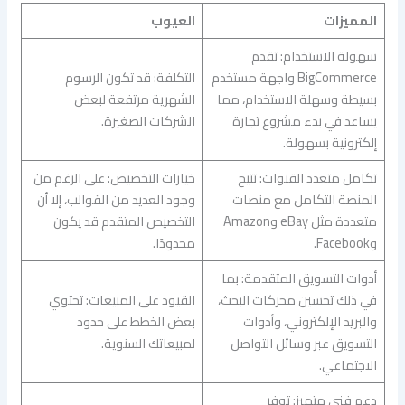
المميزات
العيوب
سهولة الاستخدام: تقدم
BigCommerce واجهة مستخدم
التكلفة: قد تكون الرسوم
بسيطة وسهلة الاستخدام، مما
الشهرية مرتفعة لبعض
يساعد في بدء مشروع تجارة
الشركات الصغيرة.
إلكترونية بسهولة.
تكامل متعدد القنوات: تتيح
خيارات التخصيص: على الرغم من
المنصة التكامل مع منصات
وجود العديد من القوالب، إلا أن
متعددة مثل eBay وAmazon
التخصيص المتقدم قد يكون
وFacebook.
محدودًا.
أدوات التسويق المتقدمة: بما
في ذلك تحسين محركات البحث،
القيود على المبيعات: تحتوي
والبريد الإلكتروني، وأدوات
بعض الخطط على حدود
التسويق عبر وسائل التواصل
لمبيعاتك السنوية.
الاجتماعي.
دعم فني متميز: توفر