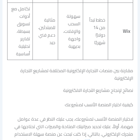
تكامل مع
سهولة
أدوات
خطط تبدأ
مثالية
السحب
تسويق
من 14
للمبتدئين،
Wix
والإفلات،
بسيطة،
دولارًا
دعم فني
واجهة
تقارير
شهريًا
جيد
بديهية
تحليلية
أساسية
مقارنة بين منصات التجارة الإلكترونية المختلفة لمشاريع التجارة
الإلكترونية
نصائح لإنجاح مشاريع التجارة الالكترونية
كيفية اختيار المنصة الأنسب لمشروعك
لاختيار المنصة الأنسب لمشروعك، يجب عليك النظر في عدة عوامل
مهمة. أولاً، عليك تحديد ميزانيتك المتاحة والميزات التي تحتاجها في
متجرك الإلكتروني. بالتالي، إذا كنت تبحث عن منصة سهلة الاستخدام