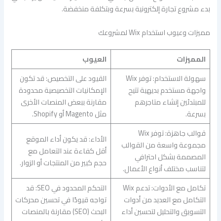
بدء مشروع تجارة إلكترونية بسرعة وبتكلفة منخفضة.
مميزات وعيوب استخدام Wix لمشروعك
المميزات
العيوب
سهولة الاستخدام: توفر Wix
القيود على التخصيص: قد تكون
واجهة مستخدم بديهية تتيح
الإمكانيات التخصيصية محدودة
للمبتدئين إنشاء متاجرهم
مقارنة ببعض المنصات الأخرى
بسرعة.
مثل Magento أو Shopify.
قوالب جاهزة: توفر Wix
الأداء: قد يكون أداء الموقع
مجموعة واسعة من القوالب
أقل كفاءة عند التعامل مع
المصممة بشكل احترافي
حجم كبير من المنتجات أو الزوار.
لتناسب مختلف أنواع الأعمال.
تكامل مع الأدوات: تدعم Wix
التحكم المحدود في SEO: قد
التكامل مع العديد من أدوات
تواجه قيودًا في تحسين محركات
التسويق والتحليل لتحسين أداء
البحث (SEO) مقارنة بالمنصات