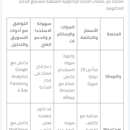
مقارنة بين منصات التجارة الإلكترونية المختلفة لمشاريع التجارة
الالكترونية
سهولة
التوافق
الميزات
الأسعار
الاستخدا
مع أدوات
المنصة
والإمكاني
والتكلفة
م والدعم
التسويق
ات
الفني
والتحليل
واجهة
سهلة
تكامل مع
دعم فني
تبدأ من 29
الاستخدام،
Google
ممتاز على
Shopify
دولارًا
تكامل
Analytics
مدار
شهريًا
ممتاز مع
وFaceboo
الساعة
k Ads
Amazon
وeBay
قد تكون
مجانية مع
معقدة
تكاليف
مرونة
بعض
تكامل مع
WooCom
إضافية
كبيرة، عدد
الشيء،
MailChimp