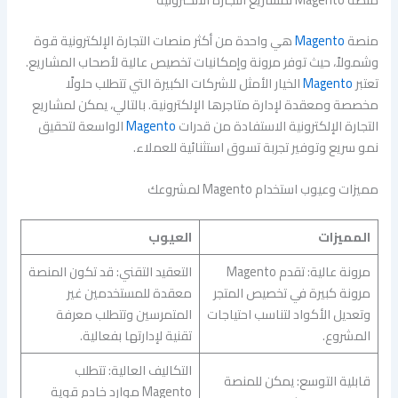
منصة
Magento
هي واحدة من أكثر منصات التجارة الإلكترونية قوة
وشمولاً، حيث توفر مرونة وإمكانيات تخصيص عالية لأصحاب المشاريع.
تعتبر
Magento
الخيار الأمثل للشركات الكبيرة التي تتطلب حلولًا
مخصصة ومعقدة لإدارة متاجرها الإلكترونية. بالتالي، يمكن لمشاريع
التجارة الإلكترونية الاستفادة من قدرات
Magento
الواسعة لتحقيق
نمو سريع وتوفير تجربة تسوق استثنائية للعملاء.
مميزات وعيوب استخدام Magento لمشروعك
المميزات
العيوب
مرونة عالية: تقدم Magento
التعقيد التقني: قد تكون المنصة
مرونة كبيرة في تخصيص المتجر
معقدة للمستخدمين غير
وتعديل الأكواد لتناسب احتياجات
المتمرسين وتتطلب معرفة
المشروع.
تقنية لإدارتها بفعالية.
التكاليف العالية: تتطلب
قابلية التوسع: يمكن للمنصة
Magento موارد خادم قوية