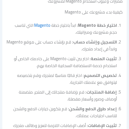
مميزات وعيوب استخدام Magento لمشروعك
كيفية بدء مشروعك على Magento
اختيار خطة Magento:
ابدأ باختيار خطة
Magento
التي تناسب
حجم مشروعك وميزانيتك.
التسجيل وإنشاء حساب:
قم بإنشاء حساب على موقع Magento
وابدأ في إعداد متجرك.
تثبيت المنصة:
اختر بين تثبيت Magento على خادمك الخاص أو
استخدام خدمة الاستضافة السحابية الخاصة بهم.
تخصيص التصميم:
اختر قالبًا مناسبًا لمتجرك وقم بتخصيصه
ليتوافق مع علامتك التجارية.
إضافة المنتجات:
قم بإضافة منتجاتك إلى المتجر، متضمنة
أوصاف وصور وأسعار مفصلة.
إعداد طرق الدفع والشحن:
قم بتكوين خيارات الدفع والشحن
لتناسب احتياجات عملائك.
تثبيت الإضافات:
أضف الإضافات اللازمة لتعزيز وظائف متجرك