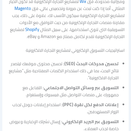
وميزانية محدودة، فإن
Wix
لمشاريع التجارة الإلكترونية قد تكون الخيار
المثالي. أما إذا كنت تبحث عن مرونة وتخصيص عالي، فإن
Magento
لمشاريع التجارة الإلكترونية سيكون الأنسب لك. علاوة على ذلك، يجب
مقارنة منصات التجارة الإلكترونية من حيث التوافق مع الأدوات
التسويقية التي تنوي استخدامها، على سبيل المثال
Shopify
لمشاريع
التجارة الإلكترونية تقدم تكامل ممتاز مع Amazon و eBay.
استراتيجيات التسويق الإلكتروني لمشاريع التجارة الالكترونية
تحسين محركات البحث (SEO):
تحسين محتوى موقعك ليتصدر
نتائج البحث، بما في ذلك استخدام الكلمات المفتاحية مثل “مشاريع
التجارة الالكترونية”.
التسويق عبر وسائل التواصل الاجتماعي:
التفاعل مع
جمهورك على منصات التواصل مثل فيسبوك وإنستغرام.
إعلانات الدفع لكل نقرة (PPC):
استخدام إعلانات جوجل لجذب
الزوار المستهدفين.
التسويق عبر البريد الإلكتروني:
إرسال نشرتك الإخبارية وعروض
خاصة لجذب العملاء.