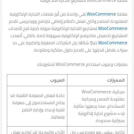
منصة WooCommerce لمشاريع التجارة الالكترونية
منصة
WooCommerce
هي واحدة من أبرز منصات التجارة الإلكترونية
المفتوحة المصدر والتي تعمل كنظام إضافي لبرنامج ووردبريس. تقدم
WooCommerce
لمشاريع التجارة الإلكترونية مرونة كبيرة تتيح لأصحاب
المشاريع تخصيص متاجرهم الإلكترونية بسهولة تامة. بالتالي، أصبحت
WooCommerce
خيارًا شائعًا بين الشركات الصغيرة والكبيرة على حد
سواء، بفضل قدرتها على تقديم حلول مبتكرة ومتنوعة.
مميزات وعيوب استخدام WooCommerce لمشروعك
المميزات
العيوب
مجانية: WooCommerce
حاجة لبعض المعرفة التقنية: قد
مفتوحة المصدر ومجانية
يحتاج المستخدمون إلى معرفة
للاستخدام، مما يجعلها مثالية
تقنية لإعداد وإدارة المتجر
لبدء مشروع تجارة إلكترونية
بفعالية.
بميزانية محدودة.
تكامل سلس مع ووردبريس: بين
الأداء والسرعة: قد تواجه بعض