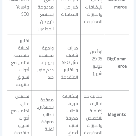
merce
للإضافات
كبير من
مدعومة
وYoast
والميزات
الإضافات
بمجتمع
SEO
المدفوعة
كبير من
المطورين
تقارير
ميزات
واجهة
تحليلية
تبدأ من
شاملة
مستخدم
متقدمة،
29.95
BigComm
مثل SEO
بديهية،
تكامل مع
erce
دولارًا
والتقارير
دعم فني
أدوات
شهريًا
المتقدمة
جيد
تسويق
متنوعة
مجانية مع
إمكانيات
تخصيص
معقدة
تكاليف
قوية،
عالي،
للمبتدئين،
إضافية
تتطلب
تكامل مع
Magento
تتطلب
للتخصيص
معرفة
أدوات
معرفة
والميزات
تقنية
تسويق
تقنية
المدفوعة
أعمق
متقدمة