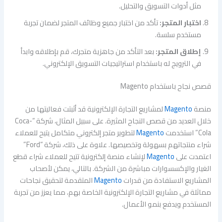
مثل أدوات التسويق والتحليل.
اختبار المتجر:
تأكد من اختبار جميع وظائف المتجر لضمان تجربة
مستخدم سلسة.
إطلاق المتجر:
بعد التأكد من جاهزية متجرك، قم بإطلاقه وابدأ
في الترويج له باستخدام استراتيجيات التسويق الإلكتروني.
قصص نجاح باستخدام Magento
منصة
Magento
لمشاريع التجارة الإلكترونية قد أثبتت فعاليتها من
خلال العديد من قصص النجاح المثيرة. على سبيل المثال، شركة “Coca-
Cola” استخدمت
Magento
لتطوير متجر إلكتروني متكامل يتيح للعملاء
شراء منتجاتهم بسهولة وتخصيصها. علاوة على ذلك، شركة “Ford”
اعتمدت على
Magento
لإنشاء منصة إلكترونية تتيح للعملاء شراء قطع
الغيار والإكسسوارات مباشرة من الشركة. بالتالي، يمكن لأصحاب
المشاريع الاستفادة من قدرات
Magento
المتقدمة لتحقيق نجاحات
مماثلة في مشاريع التجارة الإلكترونية الخاصة بهم، مما يعزز من تجربة
المستخدم ويدفع بنمو الأعمال.