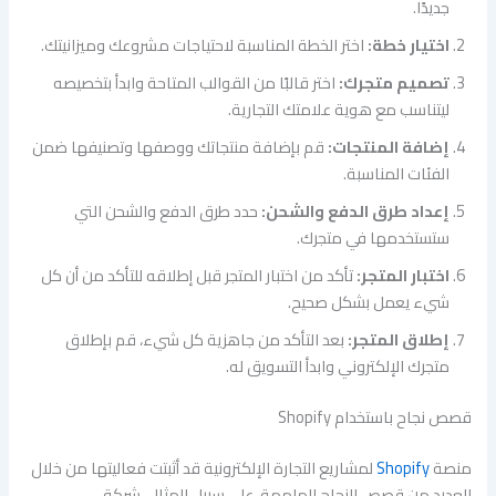
جديدًا.
اختيار خطة:
اختر الخطة المناسبة لاحتياجات مشروعك وميزانيتك.
تصميم متجرك:
اختر قالبًا من القوالب المتاحة وابدأ بتخصيصه
ليتناسب مع هوية علامتك التجارية.
إضافة المنتجات:
قم بإضافة منتجاتك ووصفها وتصنيفها ضمن
الفئات المناسبة.
إعداد طرق الدفع والشحن:
حدد طرق الدفع والشحن التي
ستستخدمها في متجرك.
اختبار المتجر:
تأكد من اختبار المتجر قبل إطلاقه للتأكد من أن كل
شيء يعمل بشكل صحيح.
إطلاق المتجر:
بعد التأكد من جاهزية كل شيء، قم بإطلاق
متجرك الإلكتروني وابدأ التسويق له.
قصص نجاح باستخدام Shopify
منصة
Shopify
لمشاريع التجارة الإلكترونية قد أثبتت فعاليتها من خلال
العديد من قصص النجاح الملهمة. على سبيل المثال، شركة