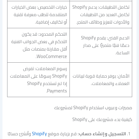
تكامل التطبيقات: يدعم Shopify
خيارات التخصيص: بعض الخيارات
تكامل العديد من التطبيقات
المتقدمة تتطلب معرفة تقنية
والأدوات لتعزيز وظائف المتجر.
أو تكاليف إضافية.
التحكم المحدود: قد يكون
الدعم الفني: يقدم Shopify
التحكم في بعض الجوانب الفنية
دعمًا فنيًا متميزًا على مدار
أقل مقارنة بمنصات مثل
الساعة.
WooCommerce.
رسوم المعاملات: تفرض
الأمان: يوفر حماية قوية لبيانات
Shopify رسومًا على المعاملات
العملاء والمعاملات.
إذا لم تستخدم Shopify
Payments.
مميزات وعيوب استخدام Shopify لمشروعك
كيفية بدء مشروعك على Shopify
التسجيل وإنشاء حساب:
قم بزيارة موقع
Shopify
وأنشئ حسابًا