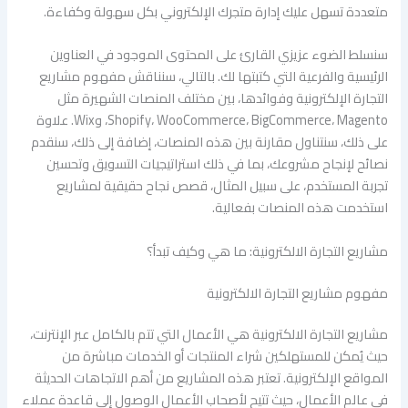
متعددة تسهل عليك إدارة متجرك الإلكتروني بكل سهولة وكفاءة.
سنسلط الضوء عزيزي القارئ على المحتوى الموجود في العناوين
الرئيسية والفرعية التي كتبتها لك. بالتالي، سنناقش مفهوم مشاريع
التجارة الإلكترونية وفوائدها، بين مختلف المنصات الشهيرة مثل
Shopify، WooCommerce، BigCommerce، Magento، وWix. علاوة
على ذلك، سنتناول مقارنة بين هذه المنصات، إضافة إلى ذلك، سنقدم
نصائح لإنجاح مشروعك، بما في ذلك استراتيجيات التسويق وتحسين
تجربة المستخدم، على سبيل المثال، قصص نجاح حقيقية لمشاريع
استخدمت هذه المنصات بفعالية.
مشاريع التجارة الالكترونية: ما هي وكيف تبدأ؟
مفهوم مشاريع التجارة الالكترونية
مشاريع التجارة الالكترونية هي الأعمال التي تتم بالكامل عبر الإنترنت،
حيث يُمكن للمستهلكين شراء المنتجات أو الخدمات مباشرة من
المواقع الإلكترونية. تعتبر هذه المشاريع من أهم الاتجاهات الحديثة
في عالم الأعمال، حيث تتيح لأصحاب الأعمال الوصول إلى قاعدة عملاء