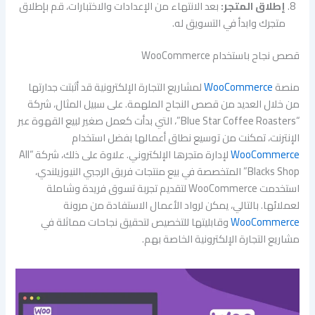
إطلاق المتجر:
بعد الانتهاء من الإعدادات والاختبارات، قم بإطلاق
متجرك وابدأ في التسويق له.
قصص نجاح باستخدام WooCommerce
منصة
WooCommerce
لمشاريع التجارة الإلكترونية قد أثبتت جدارتها
من خلال العديد من قصص النجاح الملهمة. على سبيل المثال، شركة
“Blue Star Coffee Roasters”، التي بدأت كعمل صغير لبيع القهوة عبر
الإنترنت، تمكنت من توسيع نطاق أعمالها بفضل استخدام
WooCommerce
لإدارة متجرها الإلكتروني. علاوة على ذلك، شركة “All
Blacks Shop” المتخصصة في بيع منتجات فريق الرجبي النيوزيلندي،
استخدمت WooCommerce لتقديم تجربة تسوق فريدة وشاملة
لعملائها. بالتالي، يمكن لرواد الأعمال الاستفادة من مرونة
WooCommerce
وقابليتها للتخصيص لتحقيق نجاحات مماثلة في
مشاريع التجارة الإلكترونية الخاصة بهم.