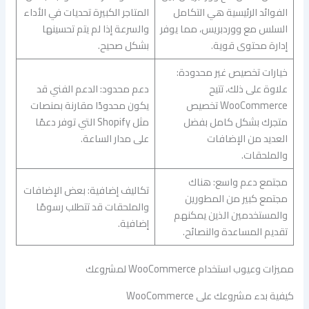
الفوائد الرئيسية هي التكامل
المتاجر الكبيرة تحديات في الأداء
السلس مع ووردبريس، مما يوفر
والسرعة إذا لم يتم تحسينها
إدارة محتوى قوية.
بشكل صحيح.
خيارات تخصيص غير محدودة:
علاوة على ذلك، تتيح
دعم محدود: الدعم الفني قد
WooCommerce تخصيص
يكون محدودًا مقارنة بمنصات
متجرك بشكل كامل بفضل
مثل Shopify التي توفر دعمًا
العديد من الإضافات
على مدار الساعة.
والملحقات.
مجتمع دعم واسع: هناك
تكاليف إضافية: بعض الإضافات
مجتمع كبير من المطورين
والملحقات قد تتطلب رسومًا
والمستخدمين الذين يمكنهم
إضافية.
تقديم المساعدة والنصائح.
مميزات وعيوب استخدام WooCommerce لمشروعك
كيفية بدء مشروعك على WooCommerce