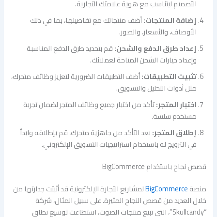
التصميم ليتناسب مع هوية علامتك التجارية.
إضافة المنتجات:
أضف منتجاتك مع تفاصيلها، بما في ذلك
الأوصاف، والأسعار، والصور.
إعداد طرق الدفع والشحن:
قم بتحديد طرق الدفع المناسبة
وإعداد خيارات الشحن المتاحة لعملائك.
تثبيت التطبيقات:
أضف التطبيقات الضرورية لتعزيز وظائف متجرك،
مثل أدوات التحليل والتسويق.
اختبار المتجر:
تأكد من اختبار جميع وظائف المتجر لضمان تجربة
مستخدم سلسة.
إطلاق المتجر:
بعد التأكد من جاهزية متجرك، قم بإطلاقه وابدأ
في الترويج له باستخدام استراتيجيات التسويق الإلكتروني.
قصص نجاح باستخدام BigCommerce
منصة
BigCommerce
لمشاريع التجارة الإلكترونية قد أثبتت جدارتها من
خلال العديد من قصص النجاح المثيرة. على سبيل المثال، شركة
“Skullcandy”، التي تبيع منتجات الصوت، استطاعت توسيع نطاق