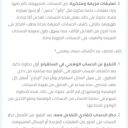
تعليقات مزيفة ومتكررة:
بين الحسابات المجهولة، كثير منها
يترك تعليقات عامة مكررة مثل “رائع”، “جميل”، أو رموز تعبيرية
فقط. علاوة على ذلك، بعض هذه الحسابات تتفاعل آليًا لزيادة
ظهورها. بالتالي، كشف الحسابات المزيفة مجانا يتطلب التركيز على
هذا النوع من التفاعل الزائف، مما يسهل طرق معرفة الحسابات
المزيفة والتعرف على الحسابات المزورة بدقة.
كيف تتصرف عند اكتشاف حساب وهمي؟
التبليغ عن الحساب الوهمي في انستقرام:
أول خطوة ذكية
بعد اكتشاف الحساب المزور هي التبليغ عنه مباشرة من داخل
التطبيق. على سبيل المثال، انستقرام يوفّر خيار “الإبلاغ” أسفل كل
ملف شخصي، مما يساعد في التحقق من هوية الحسابات
الوهمية وإغلاقها إن لزم الأمر. علاوة على ذلك، هذه الخطوة
تسهم في حماية الحساب من الحسابات الوهمية ومنع الآخرين من
الوقوع ضحية لها.
حظر الحساب لتفادي التفاعل معه:
بعد التبليغ، من الأفضل حظر
الحساب على الفور. بين التعليقات المزعجة أو الرسائل المشبوهة،