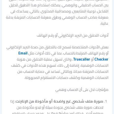
بين الحساب الحقيقي والوهمي، يمكنك استخدام هذا التطبيق لتحليل
التفاعل، نوعية المتابعين، ومصداقية المحتوى. بالتالي، يساعدك في
معرفة صاحب الحساب الوهمي وطرق معرفة الحسابات المزيفة بدقة
عالية.
أدوات التحقق من البريد الإلكتروني أو رقم الهاتف
بعض الأدوات المتخصصة تسمح لك بالتحقق من صحة البريد الإلكتروني
أو رقم الهاتف المرتبط بالحساب. بما في ذلك أدوات مثل
Email
Checker
أو
Truecaller
، والتي تسهل عملية التحقق من هوية
الحسابات الوهمية. إضافة إلى ذلك، تسهم هذه الأدوات في كشف
الحسابات المزيفة مجانا، وبالتالي تساعد في حماية الحساب من
الحسابات الوهمية وكشف حسابات الانستقرام المجهولة.
مؤشرات تدل على أن الحساب وهمي
صورة ملف شخصي غير واضحة أو مأخوذة من الإنترنت:
إذا
لاحظت صورة ملف شخصي بجودة سيئة أو تبدو مأخوذة من
مواقع أخرى، فذلك يُعد مؤشرًا قويًا على وجود حساب انستقرام