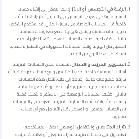
الرغبة في التجسس أو الابتزاز:
يلجأ البعض إلى إنشاء حساب
انستقرام وهمي بغرض التجسس على الآخرين أو ابتزازهم لاحقًا،
خاصةً في الحسابات الخاصة. على سبيل المثال، قد يستخدم الشخص
صورة فتاة حقيقية وينتحل هويتها لجمع معلومات حساسة.
بالتالي، كيف اعرف صاحب الحساب الوهمي؟ هنا تظهر أهمية
التحقق من الهوية وتتبع الحسابات المجهولة في انستقرام لحماية
نفسك من هذا النوع من التهديدات.
التسويق المزيف والاحتيال:
تستخدم بعض الحسابات المزيفة
أساليب تسويقية خادعة لجذب المتابعين وبيع منتجات غير حقيقية أو
سرقة معلومات مالية. إضافة إلى ذلك، تنتحل هذه الحسابات
صفات علامات تجارية مشهورة أو تقدم عروضًا مغرية للغاية.
بالتالي، كشف الحسابات الوهمية على الانستقرام يتطلب فطنة،
واستخدام أدوات كشف الحسابات المزيفة للتعرف على الفروقات
بين الحساب الحقيقي والوهمي قبل التعامل مع أي حساب
مشبوه.
شراء المتابعين والتفاعل الوهمي:
بعض المستخدمين
يعتمدون على حسابات مزيفة لشراء متابعين أو تعليقات مزيفة