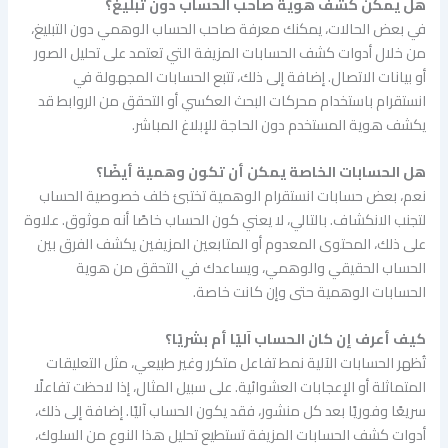
هل يمكن كشف هوية صاحب الحساب دون تبليغ؟
في بعض الحالات، يمكنك معرفة صاحب الحساب الوهمي دون التبليغ،
من خلال أدوات كشف الحسابات المزيفة التي تعتمد على تحليل الصور
أو بيانات الاتصال. إضافة إلى ذلك، تتبع الحسابات المجهولة في
انستقرام باستخدام محركات البحث العكسي أو التحقق من الروابط قد
يكشف هوية المستخدم دون الحاجة للإبلاغ المباشر.
هل الحسابات الخاصة يمكن أن تكون وهمية أيضًا؟
نعم، بعض حسابات انستقرام الوهمية تختبئ خلف خصوصية الحساب
لتجنب الانكشاف. بالتالي، لا يعني كون الحساب خاصًا أنه موثوق. علاوة
على ذلك، المحتوى المعدوم أو المتابعين المزيفين يكشف الفرق بين
الحساب الحقيقي والوهمي، ويساعدك في التحقق من هوية
الحسابات الوهمية حتى وإن كانت خاصة.
كيف أعرف إن كان الحساب آليًا أم بشريًا؟
تُظهر الحسابات الآلية نمط تفاعل متكرر وغير طبيعي، مثل التعليقات
المتماثلة أو الإعجابات العشوائية. على سبيل المثال، إذا لاحظت تفاعلًا
سريعًا وفوريًا بعد كل منشور، فقد يكون الحساب آليًا. إضافة إلى ذلك،
أدوات كشف الحسابات المزيفة تستطيع تحليل هذا النوع من السلوك،