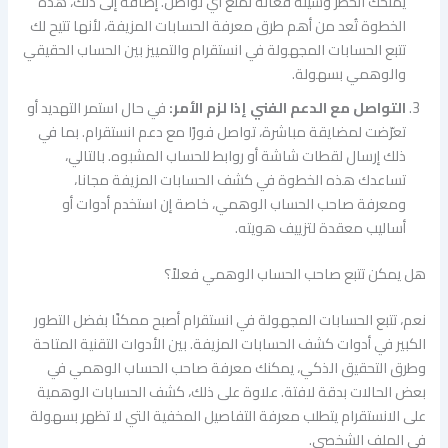
يمنحك الحظر وسيلة فعالة لمنع أي تواصل. إضافة إلى ذلك، هذه
الخطوة تُعد من أهم طرق معرفة الحسابات المزيفة، لأنها تتيح لك
تتبع الحسابات المجهولة في انستقرام والتمييز بين الحساب الحقيقي
والوهمي بسهولة.
التواصل مع الدعم الفني إذا لزم الأمر:
في حال استمر التهديد أو
تعرّضت لمضايقة مباشرة، تواصل فورًا مع دعم انستقرام. بما في
ذلك إرسال لقطات شاشة أو روابط للحساب المشبوه. بالتالي،
تساعدك هذه الخطوة في كشف الحسابات المزيفة مجانا،
ومعرفة صاحب الحساب الوهمي، خاصة إن استخدم أدوات أو
أساليب معقدة لتزييف هويته.
هل يمكن تتبع صاحب الحساب الوهمي فعلاً؟
نعم، تتبع الحسابات المجهولة في انستقرام أصبح ممكنًا بفضل التطور
الكبير في أدوات كشف الحسابات المزيفة. بين الأدوات التقنية المتاحة
وطرق التحقيق الذكي، يمكنك معرفة صاحب الحساب الوهمي في
بعض الحالات بدقة لافتة. علاوة على ذلك، كشف الحسابات الوهمية
على الانستقرام يتطلب معرفة التفاصيل المخفية التي لا تظهر بسهولة
في الملف الشخصي.