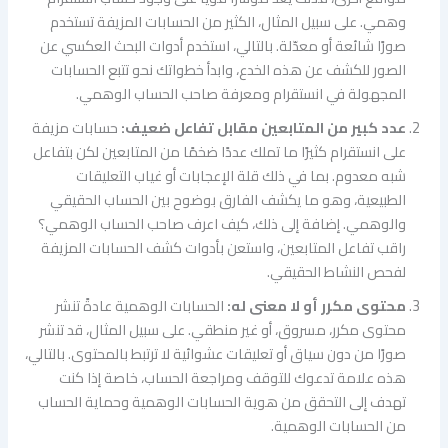
وهمي. على سبيل المثال، الكثير من الحسابات المزيفة تستخدم
صورًا شائعة أو معدّلة. بالتالي، استخدم أدوات البحث العكسي عن
الصور للكشف عن هذه الخدع، وابدأ خطواتك نحو تتبع الحسابات
المجهولة في انستقرام ومعرفة صاحب الحساب الوهمي.
عدد كبير من المتابعين مقابل تفاعل ضعيف:
حسابات مزيفة
على انستقرام كثيرًا ما تملك عددًا ضخمًا من المتابعين لكن بتفاعل
شبه معدوم. بما في ذلك قلة الإعجابات أو غياب التعليقات
الطبيعية، وهو ما يكشف الفارق بوضوح بين الحساب الحقيقي
والوهمي. إضافة إلى ذلك، كيف اعرف صاحب الحساب الوهمي؟
راقب تفاعل المتابعين، واستعن بأدوات كشف الحسابات المزيفة
لفحص النشاط الحقيقي.
محتوى مكرر أو لا معنى له:
الحسابات الوهمية عادةً تنشر
محتوى مكرر، مسروق، أو غير منطقي. على سبيل المثال، قد تنشر
صورًا من دون سياق أو تعليقات عشوائية لا ترتبط بالمحتوى. بالتالي،
هذه علامة تدعوك للتوقف ومراجعة الحساب، خاصة إذا كنت
تهدف إلى التحقق من هوية الحسابات الوهمية وحماية الحساب
من الحسابات الوهمية.