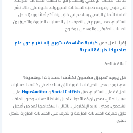
صاحب الحساب الوهمي ويستخدم أدوات كشف الحسابات المزيفة،
تقل فرص وقوعه ضحية للحسابات المجهولة. علاوة على ذلك، نشر
ثقافة الأمان الرقمي يساهم في خلق بيئة أكثر أمانًا ووعيًا داخل
انستقرام، مما يسهم في التعرف على الحسابات المزورة والتمييز بين
الحساب الحقيقي والوهمي بوضوح.
إقرأ المزيد عن
كيفية مشاهدة ستوري إنستغرام دون علم
صاحبها: الطريقة السرية!
أسئلة شائعة
هل يوجد تطبيق مضمون لكشف الحسابات الوهمية؟
نعم، توجد بعض التطبيقات القوية التي تساعدك في كشف الحسابات
المزيفة على انستقرام، مثل
Social Catfish
و
HypeAuditor
. على
سبيل المثال، يمكن لهذه الأدوات تحليل نشاط الحساب، وصور الملف
الشخصي، وحتى البريد الإلكتروني. بالتالي، استخدامها يُعد من أفضل
طرق معرفة الحسابات المزيفة والتعرف على الحسابات المزورة بشكل
دقيق.