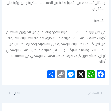
وبالتالي تساعدك في التمييز بدقة بين الحسابات البشرية والروبوتية على
انستقرام.
الخلاصة
في ظل تزايد حسابات الانستقرام المجهولة، أصبح من الضروري استخدام
أدوات كشف الحسابات المزيفة واتباع طرق معرفة الحسابات المزيفة
من أجل كشف الحسابات الوهمية على انستقرام وحماية الحساب من
الحسابات الوهمية. شاركنا تجربتك في معرفة صاحب الحساب الوهمي
أو أي نصائح حول كيف اعرف صاحب الحساب الوهمي في التعليقات
أدناه.
S
C
M
X
W
F
h
o
es
h
ac
ar
py
se
at
e
السابق
التالي
e
Li
n
s
b
nk
g
A
o