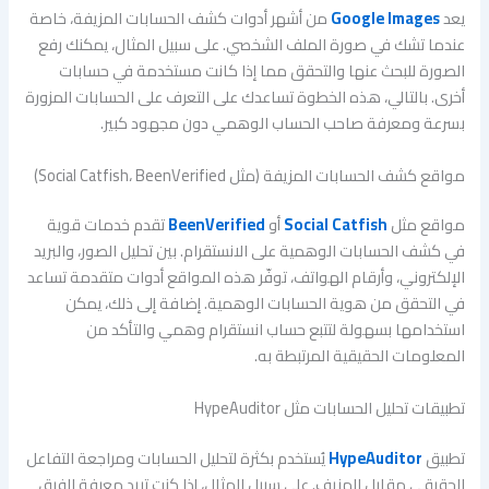
يعد
Google Images
من أشهر أدوات كشف الحسابات المزيفة، خاصة
عندما تشك في صورة الملف الشخصي. على سبيل المثال، يمكنك رفع
الصورة للبحث عنها والتحقق مما إذا كانت مستخدمة في حسابات
أخرى. بالتالي، هذه الخطوة تساعدك على التعرف على الحسابات المزورة
بسرعة ومعرفة صاحب الحساب الوهمي دون مجهود كبير.
مواقع كشف الحسابات المزيفة (مثل Social Catfish، BeenVerified)
مواقع مثل
Social Catfish
أو
BeenVerified
تقدم خدمات قوية
في كشف الحسابات الوهمية على الانستقرام. بين تحليل الصور، والبريد
الإلكتروني، وأرقام الهواتف، توفّر هذه المواقع أدوات متقدمة تساعد
في التحقق من هوية الحسابات الوهمية. إضافة إلى ذلك، يمكن
استخدامها بسهولة لتتبع حساب انستقرام وهمي والتأكد من
المعلومات الحقيقية المرتبطة به.
تطبيقات تحليل الحسابات مثل HypeAuditor
تطبيق
HypeAuditor
يُستخدم بكثرة لتحليل الحسابات ومراجعة التفاعل
الحقيقي مقابل المزيف. على سبيل المثال، إذا كنت تريد معرفة الفرق