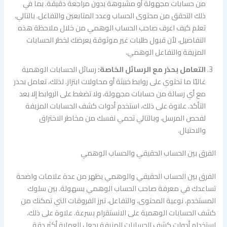
من حسابات مجهولة أو مشبوهة بدون مراجعة دقيقة. بما في
ذلك التحقق من محتوى الحساب وعدد المتابعين والتفاعل. بالتالي،
تعلم كيف اعرف صاحب الحساب الوهمي من خلال ملاحظة هذه
التفاصيل، لأن قبول طلبات غير موثوقة يعرضك لخطر الحسابات
المزيفة والتفاعل الوهمي.
التعامل بحذر مع الرسائل الخاصة:
رسائل الحسابات الوهمية
غالبًا ما تحتوي على روابط خبيثة أو محاولات ابتزاز. لذلك، تعامل بحذر
مع أي رسالة من حسابات مجهولة، ولا تضغط على الروابط إلا بعد
التأكد. علاوة على ذلك، استخدم أدوات كشف الحسابات المزيفة
لفحص المرسل، وبالتالي تحمي نفسك من مخاطر الاختراق
والاحتيال.
الفرق بين الحساب الحقيقي والحساب الوهمي
الفرق بين الحساب الحقيقي والوهمي يظهر من عدة علامات واضحة
تساعدك في معرفة صاحب الحساب الوهمي بسهولة. بين سلوك
المستخدم، نوعية المحتوى، والتفاعل، تبرز الفروقات التي تمكنك من
كشف الحسابات الوهمية على الانستقرام بسرعة. علاوة على ذلك،
استخدام أدوات كشف الحسابات المزيفة يجعل العملية أكثر دقة