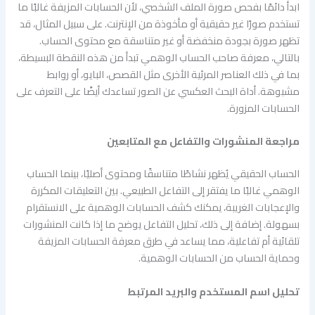
ابدأ دائمًا بفحص صورة الملف الشخصي، لأن الحسابات المزيفة غالبًا ما
تستخدم صورًا غير حقيقية أو مأخوذة من الإنترنت. على سبيل المثال، قد
تظهر صورة بجودة منخفضة أو غير متناسقة مع محتوى الحساب.
بالتالي، معرفة صاحب الحساب الوهمي تبدأ من هذه النقطة البسيطة،
بما في ذلك العناصر المرئية الأخرى مثل القصص، البايو، أو روابط
مشبوهة. أداة البحث العكسي عن الصور تساعدك أيضًا على التعرف على
الحسابات المزورة.
مراجعة المنشورات والتفاعل مع المتابعين
الحساب الحقيقي يُظهر نشاطًا متناسقًا ومحتوى أصليًا، بينما الحساب
الوهمي غالبًا ما يفتقر إلى التفاعل الطبيعي. بين التعليقات المكررة
والإعجابات الغريبة، يمكنك كشف الحسابات الوهمية على الانستقرام
بسهولة. إضافة إلى ذلك، تحليل التفاعل يوضح ما إذا كانت المنشورات
تلقائية أم تفاعلية، مما يساعد في طرق معرفة الحسابات المزيفة
وحماية الحساب من الحسابات الوهمية.
تحليل اسم المستخدم والبريد المرتبط