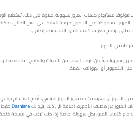
 موثوقا لاسترجاع كلمات المرور بسهولة. علاوة على ذلك، تستطيع الو
 المرور المحفوظة على الآيفون مريحة للغاية. على سبيل المثال، يمكنك 
جة لأي برنامج معرفة كلمة المرور المحفوظة إضافي.
فوظة في الجهاز
ز بسهولة وأمان، توجد العديد من الأدوات والبرامج المخصصة لهذا ال
لى الكمبيوتر أو الهواتف الذكية.
 في الجهاز أو معرفة كلمة مرور الجهاز المنسي، أصبح استخدام برنامج
ات المرور عبر مختلف الأجهزة. اضافة الى ذلك، يتيح لك
Dashlane
حفظ جم
ك الاعتماد على Google Password Manager استرجاع كلمات المرور بكل سهولة، خاصة إذا كنت ترغ