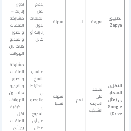
يدعم
بدون
نقل
إنترنت –
تطبيق
الملفات
مشاركة
سريعة
لا
سهلة
Zapya
بدون
الملفات
إنترنت أو
والصور
كابل
والفيديو
هات بين
الهواتف
مشاركة
مناسب
الملفات
للنسخ
والصور
التخزين
الاحتياط
والفيديو
تعتمد
السحاب
ي
هات بين
على
سهلة
ي (مثل
نعم
والوصو
الهواتف
السرعة
نسبيا
Google
ل
– كيفية
الشبكية
Drive)
السريع
نقل
من أي
الملفات
مكان
بين أي