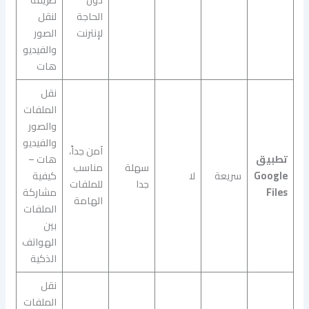
الحاجة
لنقل
لإنترنت
الصور
والفيديو
هات
نقل
الملفات
والصور
والفيديو
آمن جداً،
تطبيق
هات –
سهلة
مناسب
Google
سريعة
لا
كيفية
جدا
للملفات
Files
مشاركة
الهامة
الملفات
بين
الهواتف
الذكية
نقل
الملفات