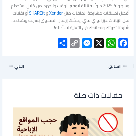
وسهولة 2025 حلولًا فعّالة لتوفير الوقت والجهد. من خلال استخدام
أفضل تطبيقات مشاركة الملفات مثل
Xender
و
SHAREit
أو تقنيات
نقل البيانات عبر الواي فاي، يمكنك إرسال المحتوى بسرعة وكفاءة.
شاركنا تجربتك ونصائحك في التعليقات أدناه!
S
C
M
X
W
F
h
o
es
h
ac
ar
py
se
at
e
السابق
التالي
e
Li
n
s
b
nk
g
A
o
er
p
ok
مقالات ذات صلة
p