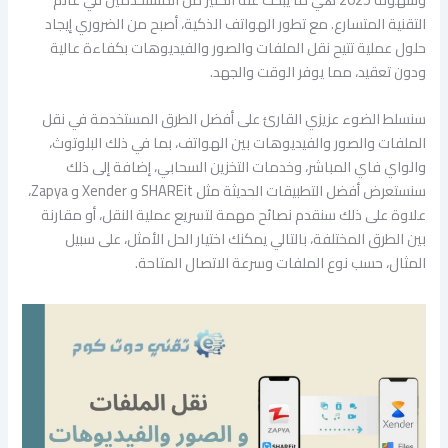
التقنية المتسارع. مع تطور الهواتف الذكية، أصبح من الضروري إيجاد
حلول عملية تتيح نقل الملفات والصور والفيديوهات بكفاءة عالية
ودون تعقيد، مما يوفر الوقت والجهد.
سنسلط الضوء عزيزي القارئ على أفضل الطرق المستخدمة في نقل
الملفات والصور والفيديوهات بين الهواتف، بما في ذلك البلوتوث،
والواي فاي المباشر، وخدمات التخزين السحابي، إضافة إلى ذلك
سنستعرض أفضل التطبيقات الحديثة مثل SHAREit و Xender و Zapya،
علاوة على ذلك سنقدم نصائح مهمة لتسريع عملية النقل، أو مقارنة
بين الطرق المختلفة، بالتالي يمكنك اختيار الحل الأمثل، على سبيل
المثال، حسب نوع الملفات وسرعة الاتصال المتاحة.