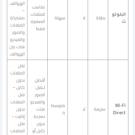
الهواتف
مناسب
–
البلوتو
للملفات
بطيئة
لا
سهلة
مشاركة
ث
الصغيرة
الملفات
فقط
والصور
والفيديو
هات بين
الهواتف
نقل
الملفات
أفضل
بدون
لـنقل
كابل –
الصور
نقل
والفيديو
الملفات
Wi-Fi
متوسط
سريعة
لا
هات
بدون
Direct
ة
بسرعة
إنترنت –
بدون
نقل
كابل أو
الملفات