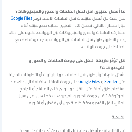
ما أفضل تطبيق آمن لنقل الملفات والصور والفيديوهات؟
لمن يبحث عن أفضل تطبيقات نقل الملفات الآمنة، يوفر
Google Files
خيارا ممتازا. بالتالي، يضمن هذا التطبيق حماية خصوصيتك أثناء
مشاركة الملفات والصور والفيديوهات بين الهواتف. علاوة على ذلك،
يدعم التطبيق طرق نقل الملفات بين الهواتف بسرعة وكفاءة مع
الحفاظ على جودة البيانات.
هل تؤثر طريقة النقل على جودة الملفات و الصور و
الفيديوهات؟
بشكل عام، لا تؤثر طرق نقل الملفات عبر البلوتوث أو التطبيقات الحديثة
مثل
Xender
و
Google Files
على جودة الملفات. اضافة الى ذلك، عند
استخدام طرق آمنة مثل النقل عبر الواي فاي المباشر أو البرامج
الموثوقة، تبقى جودة الصور و الفيديوهات كما هي. على سبيل
المثال، يُنقل الفيديو بدقة كاملة دون أي فقدان أو تشويه.
الخلاصة
في الختام، تقدم أفضل طرق نقل البيانات بين أي هاتفين بسرعة