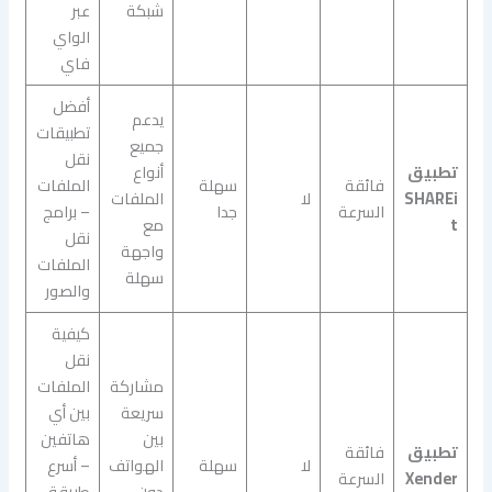
شبكة
عبر
الواي
فاي
أفضل
يدعم
تطبيقات
جميع
نقل
تطبيق
أنواع
فائقة
سهلة
الملفات
SHAREi
لا
الملفات
السرعة
جدا
– برامج
t
مع
نقل
واجهة
الملفات
سهلة
والصور
كيفية
نقل
مشاركة
الملفات
سريعة
بين أي
بين
هاتفين
تطبيق
فائقة
لا
سهلة
الهواتف
– أسرع
Xender
السرعة
دون
طريقة