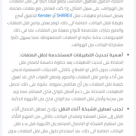
اختيارك الدقيق للتطبيق المناسب يصنع فرقاً كبيراً في نقل الملفات
بين الهواتف. على سبيل المثال، إذا كنت تتعامل مع ملفات ضخمة،
يفضل استخدام تطبيقات مثل
SHAREit
أو
Xender
لتحقيق أسرع
طريقة لنقل البيانات. اضافة الى ذلك، توفر بعض برامج نقل الملفات
والصور خيارات متخصصة لأنواع معينة من الملفات، بما في ذلك
الفيديوهات بدقة عالية او الملفات المضغوطة، مما يسهل كثيرا
مشاركة البيانات بين الهواتف.
أهمية تحديث التطبيقات المستخدمة لنقل الملفات:
الحفاظ على تحديث التطبيقات يعد خطوة حاسمة لضمان نقل
الملفات بدون كابل او انقطاع. بالتالي، التحديثات المستمرة تحسن
من أداء برامج نقل الملفات والصور، وتصلح الثغرات التي قد تعيق
كيفية نقل الملفات بين أي هاتفين بمرونة. علاوة على ذلك، تحصل
التطبيقات المحدثة على دعم أفضل للواي فاي المباشر، مما يزيد
من سرعة وأمان نقل الملفات عبر الواي فاي بين الأجهزة الذكية.
تجنب تعطيل الشبكة أثناء النقل:
يؤدي تعطيل الاتصال أثناء
النقل إلى فشل العملية وفقدان البيانات، بالتالي من المهم التأكد
من استقرار الشبكة او الاتصال المباشر بين الأجهزة قبل بدء نقل
البيانات. اضافة الى ذلك، عند استخدام حلول مثل نقل الملفات بدون