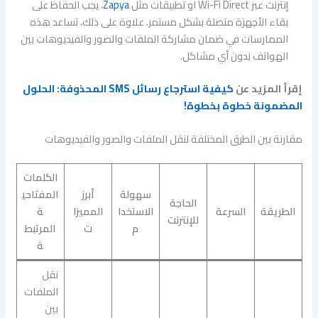
إنترنت عبر Wi-Fi Direct او تطبيقات مثل
Zapya
، يجب الحفاظ على
بقاء الأجهزة متصلة بشكل مستمر. علاوة على ذلك، تساعد هذه
الممارسات في ضمان مشاركة الملفات والصور والفيديوهات بين
الهواتف بدون أي مشاكل.
إقرأ المزيد عن
كيفية استرجاع رسائل SMS المحذوفة: الحلول
المضمونة خطوة بخطوة!
مقارنة بين الطرق المختلفة لنقل الملفات والصور والفيديوهات
الكلمات
سهولة
أبرز
المفتاحي
الحاجة
الطريقة
السرعة
الاستخدا
المميزا
ة
للإنترنت
م
ت
المرتبط
ة
نقل
الملفات
بين