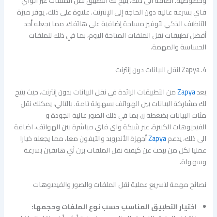
وخصوصية. اضافة الى ذلك، يتيح لك التطبيق نقل الملفات عبر الواي
فاي بسرعة عالية دون الحاجة إلى الإنترنت. علاوة على ذلك، يوفر ميزة
التنظيف الذكي لتوفير مساحة إضافية على هاتفك، مما يجعله أحد
أفضل تطبيقات نقل الملفات المتاحة اليوم، بما في ذلك للملفات
الحساسة والمهمة.
4. Zapya لنقل البيانات دون إنترنت
يعد
Zapya
من التطبيقات الرائدة في نقل البيانات بدون إنترنت، حيث يتيح
لك مشاركة البيانات بين الهواتف بسهولة تامة. بالتالي، يمكنك نقل
مئات البيانات بضغطة زر، بما في ذلك الصور عالية الجودة و
الفيديوهات الكبيرة، عبر شبكة واي فاي مباشرة بين الهواتف. اضافة
الى ذلك، يدعم
Zapya
أجهزة الأندرويد والآيفون معا، مما يجعله خيارا
عمليا لكل من يبحث عن كيفية نقل الملفات بين أي هاتفين بسرعة
وسهولة.
نصائح مهمة لتسريع عملية نقل الملفات والصور والفيديوهات
اختيار التطبيق المناسب حسب نوع الملفات وحجمها: