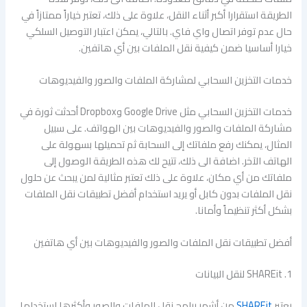
الطريقة استقرارا أكبر أثناء النقل، علاوة على ذلك، تعتبر خياراً ممتازاً في
حال عدم توفر اتصال واي فاي. بالتالي، يمكن اعتبار التوصيل السلكي
خيارا أساسيا ضمن كيفية نقل الملفات بين أي هاتفين.
خدمات التخزين السحابي لمشاركة الملفات والصور والفيديوهات
خدمات التخزين السحابي مثل Google Drive وDropbox أحدثت ثورة في
مشاركة الملفات والصور والفيديوهات بين الهواتف. على سبيل
المثال، يمكنك رفع ملفاتك إلى السحابة ثم تحميلها بسهولة على
الهاتف الآخر. اضافة الى ذلك، تتيح لك هذه الطريقة الوصول إلى
ملفاتك من أي مكان، علاوة على ذلك تعتبر مثالية لمن يبحث عن حلول
نقل الملفات بدون كابل أو يريد استخدام أفضل تطبيقات نقل الملفات
بشكل أكثر تنظيماً وأمانا.
أفضل تطبيقات نقل الملفات والصور والفيديوهات بين أي هاتفين
1. SHAREit لنقل البيانات
يعتبر
SHAREit
من أشهر برامج نقل الملفات والصور وأكثرها استخداما،