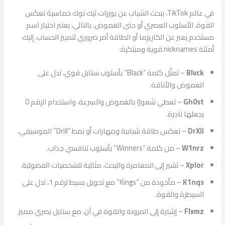
في عالم TikTok، يبحث الشباب عن يوزرات تيك توك خماسية تعكس
القوة، الأسلوب العصري أو حتى الغموض. بالتالي، يعتبر اختيار اسم
مستخدم يعبر عن الكاريزما أو الطاقة أمر ضروري لتمييز الحساب. إليك
أمثلة nicknames قوية ومبتكرة:
Blvck
– تمثّل كلمة “Black” بأسلوب ستايل قوي، تدل على
الغموض والأناقة.
Gh0st
– تعطي شعورًا بالغموض والسرعة، واستخدام الرقم 0
يجعلها نادرة.
DrXll
– تعكس طاقة شبابية ومهارات أو نمط “Drill” الموسيقي.
W1nrz
– من كلمة “Winners” بأسلوب تنافسي جذاب.
Xplor
– تشير إلى المغامرة والبحث، مثالية للشخصيات الفضولية.
K1nqs
– مأخوذة من “Kings” مع تحويل بسيط لرقم 1، تدل على
السيطرة والقوة.
Flxmz
– إشارة إلى المرونة والقوة في آن، مع ستايل بصري مميز.