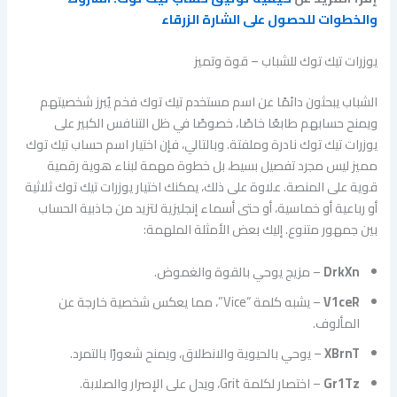
والخطوات للحصول على الشارة الزرقاء
يوزرات تيك توك للشباب – قوة وتميز
الشباب يبحثون دائمًا عن اسم مستخدم تيك توك فخم يُبرز شخصيتهم
ويمنح حسابهم طابعًا خاصًا، خصوصًا في ظل التنافس الكبير على
يوزرات تيك توك نادرة وملفتة. وبالتالي، فإن اختيار اسم حساب تيك توك
مميز ليس مجرد تفصيل بسيط، بل خطوة مهمة لبناء هوية رقمية
قوية على المنصة. علاوة على ذلك، يمكنك اختيار يوزرات تيك توك ثلاثية
أو رباعية أو خماسية، أو حتى أسماء إنجليزية لتزيد من جاذبية الحساب
بين جمهور متنوع. إليك بعض الأمثلة الملهمة:
DrkXn
– مزيج يوحي بالقوة والغموض.
V1ceR
– يشبه كلمة “Vice”، مما يعكس شخصية خارجة عن
المألوف.
XBrnT
– يوحي بالحيوية والانطلاق، ويمنح شعورًا بالتمرد.
Gr1Tz
– اختصار لكلمة Grit، ويدل على الإصرار والصلابة.