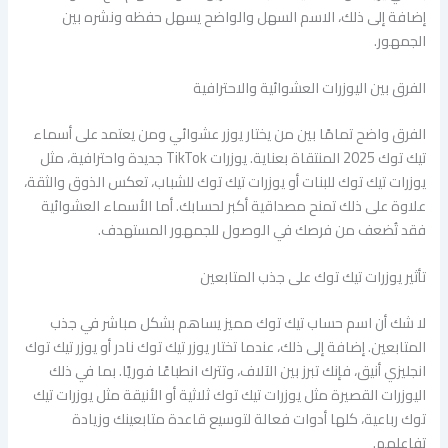
إضافة إلى ذلك، الاسم السهل والواضح يسهل حفظه ونشره بين
الجمهور.
الفرق بين اليوزرات العشوائية والاحترافية
الفرق واضح تمامًا بين من يختار يوزر عشوائي ومن يعتمد على أسماء
تيك توك 2025 المنتقاة بعناية. يوزرات TikTok جديدة واحترافية، مثل
يوزرات تيك توك للبنات أو يوزرات تيك توك للشباب، تعكس الذوق والثقة،
علاوة على ذلك تمنح مصداقية أكبر لحسابك. أما الأسماء العشوائية
فقد تُضعف من فرصك في الوصول للجمهور المستهدف.
تأثير يوزرات تيك توك على جذب المتابعين
لا شك أن اسم حساب تيك توك مميز يساهم بشكل مباشر في جذب
المتابعين. إضافة إلى ذلك، عندما تختار يوزر تيك توك نادر أو يوزر تيك توك
انجليزي أنيق، فإنك تبرز بين الآلاف، وتترك انطباعًا فوريًا. بما في ذلك
اليوزرات القصيرة مثل يوزرات تيك توك ثلاثية أو الأنيقة مثل يوزرات تيك
توك رباعية، كلها أدوات فعالة لتوسيع قاعدة متابعينك وزيادة
تفاعلهم.