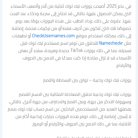
في عام 2025، أصبحت يوزرات تيك توك ثلاثية من أندر وأصعب الأسماء
التي يمكن الحصول عليها، بالتالي قد تحتاج إلى سرعة وذكاء عند البحث
عنها. علاوة على ذلك، يزداد الطلب على هذه اليوزرات يومًا بعد يوم،
خصوصًا تلك التي تتكون من أحرف فقط أو من تركيبات فخمة. إضافة
إلى ذلك، يمكنك استخدام موقع
CheckUsernames.com
أو تطبيقات
مثل
Namecheckr
للتحقق من توفر اسم مستخدم تيك توك قبل
تسجيله. بما في ذلك يوزرات TikTok جديدة وفريدة، ستجد أن بعض
الأسماء قد لا تزال متاحة إذا كنت مبدعًا في الدمج بين الحروف
والأرقام.
يوزرات تيك توك رباعية – توازن بين البساطة والتميز
يوزرات تيك توك رباعية تحقق المعادلة المثالية بين الاسم القصير
وسهولة التذكر من جهة، وبين التميز والاحتراف من جهة أخرى. بالتالي،
يفضلها العديد من المستخدمين الباحثين عن اسم حساب تيك توك مميز
لا يُنسى. إضافة إلى ذلك، توفر هذه اليوزرات خيارات إبداعية أكثر من
الثلاثية، بما في ذلك الدمج بين الحروف والأرقام أو الرموز.