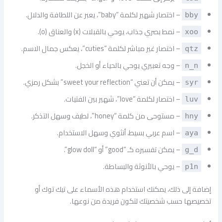
– اختصار شهير لكلمة “baby”، يعبر عن اللطافة والدلال.
bby
– نمط بصري جذاب، يوحي بالقبلات (x) والعناق (o).
xoo
– اختصار غير مباشر لكلمة “cuties”، يعكس جمال الاسم.
qtz
– وجه تعبيري يوحي بالحياء أو الخجل.
n_n
– يمكن أن تعني “sweet your reflection” بشكل رمزي.
syr
– اختصار لكلمة “love”، شهير بين الفتيات.
luv
– مستوحى من كلمة “honey”، لطيف وسهل التذكر.
hny
– اسم عربي بسيط، أنثوي وسهل الاستخدام.
aya
– يمكن تفسيره كـ “good” أو “glow doll”.
g_d
– يوحي بالأنوثة والبساطة.
p1n
إضافة إلى ذلك، يمكنك استخدام هذه الأسماء على تيك توك أو
تخصيصها حسب شخصيتك لتكون فريدة من نوعها.