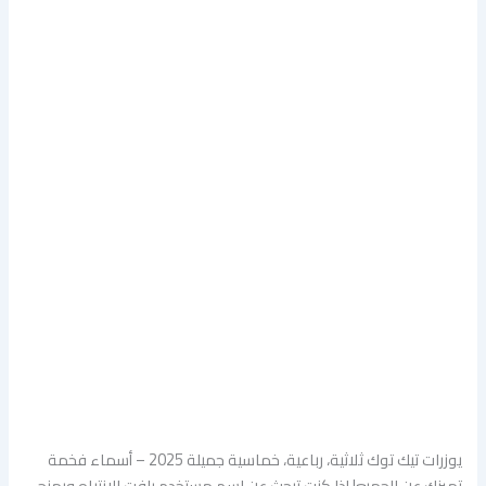
يوزرات تيك توك ثلاثية، رباعية، خماسية جميلة 2025 – أسماء فخمة
تميزك عن الجميع! إذا كنت تبحث عن اسم مستخدم يلفت الانتباه ويمنح