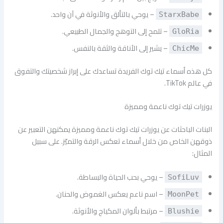
– يوحي بالتألق والأنوثة في آن واحد.
StarxBabe
– تلمح إلى التوهج والجمال الطبيعي.
GloRia
– يشير إلى الأناقة والثقة بالنفس.
ChicMe
كل هذه أسماء تيك توك الفريدة تساعدك على إبراز شخصيتك والتفوق
في عالم TikTok.
يوزرات تيك توك ناعمة ومميزة
البنات الباحثات عن يوزرات تيك توك ناعمة ومميزة يمكنهن التعبير عن
ذوقهن الخاص من خلال أسماء تعكس الرقة والتميّز. على سبيل
المثال:
– يوحي بحب الحياة والبساطة.
SofiLuv
– اسم ناعم يعكس الغموض والحنان.
MoonPet
– مرتبط بألوان المكياج والأنوثة.
Blushie