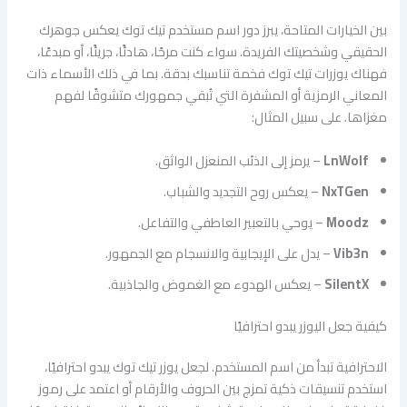
بين الخيارات المتاحة، يبرز دور اسم مستخدم تيك توك يعكس جوهرك
الحقيقي وشخصيتك الفريدة. سواء كنت مرحًا، هادئًا، جريئًا، أو مبدعًا،
فهناك يوزرات تيك توك فخمة تناسبك بدقة. بما في ذلك الأسماء ذات
المعاني الرمزية أو المشفرة التي تُبقي جمهورك متشوقًا لفهم
مغزاها. على سبيل المثال:
LnWolf
– يرمز إلى الذئب المنعزل الواثق.
NxTGen
– يعكس روح التجديد والشباب.
Moodz
– يوحي بالتعبير العاطفي والتفاعل.
Vib3n
– يدل على الإيجابية والانسجام مع الجمهور.
SilentX
– يعكس الهدوء مع الغموض والجاذبية.
كيفية جعل اليوزر يبدو احترافيًا
الاحترافية تبدأ من اسم المستخدم. لجعل يوزر تيك توك يبدو احترافيًا،
استخدم تنسيقات ذكية تمزج بين الحروف والأرقام أو اعتمد على رموز