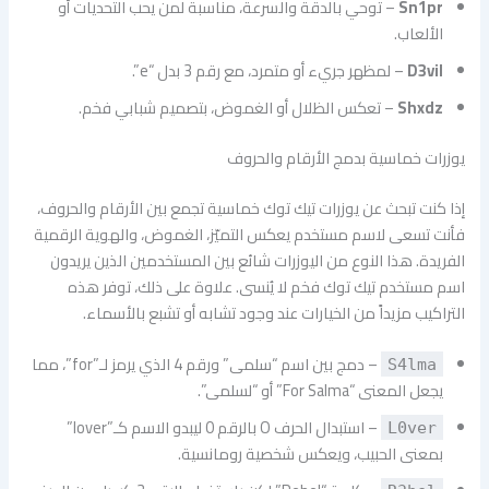
Sn1pr
– توحي بالدقة والسرعة، مناسبة لمن يحب التحديات أو
الألعاب.
D3vil
– لمظهر جريء أو متمرد، مع رقم 3 بدل “e”.
Shxdz
– تعكس الظلال أو الغموض، بتصميم شبابي فخم.
يوزرات خماسية بدمج الأرقام والحروف
إذا كنت تبحث عن يوزرات تيك توك خماسية تجمع بين الأرقام والحروف،
فأنت تسعى لاسم مستخدم يعكس التميّز، الغموض، والهوية الرقمية
الفريدة. هذا النوع من اليوزرات شائع بين المستخدمين الذين يريدون
اسم مستخدم تيك توك فخم لا يُنسى. علاوة على ذلك، توفر هذه
التراكيب مزيداً من الخيارات عند وجود تشابه أو تشبع بالأسماء.
– دمج بين اسم “سلمى” ورقم 4 الذي يرمز لـ”for”، مما
S4lma
يجعل المعنى “For Salma” أو “لسلمى”.
– استبدال الحرف O بالرقم 0 ليبدو الاسم كـ”lover”
L0ver
بمعنى الحبيب، ويعكس شخصية رومانسية.