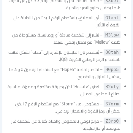
– كلمة “Rebel” لكن باستخدام الرقم 3 كبديل عن الحرف
R3bel
E، ما يضفي طابع التمرد والحرية.
– أي العملاق، باستخدام الرقم 1 بدلاً من I للدلالة على
G1ant
القوة أو التأثير.
– تشير إلى شخصية هادئة أو رومانسية، مستوحاة من
M3low
كلمة “Mellow” مع تعديل رقمي بسيط.
– يُستخدم بين الخليجيين للإشارة إلى “قطة” بشكل لطيف
Q8tah
باستخدام الرمز الوطني للكويت (Q8).
– اختصار لكلمة “HopeS” مع استخدام الرقمين 0 و5، ما
H0pe5
يعكس التفاؤل والطموح.
– تعني “Beauty” لكن بطريقة مختصرة ومميزة، مناسبة
B2uty
لصناع المحتوى الجمالي.
– مستوحى من “Storm” مع استخدام الرقم 7 الذي
S7orm
يمكن أن يرمز للقوة والانفجار الإبداعي.
– مزيج يوحي بالغموض والحياد، كناية عن شخصية غير
Z3ro0
متوقعة أو غير تقليدية.