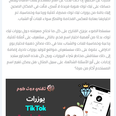
حسابك على تيك توك هوية فريدة لا تُنسى، فأنت في المكان الصحيح.
إليك باقة من يوزرات تيك توك مميزة، ثلاثية ورباعية وخماسية، تم
اختيارها بعناية لتعكس الفخامة والتميّز سواء للبنات أو الشباب.
سنسلط الضوء عزيزي القارئ على كل ما تحتاج معرفته حول يوزرات تيك
توك، بدءًا من أهمية اختيار اسم فخم، بالتالي ستتعرف على أمثلة ثلاثية،
رباعية وخماسية للبنات والشباب، بما في ذلك نصائح ذهبية لاختيار يوزر
احترافي، علاوة على ذلك سنستعرض مواقع لتوليد يوزرات نادرة، إضافة
إلى ذلك سنناقش مخاطر شراء اليوزرات، وبين كل هذه المحاور ستجد
إجابات على أبرز الأسئلة الشائعة، على سبيل المثال: هل يمكن تغيير اسم
المستخدم أكثر من مرة؟