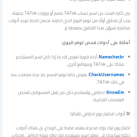
بين كثرة البحث عن اسم حساب TikTok مميز أو يوزرات TikTok جميلة،
يجب أن تتحقق أولًا من توفر اليوزر الذي اخترته. لحسن الحظ، توجد أدوات
مباشرة تسهّل هذا التحقق بضغطة زر.
أمثلة على أدوات فحص توفر اليوزر:
Namecheckr
: أداة قوية تعرض لك ما إذا كان اسم المستخدم
متاحًا على TikTok ومواقع أخرى.
CheckUsernames
: يعرض حالة توفر الاسم عبر عدة منصات، بما
في ذلك TikTok.
KnowEm
: احترافي ويُستخدم حتى من قِبل المسوقين لفحص
العلامات التجارية.
🛠️ أدوات لاختيار يوزر احترافي تلقائيا
اختيار يوزر تيك توك فخم لا يعتمد فقط على الإبداع، بل هناك أدوات
ذكية تساعدك في توليد اسم مستخدم تيك توك مميز احترافي وجذاب.