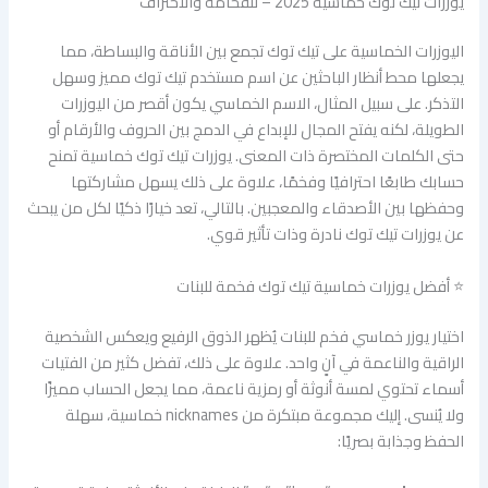
يوزرات تيك توك خماسية 2025 – للفخامة والاحتراف
اليوزرات الخماسية على تيك توك تجمع بين الأناقة والبساطة، مما
يجعلها محط أنظار الباحثين عن اسم مستخدم تيك توك مميز وسهل
التذكر. على سبيل المثال، الاسم الخماسي يكون أقصر من اليوزرات
الطويلة، لكنه يفتح المجال للإبداع في الدمج بين الحروف والأرقام أو
حتى الكلمات المختصرة ذات المعنى. يوزرات تيك توك خماسية تمنح
حسابك طابعًا احترافيًا وفخمًا، علاوة على ذلك يسهل مشاركتها
وحفظها بين الأصدقاء والمعجبين. بالتالي، تعد خيارًا ذكيًا لكل من يبحث
عن يوزرات تيك توك نادرة وذات تأثير قوي.
⭐ أفضل يوزرات خماسية تيك توك فخمة للبنات
اختيار يوزر خماسي فخم للبنات يُظهر الذوق الرفيع ويعكس الشخصية
الراقية والناعمة في آنٍ واحد. علاوة على ذلك، تفضل كثير من الفتيات
أسماء تحتوي لمسة أنوثة أو رمزية ناعمة، مما يجعل الحساب مميزًا
ولا يُنسى. إليك مجموعة مبتكرة من nicknames خماسية، سهلة
الحفظ وجذابة بصريًا: