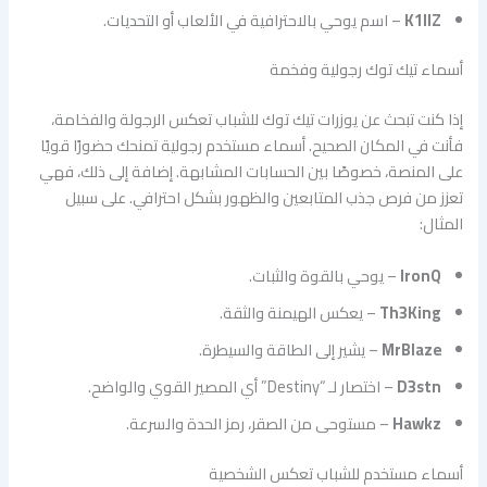
K1llZ
– اسم يوحي بالاحترافية في الألعاب أو التحديات.
أسماء تيك توك رجولية وفخمة
إذا كنت تبحث عن يوزرات تيك توك للشباب تعكس الرجولة والفخامة،
فأنت في المكان الصحيح. أسماء مستخدم رجولية تمنحك حضورًا قويًا
على المنصة، خصوصًا بين الحسابات المشابهة. إضافة إلى ذلك، فهي
تعزز من فرص جذب المتابعين والظهور بشكل احترافي. على سبيل
المثال:
IronQ
– يوحي بالقوة والثبات.
Th3King
– يعكس الهيمنة والثقة.
MrBlaze
– يشير إلى الطاقة والسيطرة.
D3stn
– اختصار لـ “Destiny” أي المصير القوي والواضح.
Hawkz
– مستوحى من الصقر، رمز الحدة والسرعة.
أسماء مستخدم للشباب تعكس الشخصية