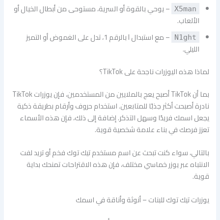
– يوحي بالقوة أو السرية، مستوحى من أبطال الخيال أو
X5man
الألعاب.
– مع استبدال I بالرقم 1، تدل على الغموض أو التميز
N1ght
الليلي.
لماذا هذه اليوزرات ناجحة على TikTok؟
بما أن TikTok أصبح يعج بالملايين من المستخدمين، فإن يوزرات TikTok
نادرة أصبحت أكثر جذبًا للمتابعين. استخدام حروف وأرقام بطريقة ذكية
يجعل اسمك فريدًا وسهل التذكر. إضافة إلى ذلك، فإن هذه الأسماء
تعزز فرصك في بناء علامة شخصية قوية.
بالتالي، سواء كنت تبحث عن اسم مستخدم تيك توك فخم أو تريد لفت
الانتباه عبر يوزر خماسي مختلف، فإن هذه الاقتراحات تمنحك بداية
قوية.
يوزرات تيك توك للبنات – أنوثة وأناقة في اسمك