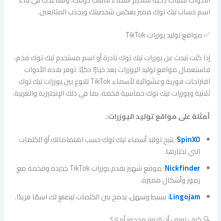
اسم حساب تيك توك مميز يعكس شخصيتك ويجذب المتابعين.
✅ مواقع توليد يوزرات TikTok
إذا كنت تبحث عن يوزرات تيك توك نادرة أو اسم مستخدم تيك توك فخم،
فاستعمال مواقع توليد اليوزرات يعد خيارًا ذكيًا. توفر هذه الأدوات
اقتراحات فورية وعشوائية لأسماء TikTok تتنوع بين يوزرات تيك توك
ثلاثية ويوزرات تيك توك خماسية فخمة، بما في ذلك الإنجليزية والعربية.
أمثلة على مواقع توليد اليوزرات:
SpinXO
: يتيح توليد أسماء تيك توك حسب اهتماماتك أو الكلمات
التي تختارها.
Nickfinder
: موقع شهير يقدم يوزرات TikTok جديدة وفخمة مع
رموز وأشكال مميزة.
Lingojam
: بسيط وسهل، يدمج بين الكلمات ليصنع لك اسمًا فريدًا.
🔍 كيف تعرف أن اليوزر محجوز أم لا؟