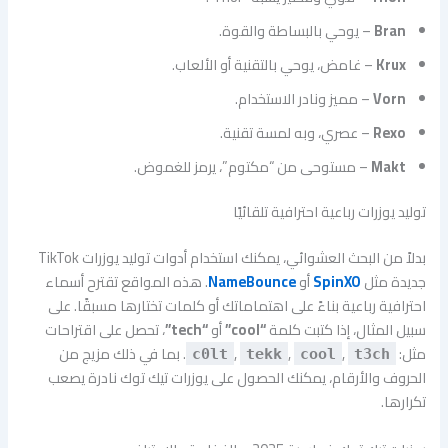
Bran
– يوحي بالبساطة والقوة.
Krux
– غامض، يوحي بالتقنية أو الألعاب.
Vorn
– مميز ونادر الاستخدام.
Rexo
– عصري، وبه لمسة تقنية.
Makt
– مستوحى من “مكتوم”، يرمز للغموض.
توليد يوزرات رباعية احترافية تلقائيًا
بدلاً من البحث العشوائي، يمكنك استخدام أدوات توليد يوزرات TikTok
جديدة مثل
SpinXO
أو
NameBounce
. هذه المواقع تقترح أسماء
احترافية رباعية بناءً على اهتماماتك أو كلمات تختارها مسبقًا. على
سبيل المثال، إذا كتبت كلمة
“cool”
أو
“tech”
، تحصل على اقتراحات
مثل:
,
,
,
. بما في ذلك مزيج من
c0lt
tekk
cool
t3ch
الحروف والأرقام، يمكنك الحصول على يوزرات تيك توك نادرة يصعب
تكرارها.