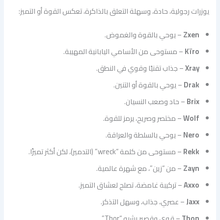
يوزرات رجولية، حادة، وسهلة التعلق بالذاكرة، تعكس القوة أو التميز:
Zxen
– يوحي بالقوة والغموض.
Kïro
– مستوحى من الأسامي اليابانية المهيبة.
Xray
– جذاب تقنيًا وقوي في النطق.
Drak
– يوحي بالقوة أو التنين.
Brix
– حاد وصعب النسيان.
Wolf
– مختصر وصريح، يرمز للقوة.
Nero
– يوحي بالسلطة والعراقة.
Rekk
– مستوحى من كلمة “wreck” (التدمير)، لكن أكثر تميزًا.
Zayn
– من “زين”، مع شهرة عالمية.
Axxo
– تركيبة غامضة، تصلح لعشاق التميز.
Jaxx
– عصري، جذاب، وسهل التذكر.
Thon
– قوي وقصير يشبه “Thor”.