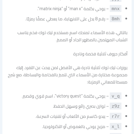
– يوحي بكلمة “man x” أو “matrix ninja”.
mnx
– رقم 8 يدل على اللانهاية، ما يعطي عمقًا رمزيًا.
8mh
بالتالي، هذه الأسماء تمنحك اسم مستخدم تيك توك فخم يناسب
الشباب المهتمين بالمظهر الجاد أو المميز.
أفكار حروف ثلاثية فخمة ونادرة
يوزرات تيك توك ثلاثية نادرة هي الأفضل لمن يبحث عن التفرد. إليك
مجموعة مختارة من الأسماء التي تتميز بالفخامة والبساطة، مع شرح
مبسط للمعاني الرمزية:
– يوحي بكلمة “victory quest”، اسم قوي وقصير.
v_q
– توازن بصري رائع وسهل الحفظ.
z9z
– يبدو كاسم من الألعاب أو تقنيات السرعة.
r7r
– مزيج يوحي بالغموض أو التكنولوجيا.
x_l