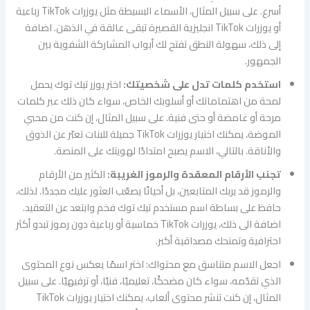
أسرع. على سبيل المثال، الأسماء البسيطة مثل يوزرات TikTok رباعية
أو يوزرات TikTok انجليزية القصيرة تبقى عالقة في الذهن. اضافة
إلى ذلك، سهولة النطق تفتح لك أبواب المشاركة الشفوية بين
الجمهور.
استخدم كلمات تدل على شخصيتك:
اختر يوزر تيك توك يحمل
لمحة من اهتماماتك أو أسلوبك الخاص، سواء كان ذلك عبر كلمات
مرحة أو غامضة أو حتى فنية. على سبيل المثال، إن كنت من محبي
الموضة، يمكنك اختيار يوزرات TikTok جميلة للبنات تعبّر عن الذوق
والأناقة. بالتالي، الاسم يصبح امتدادًا لهويتك على المنصة.
تجنب الأرقام المعقدة والرموز الغريبة:
الكثير من الأرقام
والرموز قد يربك المتابعين، بل أحيانًا يصعّب العثور عليك مجددًا. لذلك،
حافظ على بساطة اسم مستخدم تيك توك فخم وابتعد عن التعقيد.
اضافة الى ذلك، يوزرات TikTok خماسية أو رباعية دون رموز تبدو أكثر
احترافية وتمنحك مصداقية أكبر.
اجعل الاسم متناسق مع محتواك: اختر اسمًا يعكس نوع المحتوى
الذي تقدّمه، سواء كان مضحكًا، تعليميًا، فنيًا، أو ترفيهيًا. على سبيل
المثال، إن كنت تنشر محتوى ألعاب، يمكنك اختيار يوزرات TikTok