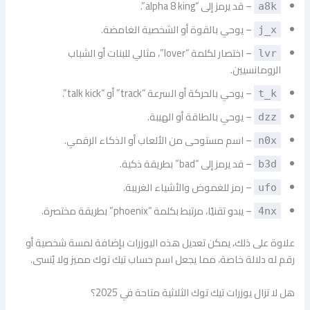
– قد يرمز إلى “alpha 8 king”.
a8k
– يوحي بالقوة أو الشخصية الغامضة.
j_x
– اختصار لكلمة “lover”، مثالي للبنات أو الشباب
lvr
الرومانسيين.
– يوحي بالحركة أو السرعة “track” أو “talk kick”.
t_k
– يوحي بالطاقة أو الهيبة.
dzz
– اسم مستوحى من الألعاب أو الذكاء الرقمي.
n0x
– قد يرمز إلى “bad” بطريقة ذكية.
b3d
– رمز للغموض والأشياء الغريبة.
ufo
– يبدو تقنيًا، مرتبط بكلمة “phoenix” بطريقة مختصرة.
4nx
علاوة على ذلك، يمكن تعديل هذه اليوزرات بإضافة لمسة شخصية أو
رقم له دلالة خاصة، مما يجعل اسم حساب تيك توك مميز ولا يُنسى.
هل لا تزال يوزرات تيك توك الثلاثية متاحة في 2025؟