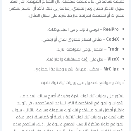
خفيفة تساعد في بناء علامة شخصية. بين النصائح المهمة: اختر اسمًا
سهل التذكر، قصير، وغير تقليدي. إضافة إلى ذلك، تأكد أن الاسم يعكس
محتواك أو تخصصك بطريقة غير مباشرة. على سبيل المثال:
ReelPro
– يوحي بالإبداع في الفيديوهات.
CodeX
– مثالي لصناع محتوى تقني أو رقمي.
Trndr
– اختصار يوحي بمواكبة الترند.
ViznX
– يدل على رؤية مستقبلية واحترافية.
MrClipz
– يعكس مهارة التحرير وصناعة المحتوى.
أدوات ومواقع للحصول على يوزرات تيك توك نادرة
للعثور على يوزرات تيك توك نادرة وفريدة، أصبح هناك العديد من
الأدوات والمواقع المتخصصة التي تساعد المستخدمين في توليد
واختيار أفضل اسم مستخدم تيك توك بسهولة وسرعة. بالتالي، سواء
كنت تبحث عن يوزرات تيك توك ثلاثية، رباعية أو خماسية، توفر هذه
المواقع حلولًا مبتكرة تناسب الجميع. علاوة على ذلك، تستخدم هذه
الأدوات تقنيات ذكية لتقديم أسماء تناسب ذوقك، وتساعدك في بناء