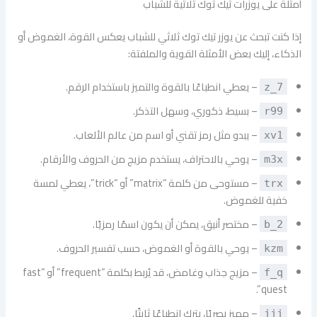
أمثلة على يوزرات تيك توك ثلاثية للشباب
إذا كنت تبحث عن يوزر تيك توك ثلاثي للشباب يعكس القوة، الغموض أو
الذكاء، إليك بعض الأمثلة القوية والملفتة:
– يعطي انطباعًا بالقوة والتميز باستخدام الرقم.
z_7
– بسيط، ذكوري، وسهل التذكر.
r99
– يبدو مثل رمز تقني أو اسم من عالم الألعاب.
xv1
– يوحي بالاحتراف، يستخدم مزيج من الحروف والأرقام.
m3x
– مستوحى من كلمة “matrix” أو “trick”، يعطي لمسة
trx
خفية للغموض.
– مختصر أنيق، يمكن أن يكون اسمًا رمزيًا.
b_2
– يوحي بالقوة أو الغموض، حسب تفسير الحروف.
kzm
– مزيج جذاب وغامض، قد يُربط بكلمة “frequent” أو “fast
f_q
quest”.
– مميز بصريًا، يترك انطباعًا ثابتًا.
jjj