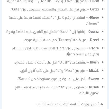
Luvxy
– دمج بين “Love” و “xy” للدلالة على الأنوثة بطريقة عصرية.
Cutzi
– مزيج يدل على الجمال والنعومة، مستوحى من “Cute”.
H0ney
– استخدام الرقم 0 بدل “o” يضيف لمسة فريدة على كلمة
“Honey”.
Qeenz
– إشارة إلى “Queen” بشكل غير تقليدي، فيه فخامة وقوة.
Drezi
– من كلمة “Dreamy” مع لمسة شبابية مرحة.
F1ora
– مستوحى من “Flora” الطبيعة والزهور، لكن باستخدام
رقم يجعل الاسم مميزًا.
Blvsh
– مشتقة من “Blush”، تدل على الرقة والخجل الأنثوي.
MizzL
– مزج بين “Miss” و “L” ليدل على لقب أنثوي أنيق.
Swezy
– تدل على الحلاوة والمرح، مستوحاة من “Sweet”.
R0sea
– مستوحى من “Rose”، واستخدام الرقم يضيف طابع
عصري للأنوثة.
🔥 أفضل يوزرات خماسية تيك توك فخمة للشباب