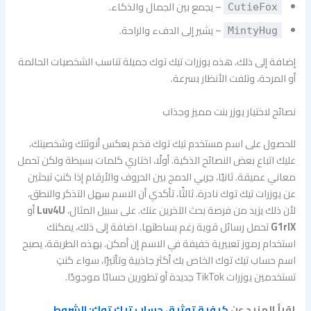
– يجمع بين الجمال والذكاء.
CutieFox
– يشير إلى الدفء والراحة.
MintyHug
إضافة إلى ذلك، هذه يوزرات تيك توك جميلة تناسب الشخصيات الحالمة
أو المرحة، وتلفت الأنظار بسرعة.
نصائح لاختيار يوزر بنت مميز وجذاب
للحصول على اسم مستخدم تيك توك فخم يعكس أنوثتك وشخصيتك،
عليك اتباع بعض النصائح الذكية. أولًا، اختاري كلمات بسيطة ولكن تحمل
معاني عميقة. ثانيًا، جربي الدمج بين الحروف والأرقام إذا كنتِ تبحثين
عن يوزرات تيك توك نادرة. ثالثًا، تأكدي أن الاسم سهل التذكر والنطق،
لأن ذلك يزيد من فرصة بحث الآخرين عنك. على سبيل المثال،
Luv4U
أو
G1rlX
تحمل رسائل قوية رغم بساطتها. اضافة إلى ذلك، يمكنك
استخدام رموز تعبيرية خفيفة في الاسم إن أمكن. بهذه الطريقة، يصبح
اسم حساب تيك توك الخاص بك أكثر جاذبية وتأثيرًا، سواء كنتِ
تستخدمين يوزرات TikTok جديدة أو تطورين حسابًا موجودًا.
إقرأ المزيد عن
كيفية توثيق حساب تيك توك: الشروط