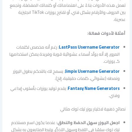
تعمل هذه الأدوات بناءً على اهتماماتك أو كلماتك المفضلة، وتجمع
بين الحروف والأرقام بشكل فني، أو تقترح يوزرات TikTok انجليزية
عصرية.
أمثلة لأدوات فعالة:
LastPass Username Generator
: رغم أنه مخصص لكلمات
المرور، إلا أنه يولّد أسماء عشوائية قوية وفريدة يمكن استخدامها
كـ يوزرات.
Jimpix Username Generator
: يسمح لك بالتحكم بطول اليوزر
ونمطه (عشوائي، كلمات حقيقية، إلخ).
Fantasy Name Generators
: يقدم توليد يوزرات بأسلوب إبداعي
وفني.
نصائح ذهبية لاختيار يوزر تيك توك مثالي
اجعل اليوزر سهل الحفظ والنطق:
عندما يكون اسم مستخدم
تيك توك سلسًا في اللفظ وسهل التذكّر، يرتبط المتابعون به بشكل