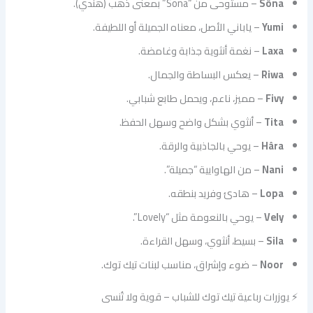
Sôna
– مستوحى من “Sona” بمعنى ذهب (هندي).
Yumi
– ياباني الأصل، معناه الجميلة أو اللطيفة.
Laxa
– نغمة أنثوية جذابة وغامضة.
Riwa
– يعكس البساطة والجمال.
Fivy
– مميز، ناعم، ويحمل طابع شبابي.
Tita
– أنثوي بشكل واضح وسهل الحفظ.
Hâra
– يوحي بالجاذبية والرقة.
Nani
– من الهاوايية “جميلة”.
Lopa
– هادئ وفريد بنطقه.
Vely
– يوحي بالنعومة مثل “Lovely”.
Sila
– بسيط، أنثوي، وسهل القراءة.
Noor
– ضوء وإشراق، مناسب لبنات تيك توك.
⚡ يوزرات رباعية تيك توك للشباب – قوية ولا تُنسى