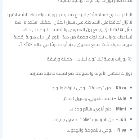
لماذا تعتبر يوزرات تيك توك الرباعية مثالية؟
الرباعيات تتيح مساحة أكبر للإبداع مقارنة بـ يوزرات تيك توك ثلاثية، لكنها
لا تزال تحافظ على البساطة. على سبيل المثال، يمكنك استخدام اسم
مثل
m7zr
الذي يجمع بين الغموض والأناقة. علاوة على ذلك،
تساعدك يوزرات تيك توك فخمة من هذا النوع في بناء هوية رقمية
قوية، سواء كنت صانع محتوى جديد أو محترفًا في عالم TikTok.
🌸 يوزرات رباعية تيك توك للبنات – جميلة ورقيقة
يوزرات تعكس الأنوثة والنعومة، مع لمسة جاذبية مميزة:
Rôzy
– من “Rosey”، يوحي بالرقة والورد.
Luly
– ناعم، طفولي، وسهل التذكر.
Mimi
– دلع أنثوي، شائع وجذاب.
Jôli
– من الفرنسية “Jolie” بمعنى جميلة.
Nivy
– يوحي بالنعومة والهدوء.