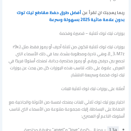
ربما يعجبك ان تقرأ عن
أفضل طرق حفظ مقاطع تيك توك
بدون علامة مائية 2025 بسهولة وسرعة
يوزرات تيك توك ثلاثية – قصيرة وفخمة
يوزرات تيك توك ثلاثية تتكون من ثلاثة أحرف أو رموز فقط، مثل (r9x،
l_3، M7z)، وهي نادرة ومطلوبة بشدة. بما في ذلك الأسماء التي
تجمع بين حرفين ورقم، أو رموز مختصرة جذابة، تمنحك أسلوبًا فريدًا في
العرض. علاوة على ذلك، تناسب هذه اليوزرات كل من يبحث عن يوزرات
تيك توك فخمة وسريعة الانتشار.
أمثلة على يوزرات تيك توك ثلاثية للبنات
اختيار يوزر تيك توك ثلاثي للبنات يمنحك لمسة من الأنوثة والجاذبية مع
الحفاظ على البساطة. إليك مجموعة متنوعة من الأسماء التي تناسب
أسلوبك الناعم أو العصري:
– يرمز إلى كلمة “love” و”angel” بطريقة مختصرة.
l3a