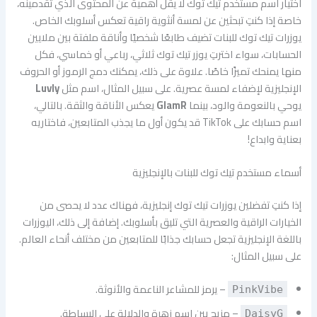
اختيار اسم مستخدم تيك توك لا يقل أهمية عن المحتوى الذي تقدمينه،
خاصة إذا كنتِ تبحثين عن لمسة أنثوية راقية تعكس أسلوبك الخاص.
يوزرات تيك توك للبنات تضيف طابعًا شخصيًا وأناقة ملفتة بين ملايين
الحسابات، سواء اخترتِ يوزر تيك توك ثلاثي، رباعي أو خماسي، فكل
منها يمنحك تميزًا خاصًا. علاوة على ذلك، يمكنك دمج الرموز أو الحروف
الإنجليزية لإضفاء لمسة عصرية. على سبيل المثال، اسم مثل
Luvly
يوحي بالنعومة والود، بينما
GlamR
يعكس الأناقة والثقة. بالتالي،
اسم حسابك على TikTok قد يكون أول ما يجذب المتابعين، فاختاريه
بعناية وابداع!
أسماء مستخدم تيك توك للبنات بالإنجليزية
إذا كنتِ تفضلين يوزرات تيك توك إنجليزية، فهناك عدد لا يحصى من
الخيارات الراقية والعصرية التي تليق بأسلوبك. إضافة إلى ذلك، اليوزرات
باللغة الإنجليزية تجعل حسابك جذابًا للمتابعين من مختلف أنحاء العالم.
على سبيل المثال:
– يرمز للمشاعر الناعمة والأنوثة.
PinkVibe
– مزيج بين اسم زهرة والدلالة على البساطة.
DaisyG