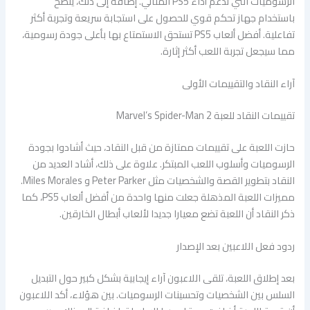
الرسوميات التي تدعم أداء PS5 المثالي. إضافة إلى ذلك، ينصح
باستخدام جهاز تحكم قوي للحصول على استجابة سريعة وتجربة أكثر
تفاعلية. أفضل ألعاب PS5 تستحق الاستمتاع بها بأعلى جودة رسومية،
مما سيجعل تجربة اللعب أكثر إثارة.
آراء النقاد والتقييمات الأولى
تقييمات النقاد للعبة Marvel’s Spider-Man 2
حازت اللعبة على تقييمات ممتازة من قبل النقاد، حيث أشادوا بجودة
الرسوميات وأسلوب اللعب المبتكر. علاوة على ذلك، أشاد العديد من
النقاد بتطوير القصة والشخصيات مثل Peter Parker و Miles Morales.
مميزات اللعبة المذهلة جعلت منها واحدة من أفضل ألعاب PS5، كما
ذكر النقاد أن اللعبة تضع معيارا جديدا لألعاب أبطال الخارقين.
ردود فعل اللاعبين بعد الإصدار
بعد إطلاق اللعبة، تلقى اللاعبون آراء إيجابية بشكل كبير حول التبديل
السلس بين الشخصيات وتحسينات الرسوميات. بين هؤلاء، أكد اللاعبون