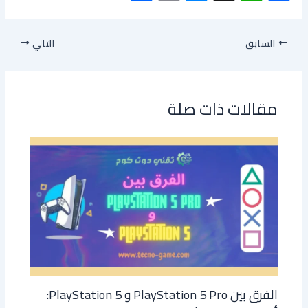
h
o
es
h
ac
ar
py
se
at
e
السابق
التالي
e
Li
n
s
b
nk
g
A
o
er
p
ok
مقالات ذات صلة
p
الفرق بين PlayStation 5 Pro و PlayStation 5: