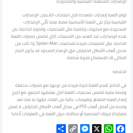
الإصدارات المختلفة: القياسية والمحدودة
توفر اللعبة إصدارات متعددة تلبي احتياجات اللاعبين. الإصدارات
القياسية تركز على اللعبة الأساسية فقط، بينما تأتي الإصدارات
المحدودة مع محتويات إضافية مثل الشخصيات والمزايا الخاصة. بين
هذه الإصدارات، تجد العديد من التحسينات التي تتضمن مميزات اللعبة
الخاصة، مثل تصميمات فريدة لشخصيات Spider-Man. إذا كنت من
محبي ألعاب الأبطال الخارقين، فإن الإصدار المحدود قد يكون الخيار
المثالي لك للاستمتاع بتجربة شاملة.
الخلاصة
في الختام، تقدم اللعبة تجربة فريدة من نوعها مع مميزات مذهلة
وقصة مثيرة تتضمن شخصيات اللعبة التي يعشقها الجميع. مع تاريخ
إصدار اللعبة المنتظر، وتقييمات عالية من النقاد، فإنها بلا شك تعد
واحدة من أفضل ألعاب PS5 في مجال ألعاب الأبطال الخارقين. لا تنسى
مشاركة تجربتك الشخصية أو نصائحك حول اللعبة في التعليقات أدناه!
S
C
M
X
W
F