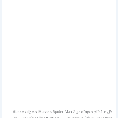
كل ما تحتاج معرفته عن Marvel’s Spider-Man 2: مميزات مذهلة
وتجربة لعب استثنائية تجمع بين الرسوميات المحسّنة وأسلوب اللعب