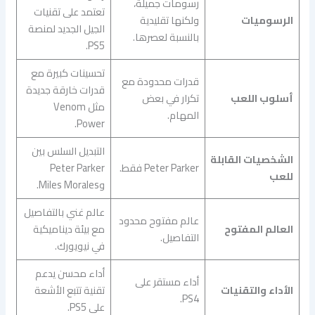
رسومات جميلة،
تعتمد على تقنيات
الرسوميات
ولكنها تقليدية
الجيل الجديد لمنصة
بالنسبة لعصرها.
PS5.
تحسينات كبيرة مع
قدرات محدودة مع
قدرات خارقة جديدة
أسلوب اللعب
تكرار في بعض
مثل Venom
المهام.
Power.
التبديل السلس بين
الشخصيات القابلة
Peter Parker فقط.
Peter Parker
للعب
وMiles Morales.
عالم غني بالتفاصيل
عالم مفتوح محدود
العالم المفتوح
مع بيئة ديناميكية
التفاصيل.
في نيويورك.
أداء محسن يدعم
أداء مستقر على
الأداء والتقنيات
تقنية تتبع الأشعة
PS4.
على PS5.