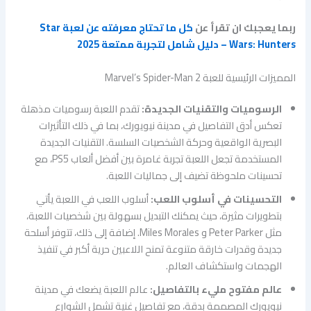
ربما يعجبك ان تقرأ عن
كل ما تحتاج معرفته عن لعبة Star
Wars: Hunters – دليل شامل لتجربة ممتعة 2025
المميزات الرئيسية للعبة Marvel’s Spider-Man 2
الرسوميات والتقنيات الجديدة:
تقدم اللعبة رسوميات مذهلة
تعكس أدق التفاصيل في مدينة نيويورك، بما في ذلك التأثيرات
البصرية الواقعية وحركة الشخصيات السلسة. التقنيات الجديدة
المستخدمة تجعل اللعبة تجربة غامرة بين أفضل ألعاب PS5، مع
تحسينات ملحوظة تضيف إلى جماليات اللعبة.
التحسينات في أسلوب اللعب:
أسلوب اللعب في اللعبة يأتي
بتطويرات مثيرة، حيث يمكنك التبديل بسهولة بين شخصيات اللعبة،
مثل Peter Parker و Miles Morales. إضافة إلى ذلك، تتوفر أسلحة
جديدة وقدرات خارقة متنوعة تمنح اللاعبين حرية أكبر في تنفيذ
الهجمات واستكشاف العالم.
عالم مفتوح مليء بالتفاصيل:
عالم اللعبة يضعك في مدينة
نيويورك المصممة بدقة، مع تفاصيل غنية تشمل الشوارع