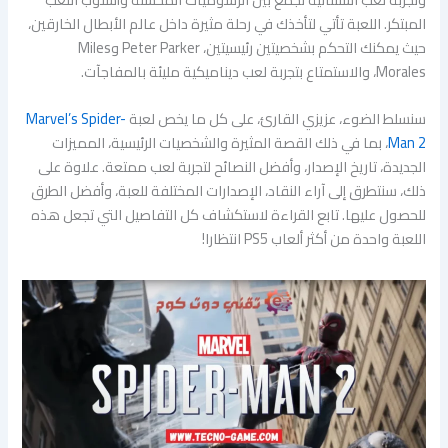
المبتكر. اللعبة تأتي لتأخذك في رحلة مثيرة داخل عالم الأبطال الخارقين،
حيث يمكنك التحكم بشخصيتين رئيسيتين، Peter Parker وMiles
Morales، والاستمتاع بتجربة لعب ديناميكية مليئة بالمفاجآت.
سنسلط الضوء، عزيزي القارئ، على كل ما يخص لعبة
Marvel’s Spider-
Man 2
، بما في ذلك القصة المثيرة والشخصيات الرئيسية، المميزات
الجديدة، تاريخ الإصدار، وأفضل النصائح لتجربة لعب ممتعة. علاوة على
ذلك، سنتطرق إلى آراء النقاد، الإصدارات المختلفة للعبة، وأفضل الطرق
للحصول عليها. تابع القراءة لاستكشاف كل التفاصيل التي تجعل هذه
اللعبة واحدة من أكثر ألعاب PS5 انتظارا!