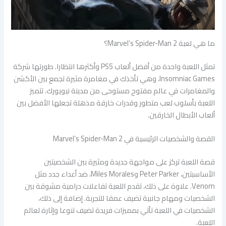
ما هي لعبة Marvel’s Spider-Man 2؟
تمثل اللعبة واحدة من أفضل ألعاب PS5 وأكثرها انتظارا. طورتها شركة
Insomniac Games، وهي تأخذك في مغامرة مثيرة تجمع بين الأكشن
والمغامرات في عالم مفتوح مستوحى من مدينة نيويورك. تتميز
اللعبة بأسلوب لعب متطور وقدرات خارقة مذهلة تجعلها الأفضل بين
ألعاب الأبطال الخارقين.
القصة والشخصيات الرئيسية في Marvel’s Spider-Man 2
قصة اللعبة تركز على مواجهة جديدة ومثيرة بين الشخصيتين
الأساسيتين، Peter Parker وMiles Morales، ضد أعداء جدد مثل
Venom. علاوة على ذلك، تقدم اللعبة تفاعلات درامية مشوقة بين
الشخصيات ومهام جانبية تضيف عمقا للتجربة. إضافة إلى ذلك،
الشخصيات في اللعبة تأتي بمميزات فريدة تضيف تنوعا وإثارة لعالم
اللعبة.