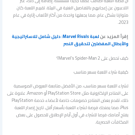
أن قصة اللعبة أضافت عمقا جديدا للسلسلة. إضافة إلى ذلك، عبر
اللاعبون عن إعجابهم بالتفاصيل الغنية في البيئة. تقييم اللعبة كان
متوازنا بشكل عام، مما يجعلها واحدة من أكثر الألعاب إثارة في عام
2023.
إقرأ المزيد عن
لعبة Marvel Rivals: دليل شامل للاستراتيجية
والأبطال المفضلين لتحقيق النصر
كيف تحصل على Marvel’s Spider-Man 2؟
كيفية شراء اللعبة بسعر مناسب
لشراء اللعبة بسعر مناسب، من الأفضل متابعة العروض الموسمية
على المتاجر الإلكترونية مثل PlayStation Store أو Amazon. علاوة على
ذلك، تقدم بعض المتاجر خصومات خاصة لأعضاء خدمة PlayStation
Plus، مما يمنحك فرصة لشراء اللعبة بأسعار أقل. تاريخ إصدار اللعبة
يفتح أمامك فرصا للشراء في أول أيام الإطلاق للحصول على بعض
المكافآت الحصرية.